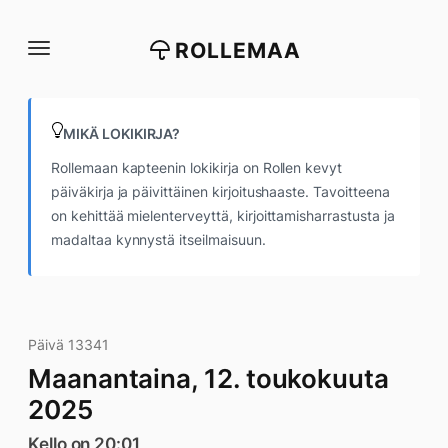
Siirry
suoraan
ROLLEMAA
sisältöön
MIKÄ LOKIKIRJA?
Rollemaan kapteenin lokikirja on Rollen kevyt
päiväkirja ja päivittäinen kirjoitushaaste. Tavoitteena
on kehittää mielenterveyttä, kirjoittamisharrastusta ja
madaltaa kynnystä itseilmaisuun.
Päivä 13341
Maanantaina, 12. toukokuuta
2025
Kello on 20:01