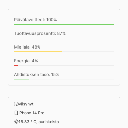
Päivän saavutukset kirjoittamishetkeen
(20:01) mennessä
Päivätavoitteet: 100%
Tuottavuusprosentti: 87%
Mieliala: 48%
Energia: 4%
Ahdistuksen taso: 15%
Väsynyt
iPhone 14 Pro
16.83 ° C, aurinkoista