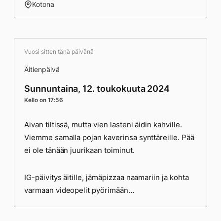
Kotona
Vuosi sitten tänä päivänä
Äitienpäivä
Sunnuntaina, 12. toukokuuta 2024
Kello on 17:56
Aivan tiltissä, mutta vien lasteni äidin kahville.
Viemme samalla pojan kaverinsa synttäreille. Pää
ei ole tänään juurikaan toiminut.
IG-päivitys äitille, jämäpizzaa naamariin ja kohta
varmaan videopelit pyörimään…