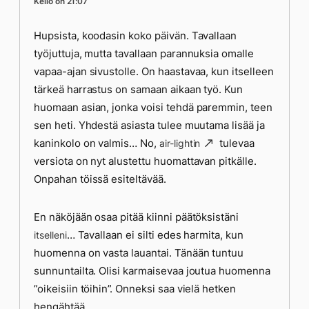
Kello on 21:07
Hupsista, koodasin koko päivän. Tavallaan
työjuttuja, mutta tavallaan parannuksia omalle
vapaa-ajan sivustolle. On haastavaa, kun itselleen
tärkeä harrastus on samaan aikaan työ. Kun
huomaan asian, jonka voisi tehdä paremmin, teen
sen heti. Yhdestä asiasta tulee muutama lisää ja
kaninkolo on valmis… No,
tulevaa
air-lightin
versiota on nyt alustettu huomattavan pitkälle.
Onpahan töissä esiteltävää.
En näköjään osaa pitää kiinni päätöksistäni
… Tavallaan ei silti edes harmita, kun
itselleni
huomenna on vasta lauantai. Tänään tuntuu
sunnuntailta. Olisi karmaisevaa joutua huomenna
”oikeisiin töihin”. Onneksi saa vielä hetken
hengähtää.