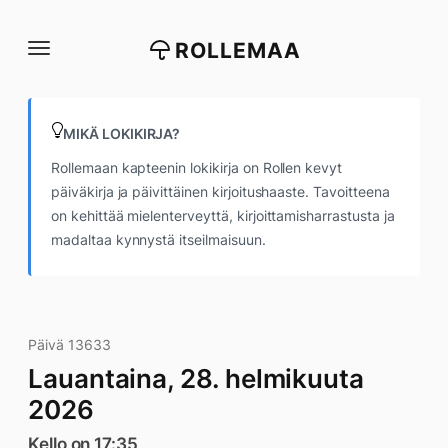
Siirry
suoraan
ROLLEMAA
sisältöön
MIKÄ LOKIKIRJA?
Rollemaan kapteenin lokikirja on Rollen kevyt
päiväkirja ja päivittäinen kirjoitushaaste. Tavoitteena
on kehittää mielenterveyttä, kirjoittamisharrastusta ja
madaltaa kynnystä itseilmaisuun.
Päivä 13633
Lauantaina, 28. helmikuuta
2026
Kello on 17:35