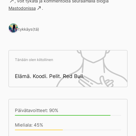
, voit tykätä ja kommentoida seuraamalla blogia
Mastodonissa
.
1 tykkäys(tä)
Tänään olen kiitollinen
Elämä. Koodi. Pelit. Red Bull.
Päivän saavutukset kirjoittamishetkeen
(17:35) mennessä
Päivätavoitteet: 90%
Mieliala: 45%