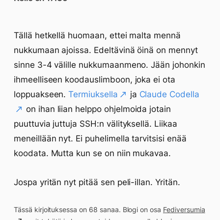
Tällä hetkellä huomaan, ettei malta mennä
nukkumaan ajoissa. Edeltävinä öinä on mennyt
sinne 3-4 välille nukkumaanmeno. Jään johonkin
ihmeelliseen koodauslimboon, joka ei ota
loppuakseen.
Termiuksella
ja
Claude Codella
on ihan liian helppo ohjelmoida jotain
puuttuvia juttuja SSH:n välityksellä. Liikaa
meneillään nyt. Ei puhelimella tarvitsisi enää
koodata. Mutta kun se on niin mukavaa.
Jospa yritän nyt pitää sen peli-illan. Yritän.
Tässä kirjoituksessa on 68 sanaa. Blogi on osa
Fediversumia