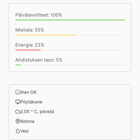
(22:27) mennessä
Päivätavoitteet: 100%
Mieliala: 55%
Energia: 23%
Ahdistuksen taso: 5%
Ihan OK
Pöytäkone
2.05 ° C, pilvistä
Kotona
Vesi