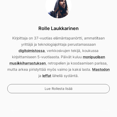
Rolle Laukkarinen
Kirjoittaja on 37-vuotias elämäntapanörtti, ammatiltaan
yrittäjä ja teknologiajohtaja perustamassaan
digitoimistossa
, verkkosivujen tekijä, koukussa
kirjoittamiseen 5-vuotiaasta. Päivät kuluu
monipuolisen
musiikkiharrastuksen
, retropelien ja koodaamisen parissa,
mutta arkea piristyttää myös vaimo ja kaksi lasta.
Mastodon
ja
leffat
lähellä sydäntä.
Lue Rollesta lisää