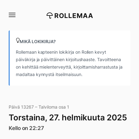
Siirry
suoraan
ROLLEMAA
sisältöön
MIKÄ LOKIKIRJA?
Rollemaan kapteenin lokikirja on Rollen kevyt
päiväkirja ja päivittäinen kirjoitushaaste. Tavoitteena
on kehittää mielenterveyttä, kirjoittamisharrastusta ja
madaltaa kynnystä itseilmaisuun.
Päivä 13267 – Talviloma osa 1
Torstaina, 27. helmikuuta 2025
Kello on 22:27