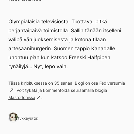
Olympialaisia televisiosta. Tuottava, pitkä
perjantaipäivä toimistolla. Sallin tänään itselleni
välipäivän juoksemisesta ja kotona tilaan
artesaaniburgerin. Suomen tappio Kanadalle
unohtuu pian kun katsoo Freeski Halfpipen
rynäilyjä… Nyt, lepo vain.
Tässä kirjoituksessa on 35 sanaa. Blogi on osa
Fediversumia
, voit tykätä ja kommentoida seuraamalla blogia
Mastodonissa
.
1 tykkäys(tä)