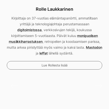
Rolle Laukkarinen
Kirjoittaja on 37-vuotias elämäntapanörtti, ammatiltaan
yrittäjä ja teknologiajohtaja perustamassaan
digitoimistossa
, verkkosivujen tekijä, koukussa
kirjoittamiseen 5-vuotiaasta. Päivät kuluu
monipuolisen
musiikkiharrastuksen
, retropelien ja koodaamisen parissa,
mutta arkea piristyttää myös vaimo ja kaksi lasta.
Mastodon
ja
leffat
lähellä sydäntä.
Lue Rollesta lisää