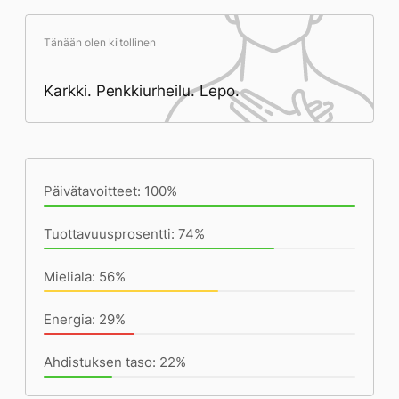
Tänään olen kiitollinen
Karkki. Penkkiurheilu. Lepo.
Päivän saavutukset kirjoittamishetkeen
(21:08) mennessä
Päivätavoitteet: 100%
Tuottavuusprosentti: 74%
Mieliala: 56%
Energia: 29%
Ahdistuksen taso: 22%