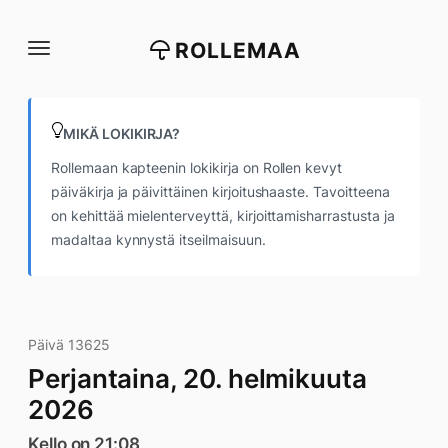
Siirry
suoraan
ROLLEMAA
sisältöön
MIKÄ LOKIKIRJA?
Rollemaan kapteenin lokikirja on Rollen kevyt
päiväkirja ja päivittäinen kirjoitushaaste. Tavoitteena
on kehittää mielenterveyttä, kirjoittamisharrastusta ja
madaltaa kynnystä itseilmaisuun.
Päivä 13625
Perjantaina, 20. helmikuuta
2026
Kello on 21:08