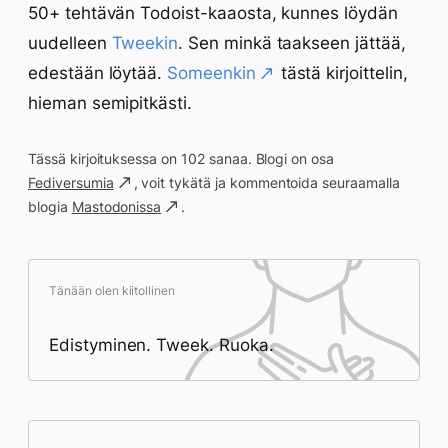
50+ tehtävän Todoist-kaaosta, kunnes löydän
uudelleen
Tweekin
. Sen minkä taakseen jättää,
edestään löytää.
Someenkin
tästä kirjoittelin,
hieman semipitkästi.
Tässä kirjoituksessa on 102 sanaa. Blogi on osa
Fediversumia
, voit tykätä ja kommentoida seuraamalla
blogia
Mastodonissa
.
Tänään olen kiitollinen
Edistyminen. Tweek. Ruoka.
Päivän saavutukset kirjoittamishetkeen
(22:00) mennessä