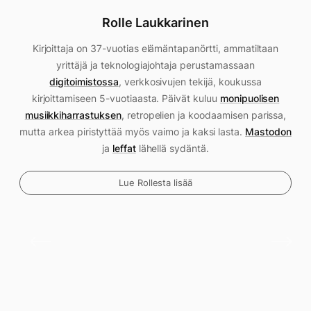
Rolle Laukkarinen
Kirjoittaja on 37-vuotias elämäntapanörtti, ammatiltaan
yrittäjä ja teknologiajohtaja perustamassaan
digitoimistossa
, verkkosivujen tekijä, koukussa
kirjoittamiseen 5-vuotiaasta. Päivät kuluu
monipuolisen
musiikkiharrastuksen
, retropelien ja koodaamisen parissa,
mutta arkea piristyttää myös vaimo ja kaksi lasta.
Mastodon
ja
leffat
lähellä sydäntä.
Lue Rollesta lisää