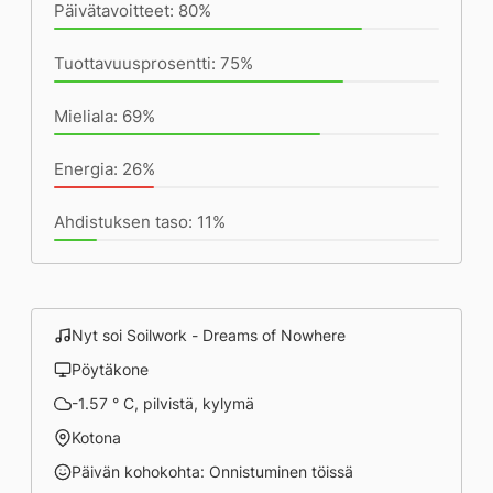
Päivätavoitteet: 80%
Tuottavuusprosentti: 75%
Mieliala: 69%
Energia: 26%
Ahdistuksen taso: 11%
Nyt soi Soilwork - Dreams of Nowhere
Pöytäkone
-1.57 ° C, pilvistä, kylymä
Kotona
Päivän kohokohta: Onnistuminen töissä