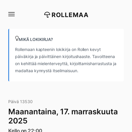
Siirry
suoraan
ROLLEMAA
sisältöön
MIKÄ LOKIKIRJA?
Rollemaan kapteenin lokikirja on Rollen kevyt
päiväkirja ja päivittäinen kirjoitushaaste. Tavoitteena
on kehittää mielenterveyttä, kirjoittamisharrastusta ja
madaltaa kynnystä itseilmaisuun.
Päivä 13530
Maanantaina, 17. marraskuuta
2025
Kello on 22:00