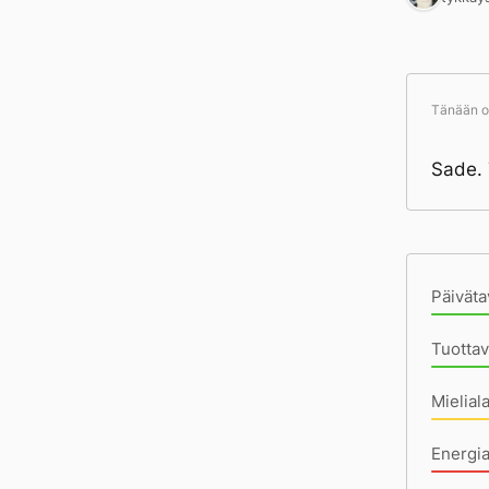
Tänään ol
Sade. 
Pä
Päiväta
Tuottav
Mielial
Energi