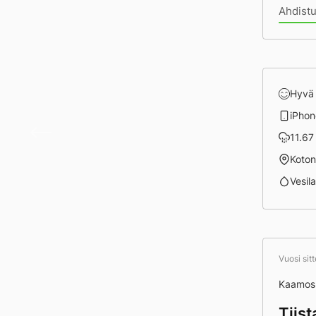
Ahdistu
Hyvä
iPhon
Päivä
11.67 
Koto
Vesila
Vuosi sit
Kaamos
Tiist