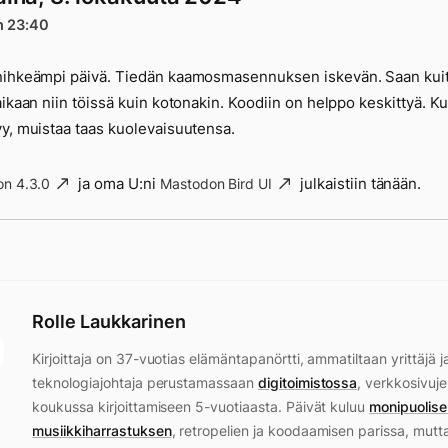
n 23:40
nihkeämpi päivä. Tiedän kaamosmasennuksen iskevän. Saan kui
aikaan niin töissä kuin kotonakin. Koodiin on helppo keskittyä. K
y, muistaa taas kuolevaisuutensa.
ja oma U:ni
julkaistiin tänään.
n 4.3.0
Mastodon Bird UI
Rolle Laukkarinen
Kirjoittaja on 37-vuotias elämäntapanörtti, ammatiltaan yrittäjä j
teknologiajohtaja perustamassaan
digitoimistossa
, verkkosivuje
koukussa kirjoittamiseen 5-vuotiaasta. Päivät kuluu
monipuolise
musiikkiharrastuksen
, retropelien ja koodaamisen parissa, mutt