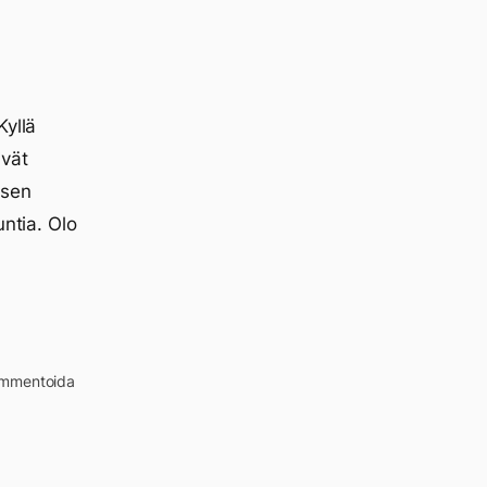
Kyllä
ivät
 sen
untia. Olo
kommentoida