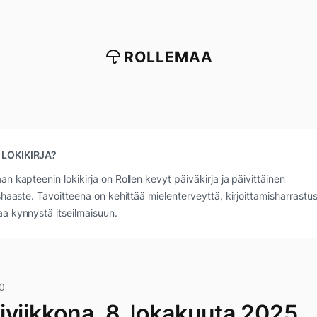
ROLLEMAA
 LOKIKIRJA?
an kapteenin lokikirja on Rollen kevyt päiväkirja ja päivittäinen
ushaaste. Tavoitteena on kehittää mielenterveyttä, kirjoittamisharrastus
a kynnystä itseilmaisuun.
0
iviikkona, 8. lokakuuta 2025