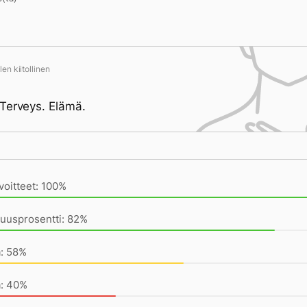
en kiitollinen
Terveys. Elämä.
ivän saavutukset kirjoittamishetkeen (20:55) mennessä
voitteet: 100%
uusprosentti: 82%
a: 58%
a: 40%