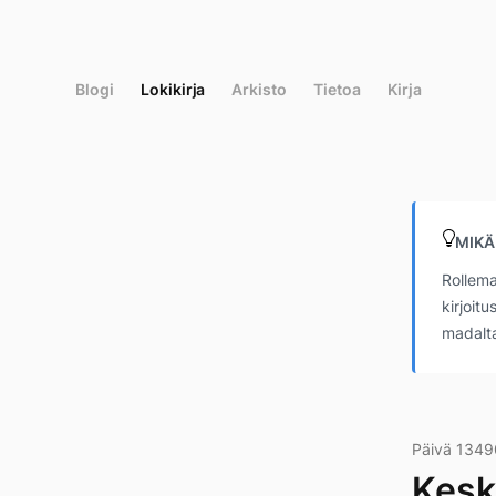
Siirry
suoraan
sisältöön
Blogi
Lokikirja
Arkisto
Tietoa
Kirja
MIKÄ
Rollema
kirjoit
madalta
Päivä 1349
Kesk