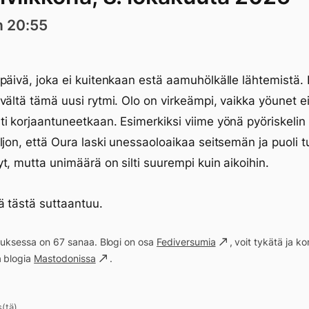
n 20:55
päivä, joka ei kuitenkaan estä aamuhölkälle lähtemistä. 
vältä tämä uusi rytmi. Olo on virkeämpi, vaikka yöunet e
i korjaantuneetkaan. Esimerkiksi viime yönä pyöriskelin
ljon, että Oura laski unessaoloaikaa seitsemän ja puoli t
t, mutta unimäärä on silti suurempi kuin aikoihin.
ä tästä suttaantuu.
ituksessa on 67 sanaa. Blogi on osa
Fediversumia
, voit tykätä ja 
a blogia
Mastodonissa
.
s(tä)