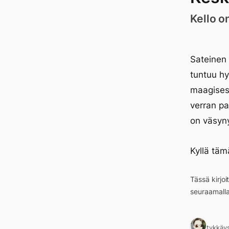
Kello o
Sateinen 
tuntuu hy
maagisest
verran pa
on väsyny
Kyllä täm
Tässä kirjo
seuraamall
1 tykkäy