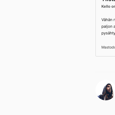
Kello o
Vähän 
paljon 
pysähty
Mastodo