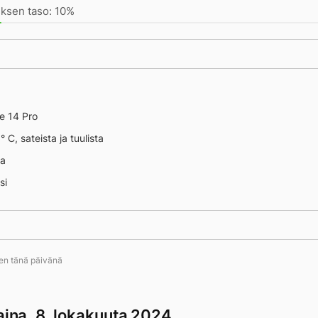
ksen taso: 10%
e 14 Pro
 13491
° C, sateista ja tuulista
na
si
ten tänä päivänä
aina, 8. lokakuuta 2024