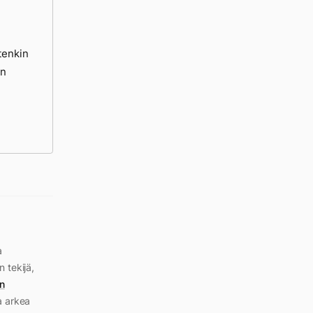
tenkin
un
a
n tekijä,
n
a arkea