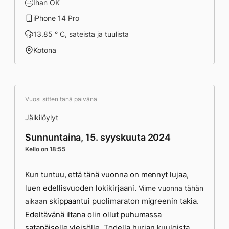
Ihan OK
iPhone 14 Pro
13.85 ° C, sateista ja tuulista
Kotona
Vuosi sitten tänä päivänä
Jälkilöylyt
Sunnuntaina, 15. syyskuuta 2024
Kello on 18:55
Kun tuntuu, että tänä vuonna on mennyt lujaa,
luen edellisvuoden lokikirjaani.
Viime vuonna tähän
skippaantui puolimaraton migreenin takia.
aikaan
Edeltävänä iltana olin ollut puhumassa
satapäiselle yleisölle. Todella hurjan kuuloista