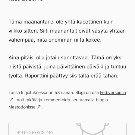
Tämä maanantai ei ole yhtä kaoottinen kuin
viikko sitten. Silti maanantait eivät väsytä yhtään
vähempää, mitä enemmän niitä kokee.
Aina pitäisi olla jotain sanottavaa. Tämä on yksi
niistä päivistä, joina päivittäinen päiväkirja tuntuu
työltä. Raporttini päättyy siis tältä erää tähän.
Tässä kirjoituksessa on 58 sanaa. Blogi on osa
Fediversumia
, voit tykätä ja kommentoida seuraamalla blogia
Mastodonissa
.
Tänään olen kiitollinen