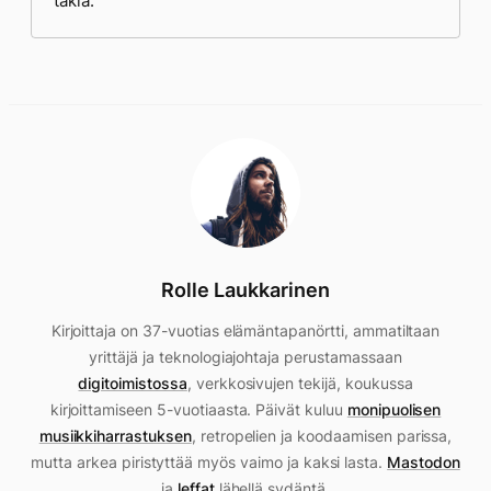
takia.
Rolle Laukkarinen
Kirjoittaja on 37-vuotias elämäntapanörtti, ammatiltaan
yrittäjä ja teknologiajohtaja perustamassaan
digitoimistossa
, verkkosivujen tekijä, koukussa
kirjoittamiseen 5-vuotiaasta. Päivät kuluu
monipuolisen
musiikkiharrastuksen
, retropelien ja koodaamisen parissa,
mutta arkea piristyttää myös vaimo ja kaksi lasta.
Mastodon
ja
leffat
lähellä sydäntä.