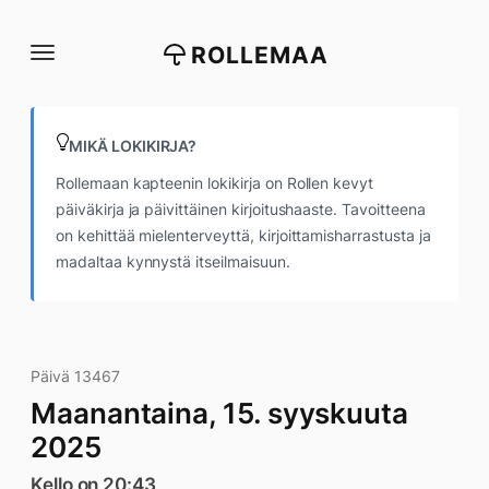
Siirry
suoraan
ROLLEMAA
sisältöön
MIKÄ LOKIKIRJA?
Rollemaan kapteenin lokikirja on Rollen kevyt
päiväkirja ja päivittäinen kirjoitushaaste. Tavoitteena
on kehittää mielenterveyttä, kirjoittamisharrastusta ja
madaltaa kynnystä itseilmaisuun.
Päivä 13467
Maanantaina, 15. syyskuuta
2025
Kello on 20:43