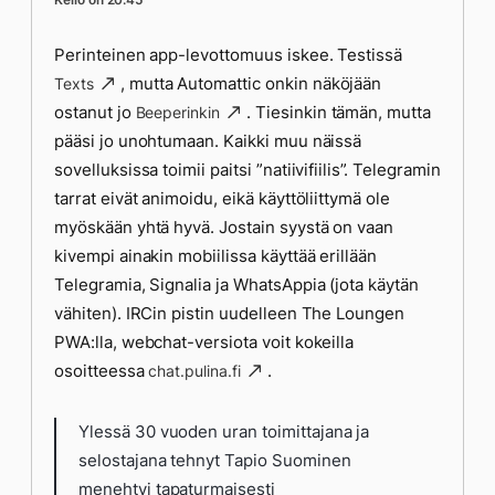
Perinteinen app-levottomuus iskee. Testissä
, mutta Automattic onkin näköjään
Texts
ostanut jo
. Tiesinkin tämän, mutta
Beeperinkin
pääsi jo unohtumaan. Kaikki muu näissä
sovelluksissa toimii paitsi ”natiivifiilis”. Telegramin
tarrat eivät animoidu, eikä käyttöliittymä ole
myöskään yhtä hyvä. Jostain syystä on vaan
kivempi ainakin mobiilissa käyttää erillään
Telegramia, Signalia ja WhatsAppia (jota käytän
vähiten). IRCin pistin uudelleen The Loungen
PWA:lla, webchat-versiota voit kokeilla
osoitteessa
.
chat.pulina.fi
Ylessä 30 vuoden uran toimittajana ja
selostajana tehnyt Tapio Suominen
menehtyi tapaturmaisesti