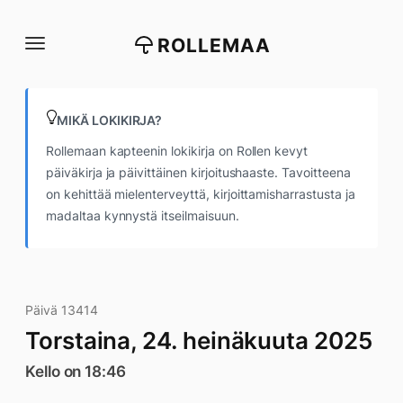
Siirry
suoraan
ROLLEMAA
sisältöön
MIKÄ LOKIKIRJA?
Rollemaan kapteenin lokikirja on Rollen kevyt
päiväkirja ja päivittäinen kirjoitushaaste. Tavoitteena
on kehittää mielenterveyttä, kirjoittamisharrastusta ja
madaltaa kynnystä itseilmaisuun.
Päivä 13414
Torstaina, 24. heinäkuuta 2025
Kello on 18:46