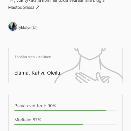
, voit tykätä ja kommentoida seuraamalla blogia
Mastodonissa
.
1 tykkäys(tä)
Tänään olen kiitollinen
Elämä. Kahvi. Oleilu.
Päivän saavutukset kirjoittamishetkeen
(18:46) mennessä
Päivätavoitteet: 90%
Mieliala: 67%