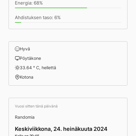
Energia: 68%
Ahdistuksen taso: 6%
Hyvä
Pöytäkone
33.64 ° C, hellettä
Kotona
Vuosi sitten tänä päivänä
Randomia
Keskiviikkona, 24. heinäkuuta 2024
Kello on 20:45