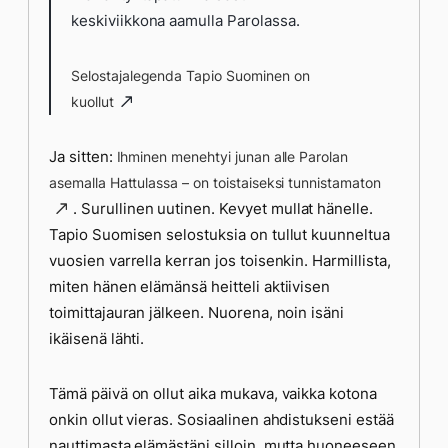
keskiviikkona aamulla Parolassa.
Selostajalegenda Tapio Suominen on
kuollut
Ja sitten:
Ihminen menehtyi junan alle Parolan
asemalla Hattulassa – on toistaiseksi tunnistamaton
. Surullinen uutinen. Kevyet mullat hänelle.
Tapio Suomisen selostuksia on tullut kuunneltua
vuosien varrella kerran jos toisenkin. Harmillista,
miten hänen elämänsä heitteli aktiivisen
toimittajauran jälkeen. Nuorena, noin isäni
ikäisenä lähti.
Tämä päivä on ollut aika mukava, vaikka kotona
onkin ollut vieras. Sosiaalinen ahdistukseni estää
nauttimasta elämästäni silloin, mutta huoneeseen