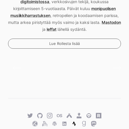
digitoimistossa
, verkkosivujen tekijä, koukussa
kirjoittamiseen 5-vuotiaasta. Päivät kuluu
monipuolisen
musiikkiharrastuksen
, retropelien ja koodaamisen parissa,
mutta arkea piristyttää myös vaimo ja kaksi lasta.
Mastodon
ja
leffat
lähellä sydäntä.
Lue Rollesta lisää
Twitter
GitHub
Twitter
Last.fm
Untappd
Retro
Overwatch
Rawg.io
Achievements
Trakt
Keybase
WordPress
WordPress
Strava
Goodreads
Mastodon