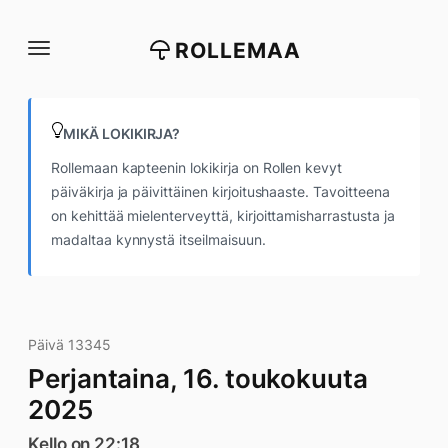
Siirry
suoraan
ROLLEMAA
sisältöön
MIKÄ LOKIKIRJA?
Rollemaan kapteenin lokikirja on Rollen kevyt
päiväkirja ja päivittäinen kirjoitushaaste. Tavoitteena
on kehittää mielenterveyttä, kirjoittamisharrastusta ja
madaltaa kynnystä itseilmaisuun.
Päivä 13345
Perjantaina, 16. toukokuuta
2025
Kello on 22:18