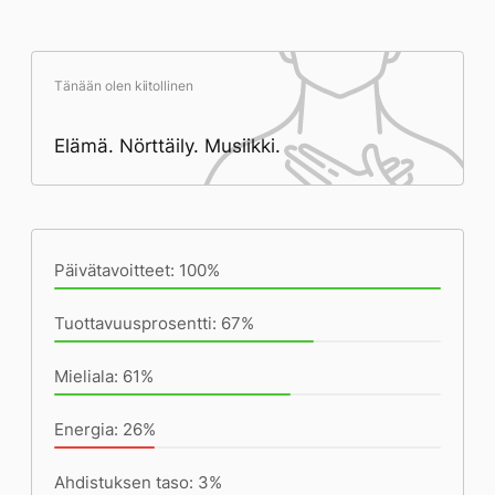
Tänään olen kiitollinen
Elämä. Nörttäily. Musiikki.
Päivän saavutukset kirjoittamishetkeen
(22:18) mennessä
Päivätavoitteet: 100%
Tuottavuusprosentti: 67%
Mieliala: 61%
Energia: 26%
Ahdistuksen taso: 3%