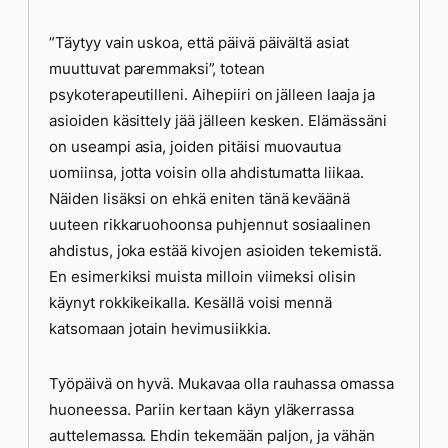
”Täytyy vain uskoa, että päivä päivältä asiat
muuttuvat paremmaksi”, totean
psykoterapeutilleni. Aihepiiri on jälleen laaja ja
asioiden käsittely jää jälleen kesken. Elämässäni
on useampi asia, joiden pitäisi muovautua
uomiinsa, jotta voisin olla ahdistumatta liikaa.
Näiden lisäksi on ehkä eniten tänä keväänä
uuteen rikkaruohoonsa puhjennut sosiaalinen
ahdistus, joka estää kivojen asioiden tekemistä.
En esimerkiksi muista milloin viimeksi olisin
käynyt rokkikeikalla. Kesällä voisi mennä
katsomaan jotain hevimusiikkia.
Työpäivä on hyvä. Mukavaa olla rauhassa omassa
huoneessa. Pariin kertaan käyn yläkerrassa
auttelemassa. Ehdin tekemään paljon, ja vähän