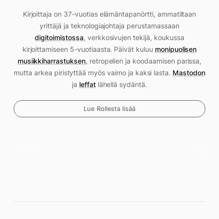
Kirjoittaja on 37-vuotias elämäntapanörtti, ammatiltaan
yrittäjä ja teknologiajohtaja perustamassaan
digitoimistossa
, verkkosivujen tekijä, koukussa
kirjoittamiseen 5-vuotiaasta. Päivät kuluu
monipuolisen
musiikkiharrastuksen
, retropelien ja koodaamisen parissa,
mutta arkea piristyttää myös vaimo ja kaksi lasta.
Mastodon
ja
leffat
lähellä sydäntä.
Lue Rollesta lisää