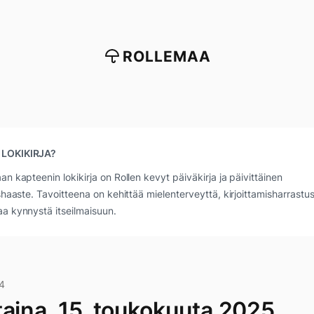
ROLLEMAA
 LOKIKIRJA?
an kapteenin lokikirja on Rollen kevyt päiväkirja ja päivittäinen
ushaaste. Tavoitteena on kehittää mielenterveyttä, kirjoittamisharrastus
a kynnystä itseilmaisuun.
4
taina, 15. toukokuuta 2025