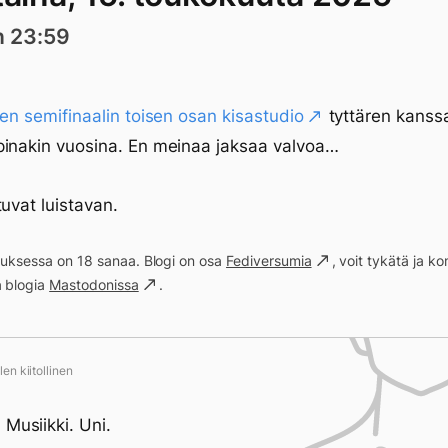
n 23:59
jen semifinaalin toisen osan kisastudio
tyttären kanss
pinakin vuosina. En meinaa jaksaa valvoa…
tuvat luistavan.
ituksessa on 18 sanaa. Blogi on osa
Fediversumia
, voit tykätä ja 
a blogia
Mastodonissa
.
en kiitollinen
 Musiikki. Uni.