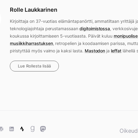
Rolle Laukkarinen
Kirjoittaja on 37-vuotias elämäntapanörtti, ammatiltaan yrittäjä j
teknologiajohtaja perustamassaan
digitoimistossa
, verkkosivuje
koukussa kirjoittamiseen 5-vuotiaasta. Päivät kuluu
monipuolise
musiikkiharrastuksen
, retropelien ja koodaamisen parissa, mutt
piristyttää myös vaimo ja kaksi lasta.
Mastodon
ja
leffat
lähellä 
Lue Rollesta lisää
ase
WordPress
WordPress
Strava
Goodreads
Mastodon
Oikeud