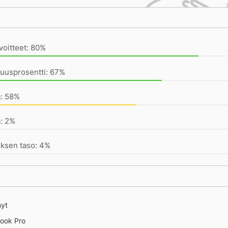
ivän saavutukset kirjoittamishetkeen (23:59) mennessä
voitteet: 80%
uusprosentti: 67%
a: 58%
: 2%
uksen taso: 4%
nyt
ook Pro