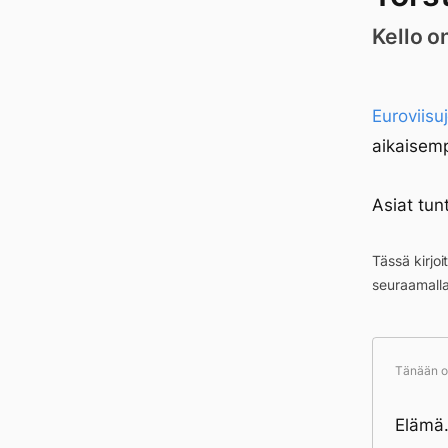
Kello o
Euroviisu
aikaisem
Asiat tun
Tässä kirjo
seuraamall
Tänään ol
Elämä.