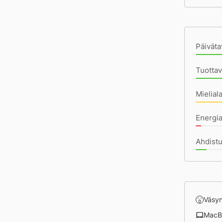
Pä
Päiväta
Tuottav
Mielial
Energia
Ahdist
Väsy
MacB