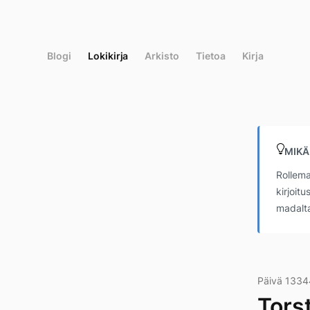
Siirry
suoraan
sisältöön
Blogi
Lokikirja
Arkisto
Tietoa
Kirja
MIKÄ
Rollema
kirjoit
madalta
Päivä 1334
Tors