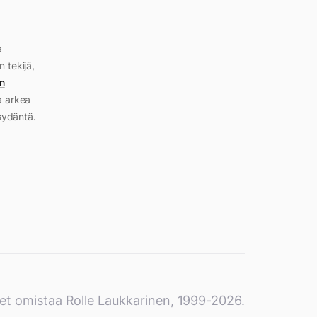
a
n tekijä,
n
a arkea
sydäntä.
et omistaa Rolle Laukkarinen, 1999-2026.