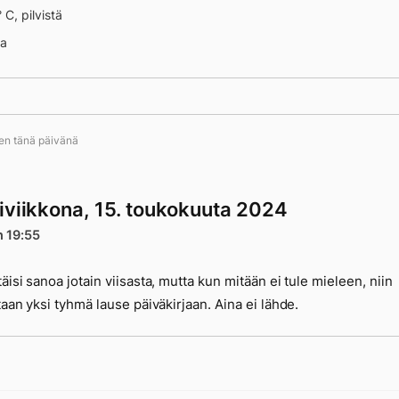
 C, pilvistä
 13345
na
ten tänä päivänä
iviikkona, 15. toukokuuta 2024
n 19:55
täisi sanoa jotain viisasta, mutta kun mitään ei tule mieleen, niin
etaan yksi tyhmä lause päiväkirjaan. Aina ei lähde.