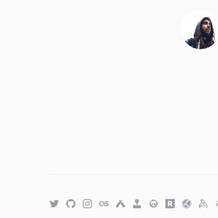
Twitter
GitHub
Twitter
Last.fm
Untappd
Retro
Overwatch
Rawg.io
Trakt
Keyb
Achievements