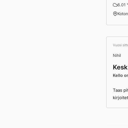
6.01 °
Päivä
Koto
Vuosi sit
Nihil
Kesk
Kello o
Taas pi
kirjoit