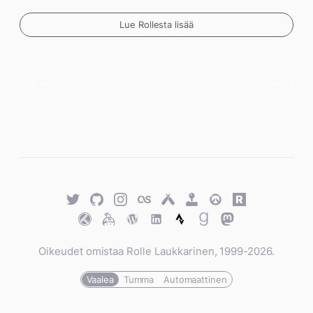
Lue Rollesta lisää
Twitter
GitHub
Twitter
Last.fm
Untappd
Retro
Overwatch
Rawg.io
Achievements
Trakt
Keybase
WordPress
WordPress
Strava
Goodreads
Mastodon
Oikeudet omistaa Rolle Laukkarinen, 1999-2026.
Vaalea
Tumma
Automaattinen