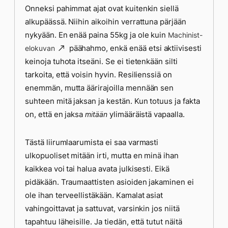
Onneksi pahimmat ajat ovat kuitenkin siellä
alkupäässä. Niihin aikoihin verrattuna pärjään
nykyään. En enää paina 55kg ja ole kuin
Machinist-
päähahmo, enkä enää etsi aktiivisesti
elokuvan
keinoja tuhota itseäni. Se ei tietenkään silti
tarkoita, että voisin hyvin. Resilienssiä on
enemmän, mutta äärirajoilla mennään sen
suhteen mitä jaksan ja kestän. Kun totuus ja fakta
on, että en jaksa
ylimääräistä vapaalla.
mitään
Tästä liirumlaarumista ei saa varmasti
ulkopuoliset mitään irti, mutta en minä ihan
kaikkea voi tai halua avata julkisesti. Eikä
pidäkään. Traumaattisten asioiden jakaminen ei
ole ihan terveellistäkään. Kamalat asiat
vahingoittavat ja sattuvat, varsinkin jos niitä
tapahtuu läheisille. Ja tiedän, että tutut näitä