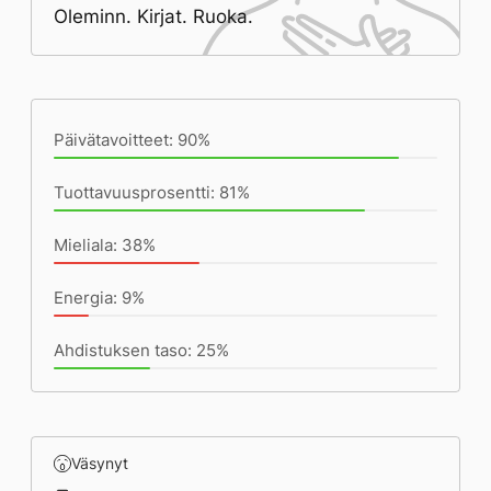
Oleminn. Kirjat. Ruoka.
Päivän saavutukset kirjoittamishetkeen
(22:36) mennessä
Päivätavoitteet: 90%
Tuottavuusprosentti: 81%
Mieliala: 38%
Energia: 9%
Ahdistuksen taso: 25%
Väsynyt