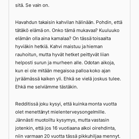
sitä. Se vain on.
Havahdun takaisin kahvilan hälinään. Pohdin, että
tätäkö elämä on. Onko tämä mukavaa? Kuuluuko
elämän olla aina kamalaa? On tässä toisaalta
hyviäkin hetkiä. Kahvi maistuu ja hieman
rauhoitun, mutta hyvät hetket peittyvät liian
helposti surun ja murheen alle. Odotan aikoja,
kun ei ole mitään megaisoa palloa koko ajan
jyräämässä kaiken yli. Ehkä se vielä joskus tulee.
Ehkä me selviämme tästäkin.
Redditissä joku kysyi, että kuinka monta vuotta
olet menettänyt mielenterveysongelmille.
Jännästi muotoiltu kysymys, mutta vastasin
jotenkin, että jos 16 vuotiaana alkoi oirehdinta,
niin varmaan 20 vuotta tässä pikkuhiljaa mennyt.