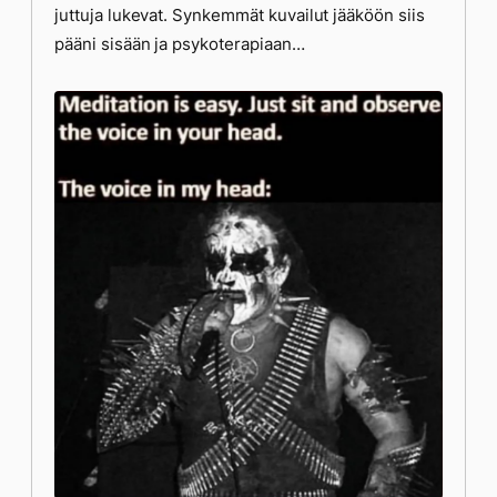
juttuja lukevat. Synkemmät kuvailut jääköön siis
pääni sisään ja psykoterapiaan…