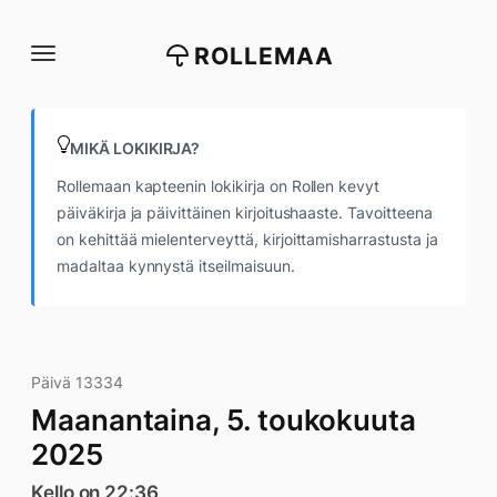
Siirry
suoraan
ROLLEMAA
sisältöön
MIKÄ LOKIKIRJA?
Rollemaan kapteenin lokikirja on Rollen kevyt
päiväkirja ja päivittäinen kirjoitushaaste. Tavoitteena
on kehittää mielenterveyttä, kirjoittamisharrastusta ja
madaltaa kynnystä itseilmaisuun.
Päivä 13334
Maanantaina, 5. toukokuuta
2025
Kello on 22:36