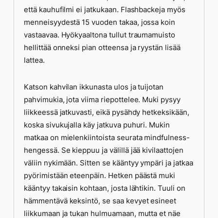
että kauhufilmi ei jatkukaan. Flashbackeja myös
menneisyydestä 15 vuoden takaa, jossa koin
vastaavaa. Hyökyaaltona tullut traumamuisto
hellittää onneksi pian otteensa ja ryystän lisää
lattea.
Katson kahvilan ikkunasta ulos ja tuijotan
pahvimukia, jota viima riepottelee. Muki pysyy
liikkeessä jatkuvasti, eikä pysähdy hetkeksikään,
koska sivukujalla käy jatkuva puhuri. Mukin
matkaa on mielenkiintoista seurata mindfulness-
hengessä. Se kieppuu ja välillä jää kivilaattojen
väliin nykimään. Sitten se kääntyy ympäri ja jatkaa
pyörimistään eteenpäin. Hetken päästä muki
kääntyy takaisin kohtaan, josta lähtikin. Tuuli on
hämmentävä keksintö, se saa kevyet esineet
liikkumaan ja tukan hulmuamaan, mutta et näe