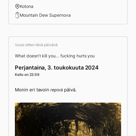
Kotona
Mountain Dew Supernova
Vuosi sitten tänä päivänä
What doesn’t kill you… fucking hurts you
Perjantaina, 3. toukokuuta 2024
Kello on 23:59
Monin eri tavoin
päivä.
repivä