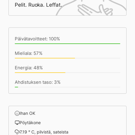
Pelit. Ruoka. Leffat.
Päivän saavutukset kirjoittamishetkeen
(21:49) mennessä
Päivätavoitteet: 100%
Mieliala: 57%
Energia: 48%
Ahdistuksen taso: 3%
Ihan OK
Pöytäkone
7.19 ° C, pilvistä, sateista