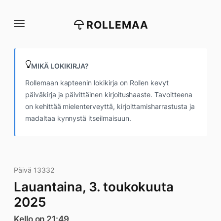
Siirry
suoraan
ROLLEMAA
sisältöön
MIKÄ LOKIKIRJA?
Rollemaan kapteenin lokikirja on Rollen kevyt
päiväkirja ja päivittäinen kirjoitushaaste. Tavoitteena
on kehittää mielenterveyttä, kirjoittamisharrastusta ja
madaltaa kynnystä itseilmaisuun.
Päivä 13332
Lauantaina, 3. toukokuuta
2025
Kello on 21:49