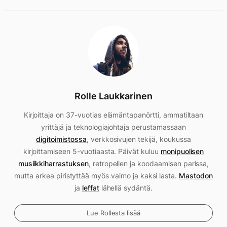
Rolle Laukkarinen
Kirjoittaja on 37-vuotias elämäntapanörtti, ammatiltaan
yrittäjä ja teknologiajohtaja perustamassaan
digitoimistossa
, verkkosivujen tekijä, koukussa
kirjoittamiseen 5-vuotiaasta. Päivät kuluu
monipuolisen
musiikkiharrastuksen
, retropelien ja koodaamisen parissa,
mutta arkea piristyttää myös vaimo ja kaksi lasta.
Mastodon
ja
leffat
lähellä sydäntä.
Lue Rollesta lisää