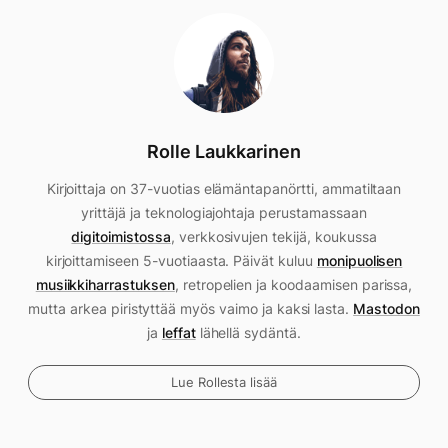
Rolle Laukkarinen
Kirjoittaja on 37-vuotias elämäntapanörtti, ammatiltaan
yrittäjä ja teknologiajohtaja perustamassaan
digitoimistossa
, verkkosivujen tekijä, koukussa
kirjoittamiseen 5-vuotiaasta. Päivät kuluu
monipuolisen
musiikkiharrastuksen
, retropelien ja koodaamisen parissa,
mutta arkea piristyttää myös vaimo ja kaksi lasta.
Mastodon
ja
leffat
lähellä sydäntä.
Lue Rollesta lisää