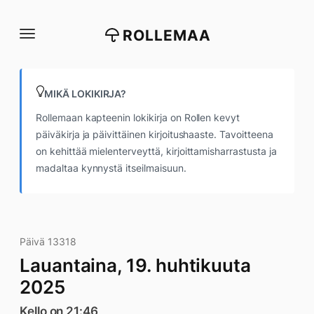
Siirry
suoraan
ROLLEMAA
sisältöön
MIKÄ LOKIKIRJA?
Rollemaan kapteenin lokikirja on Rollen kevyt
päiväkirja ja päivittäinen kirjoitushaaste. Tavoitteena
on kehittää mielenterveyttä, kirjoittamisharrastusta ja
madaltaa kynnystä itseilmaisuun.
Päivä 13318
Lauantaina, 19. huhtikuuta
2025
Kello on 21:46