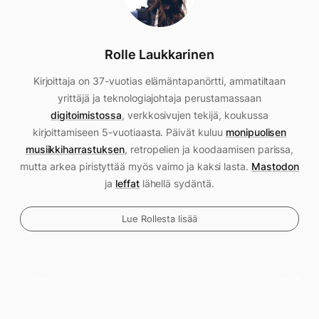
Rolle Laukkarinen
Kirjoittaja on 37-vuotias elämäntapanörtti, ammatiltaan
yrittäjä ja teknologiajohtaja perustamassaan
digitoimistossa
, verkkosivujen tekijä, koukussa
kirjoittamiseen 5-vuotiaasta. Päivät kuluu
monipuolisen
musiikkiharrastuksen
, retropelien ja koodaamisen parissa,
mutta arkea piristyttää myös vaimo ja kaksi lasta.
Mastodon
ja
leffat
lähellä sydäntä.
Lue Rollesta lisää