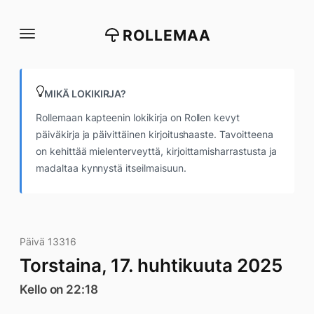
Siirry
suoraan
ROLLEMAA
sisältöön
MIKÄ LOKIKIRJA?
Rollemaan kapteenin lokikirja on Rollen kevyt
päiväkirja ja päivittäinen kirjoitushaaste. Tavoitteena
on kehittää mielenterveyttä, kirjoittamisharrastusta ja
madaltaa kynnystä itseilmaisuun.
Päivä 13316
Torstaina, 17. huhtikuuta 2025
Kello on 22:18