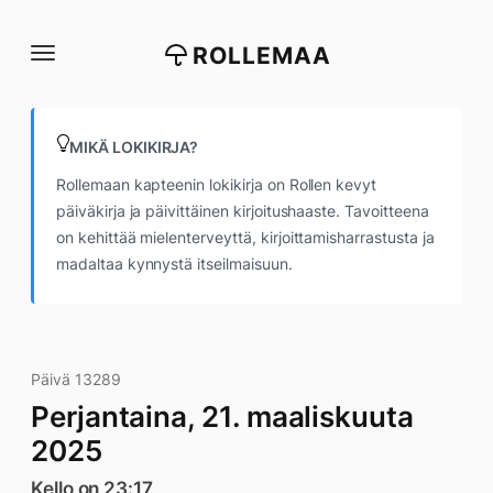
Siirry
suoraan
ROLLEMAA
sisältöön
MIKÄ LOKIKIRJA?
Rollemaan kapteenin lokikirja on Rollen kevyt
päiväkirja ja päivittäinen kirjoitushaaste. Tavoitteena
on kehittää mielenterveyttä, kirjoittamisharrastusta ja
madaltaa kynnystä itseilmaisuun.
Päivä 13289
Perjantaina, 21. maaliskuuta
2025
Kello on 23:17