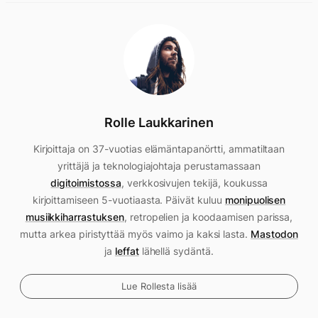
Rolle Laukkarinen
Kirjoittaja on 37-vuotias elämäntapanörtti, ammatiltaan
yrittäjä ja teknologiajohtaja perustamassaan
digitoimistossa
, verkkosivujen tekijä, koukussa
kirjoittamiseen 5-vuotiaasta. Päivät kuluu
monipuolisen
musiikkiharrastuksen
, retropelien ja koodaamisen parissa,
mutta arkea piristyttää myös vaimo ja kaksi lasta.
Mastodon
ja
leffat
lähellä sydäntä.
Lue Rollesta lisää