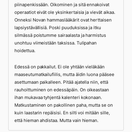
piinapenkissään. Oikominen ja sitä ennakoivat
operaatiot eivät ole yksinkertaisia ja vievät aikaa.
Onneksi Novan hammaslääkärit ovat herttaisen
lapsiystävällisiä. Poski puuduksissa ja itku
silmässä poistumme sairaalasta ja harmistus
unohtuu viimeistään taksissa. Tulipahan
hoidettua.
Edessä on pakkailut. Ei ole yhtään vieläkään
maaseutumatkailufiilis, mutta äidin luona pääsee
asettumaan paikalleen. Pitää ajatella niin, että
rauhoittuminen on edessäpäin. On oikeastaan
ihan mukavaa tyhjentä kalenteri kokonaan.
Matkustaminen on pakollinen paha, mutta se on
kuin laastarin repäisisi. En silti voi mitään sille,
että hieman ahdistaa. Mutta vain hieman.