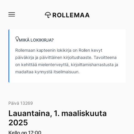
Siirry
suoraan
ROLLEMAA
sisältöön
MIKÄ LOKIKIRJA?
Rollemaan kapteenin lokikirja on Rollen kevyt
päiväkirja ja päivittäinen kirjoitushaaste. Tavoitteena
on kehittää mielenterveyttä, kirjoittamisharrastusta ja
madaltaa kynnystä itseilmaisuun.
Päivä 13269
Lauantaina, 1. maaliskuuta
2025
Kello on 17:00