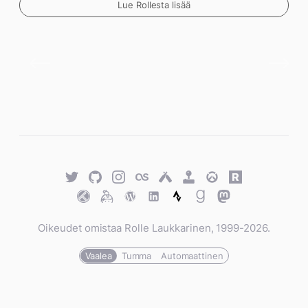
Lue Rollesta lisää
Twitter
GitHub
Twitter
Last.fm
Untappd
Retro
Overwatch
Rawg.io
Achievements
Trakt
Keybase
WordPress
WordPress
Strava
Goodreads
Mastodon
Oikeudet omistaa Rolle Laukkarinen, 1999-2026.
Vaalea
Tumma
Automaattinen