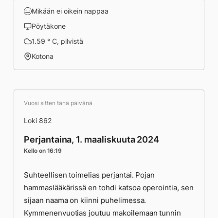
Mikään ei oikein nappaa
Pöytäkone
1.59 ° C, pilvistä
Kotona
Vuosi sitten tänä päivänä
Loki 862
Perjantaina, 1. maaliskuuta 2024
Kello on 16:19
Suhteellisen toimelias perjantai. Pojan
hammaslääkärissä en tohdi katsoa operointia, sen
sijaan naama on kiinni puhelimessa.
Kymmenenvuotias joutuu makoilemaan tunnin