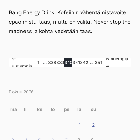
Bang Energy Drink. Kofeiinin vähentämistavoite
epäonnistui taas, mutta en välitä. Never stop the
madness ja kohta vedetään taas.
←
vanhempia
1
…
338
339
340
341
342
…
351
uudempia
→
Kirjoitukset
Elokuu 2026
kalenterissa
ma
ti
ke
to
pe
la
su
1
2
8
9