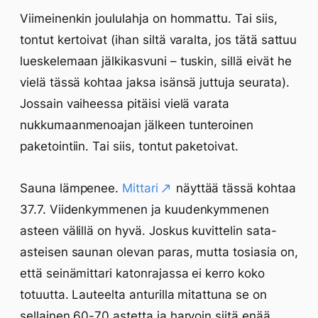
Viimeinenkin joululahja on hommattu. Tai siis,
tontut kertoivat (ihan siltä varalta, jos tätä sattuu
lueskelemaan jälkikasvuni – tuskin, sillä eivät he
vielä tässä kohtaa jaksa isänsä juttuja seurata).
Jossain vaiheessa pitäisi vielä varata
nukkumaanmenoajan jälkeen tunteroinen
paketointiin. Tai siis, tontut paketoivat.
Sauna lämpenee.
Mittari
näyttää tässä kohtaa
37.7. Viidenkymmenen ja kuudenkymmenen
asteen välillä on hyvä. Joskus kuvittelin sata-
asteisen saunan olevan paras, mutta tosiasia on,
että seinämittari katonrajassa ei kerro koko
totuutta. Lauteelta anturilla mitattuna se on
sellainen 60-70 astetta ja harvoin siitä enää