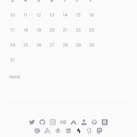
3
4
5
6
7
10
11
12
13
14
15
16
17
18
19
20
21
22
23
24
25
26
27
28
29
30
31
« heinä
Twitter
GitHub
Twitter
Last.fm
Untappd
Retro
Overwatch
Rawg.io
Achievements
Trakt
Keybase
WordPress
WordPress
Strava
Goodreads
Mastodon