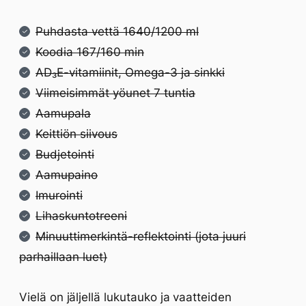
Puhdasta vettä 1640/1200 ml
Koodia 167/160 min
AD₃E-vitamiinit, Omega-3 ja sinkki
Viimeisimmät yöunet 7 tuntia
Aamupala
Keittiön siivous
Budjetointi
Aamupaino
Imurointi
Lihaskuntotreeni
Minuuttimerkintä-reflektointi (jota juuri
parhaillaan luet)
Vielä on jäljellä lukutauko ja vaatteiden