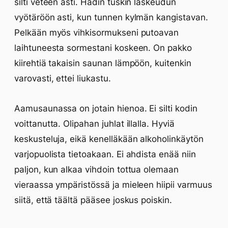
silti veteen asti. Hädin tuskin laskeudun
vyötäröön asti, kun tunnen kylmän kangistavan.
Pelkään myös vihkisormukseni putoavan
laihtuneesta sormestani koskeen. On pakko
kiirehtiä takaisin saunan lämpöön, kuitenkin
varovasti, ettei liukastu.
Aamusaunassa on jotain hienoa. Ei silti kodin
voittanutta. Olipahan juhlat illalla. Hyviä
keskusteluja, eikä kenelläkään alkoholinkäytön
varjopuolista tietoakaan. Ei ahdista enää niin
paljon, kun alkaa vihdoin tottua olemaan
vieraassa ympäristössä ja mieleen hiipii varmuus
siitä, että täältä pääsee joskus poiskin.