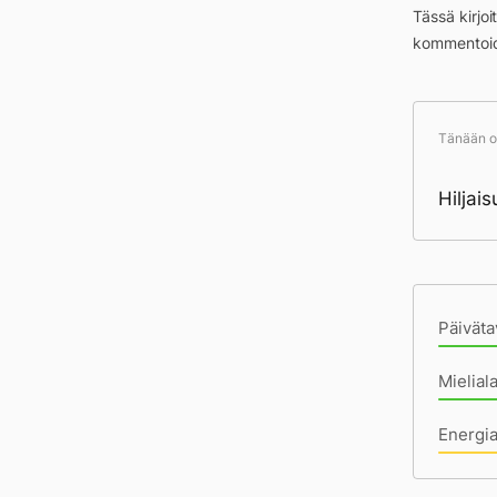
Tässä kirjo
kommentoid
Tänään ol
Hiljai
Pä
Päiväta
Mielial
Energi