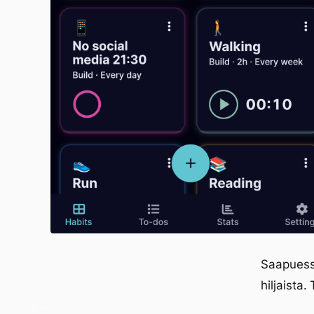
Saapuessa
hiljaista.
Kirjo