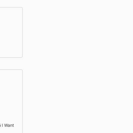
ä
I Want