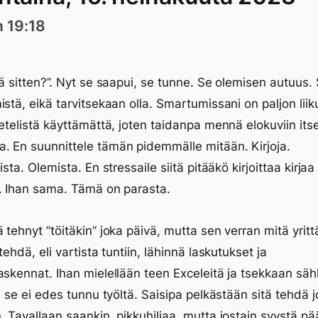
n 19:18
tä sitten?”. Nyt se saapui, se tunne. Se olemisen autuus. 
istä, eikä tarvitsekaan olla. Smartumissani on paljon liik
setelistä käyttämättä, joten taidanpa mennä elokuviin its
 En suunnittele tämän pidemmälle mitään. Kirjoja.
ista. Olemista. En stressaile siitä pitääkö kirjoittaa kirjaa
. Ihan sama. Tämä on parasta.
 tehnyt ”töitäkin” joka päivä, mutta sen verran mitä yritt
tehdä, eli vartista tuntiin, lähinnä laskutukset ja
askennat. Ihan mielellään teen Exceleitä ja tsekkaan säh
n, se ei edes tunnu työltä. Saisipa pelkästään sitä tehdä 
. Tavallaan saankin, pikkuhiljaa, mutta jostain syystä p