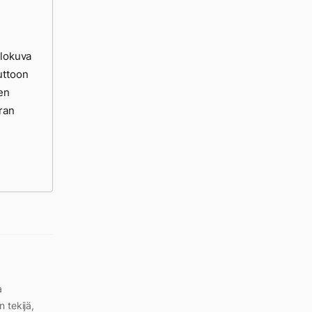
elokuva
uttoon
jen
ran
a
n tekijä,