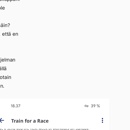
ole
näin?
 että en
hjelman
llä
otain
in.