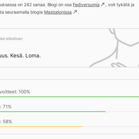
ituksessa on 242 sanaa. Blogi on osa
Fediversumia
, voit tykätä ja
a seuraamalla blogia
Mastodonissa
.
en kiitollinen
suus. Kesä. Loma.
ivän saavutukset kirjoittamishetkeen (19:18) mennessä
voitteet: 100%
a: 71%
a: 58%