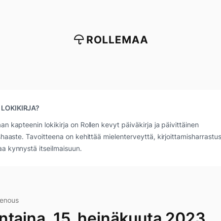
ROLLEMAA
 LOKIKIRJA?
an kapteenin lokikirja on Rollen kevyt päiväkirja ja päivittäinen
ushaaste. Tavoitteena on kehittää mielenterveyttä, kirjoittamisharrastus
a kynnystä itseilmaisuun.
ienous
ntaina, 15. heinäkuuta 2023