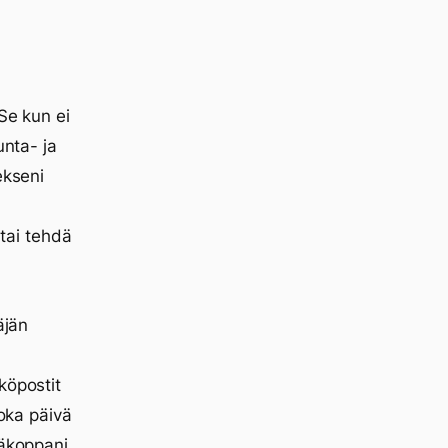
Se kun ei
unta- ja
ekseni
 tai tehdä
äjän
köpostit
joka päivä
ääkoppani