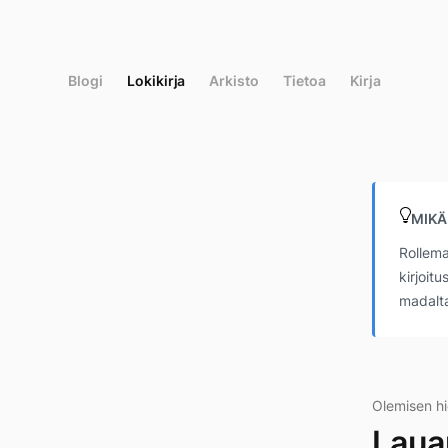
Siirry
suoraan
sisältöön
Blogi
Lokikirja
Arkisto
Tietoa
Kirja
MIKÄ
Rollema
kirjoit
madalta
Olemisen h
Laua