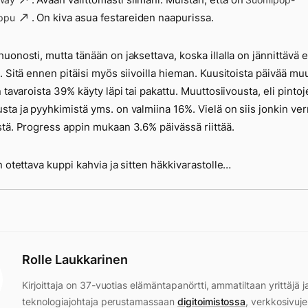
. On kiva asua festareiden naapurissa.
oppu
uonosti, mutta tänään on jaksettava, koska illalla on jännittävä 
. Sitä ennen pitäisi myös siivoilla hieman. Kuusitoista päivää mu
n tavaroista 39% käyty läpi tai pakattu. Muuttosiivousta, eli pinto
ta ja pyyhkimistä yms. on valmiina 16%. Vielä on siis jonkin ver
tä. Progress appin mukaan 3.6% päivässä riittää.
n otettava kuppi kahvia ja sitten häkkivarastolle…
Rolle Laukkarinen
Kirjoittaja on 37-vuotias elämäntapanörtti, ammatiltaan yrittäjä j
teknologiajohtaja perustamassaan
digitoimistossa
, verkkosivuje