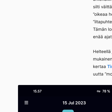
silti väit
”oikeaa h
”iltapuhte
Tämän lom
enää ajatt
Helteellä
mukainen 
kertaa
T
uutta ”mo