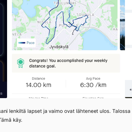
ni lenkiltä lapset ja vaimo ovat lähteneet ulos. Talossa
 Tämä käy.
ittamisesta ja vähän muustakin