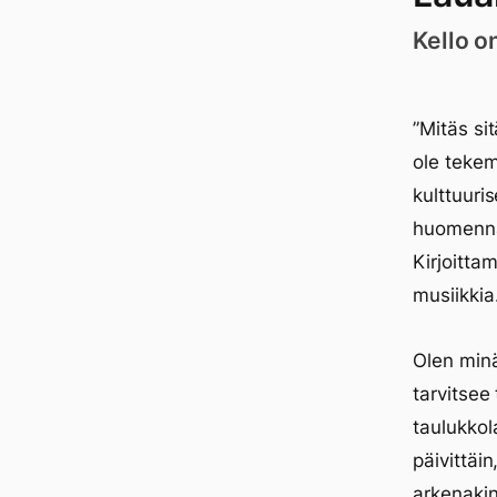
Kello o
”Mitäs si
ole tekem
kulttuuri
huomenna.
Kirjoittam
musiikkia
Olen minä
tarvitsee 
taulukkol
päivittäi
arkenakin