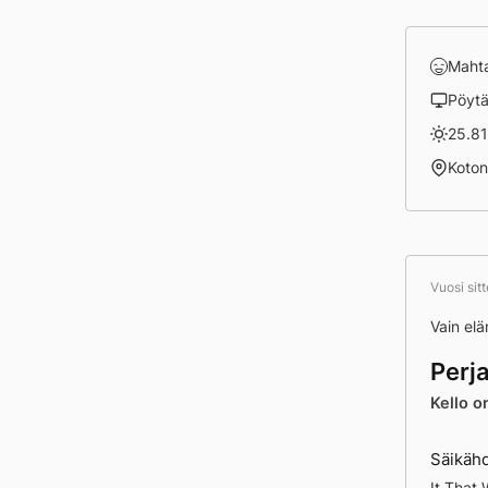
Maht
Pöyt
25.81
Koto
Vuosi sit
Vain el
Perj
Kello o
Säikähd
It That