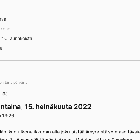
ava
äkone
 ° C, aurinkoista
na
ten tänä päivänä
ämää
antaina, 15. heinäkuuta 2022
n 13:26
än, kun ulkona ikkunan alla joku pistää ämyreistä soimaan täysi
. Avaan välittömästi silmäni. Muistan, että on
 Way
Suomipop-