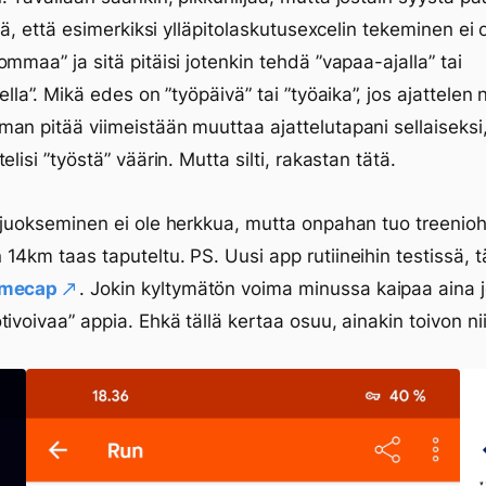
tää, että esimerkiksi ylläpitolaskutusexcelin tekeminen ei 
ommaa” ja sitä pitäisi jotenkin tehdä ”vapaa-ajalla” tai
ella”. Mikä edes on ”työpäivä” tai ”työaika”, jos ajattelen 
an pitää viimeistään muuttaa ajattelutapani sellaiseksi,
elisi ”työstä” väärin. Mutta silti, rakastan tätä.
 juokseminen ei ole herkkua, mutta onpahan tuo treenio
14km taas taputeltu. PS. Uusi app rutiineihin testissä, tä
imecap
. Jokin kyltymätön voima minussa kaipaa aina j
tivoivaa” appia. Ehkä tällä kertaa osuu, ainakin toivon ni