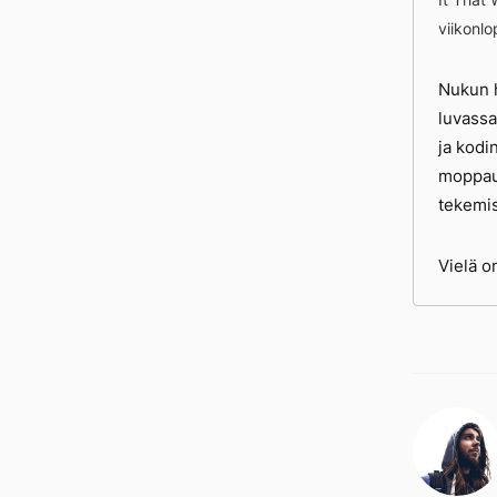
viikonl
Nukun h
luvassa
ja kodi
moppaus
tekemis
Vielä o