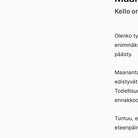
Kello o
Olenko ty
enimmäkse
päästy.
Maanantai
edistyvät
Todellisu
ennakkoo
Tuntuu, e
eteenpäin