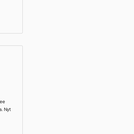
tee
a. Nyt