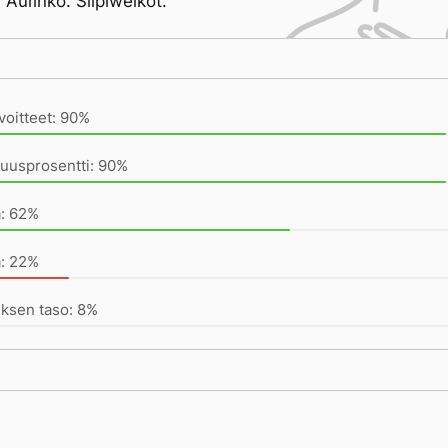
 Aurinko. Siipiweikot.
ivän saavutukset kirjoittamishetkeen (19:03) mennessä
voitteet: 90%
uusprosentti: 90%
a: 62%
a: 22%
ksen taso: 8%
la