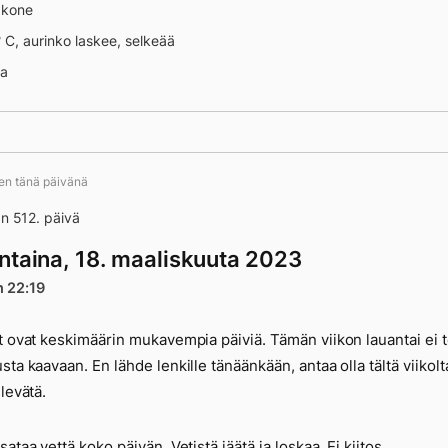
äkone
° C, aurinko laskee, selkeää
na
ten tänä päivänä
an 512. päivä
ntaina, 18. maaliskuuta 2023
n 22:19
t ovat keskimäärin mukavempia päiviä. Tämän viikon lauantai ei 
sta kaavaan. En lähde lenkille tänäänkään, antaa olla tältä viikolt
levätä.
ataa vettä koko päivän. Vetistä jäätä ja loskaa. Ei kiitos.