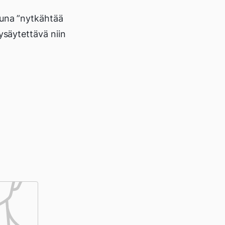
juna ”nytkähtää
ysäytettävä niin