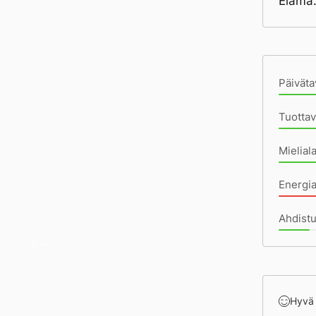
Elämä.
Pä
Päiväta
Tuottav
Mielial
Energi
Ahdistu
Pinnal
Hyvä