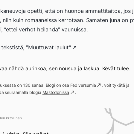
kaneuvoja opetti, että on huonoa ammattitaitoa, jos 
le”, niin kuin romaaneissa kerrotaan. Samaten juna on p
i, ”ettei verhot heilahda” vaunuissa.
 tekstistä, ”Muuttuvat laulut”
a nähdä aurinkoa, sen nousua ja laskua. Kevät tulee.
ituksessa on 130 sanaa. Blogi on osa
Fediversumia
, voit tykätä ja
a seuraamalla blogia
Mastodonissa
.
en kiitollinen