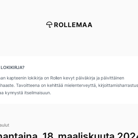
ROLLEMAA
 LOKIKIRJA?
an kapteenin lokikirja on Rollen kevyt päiväkirja ja päivittäinen
ushaaste. Tavoitteena on kehittää mielenterveyttä, kirjoittamisharrastus
a kynnystä itseilmaisuun.
aulut
antaina, 18. maaliskuuta 202