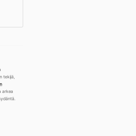
a
n tekijä,
n
a arkea
sydäntä.