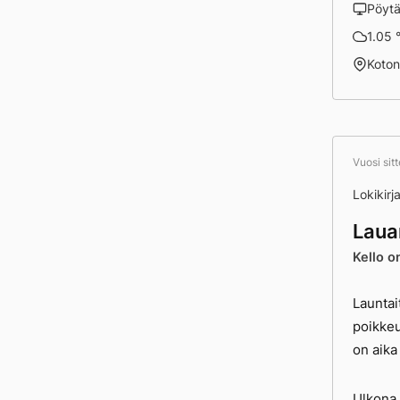
Pöyt
1.05 
Koto
Vuosi sit
Lokikirj
Laua
Kello o
Launtai
poikkeu
on aika 
Ulkona s