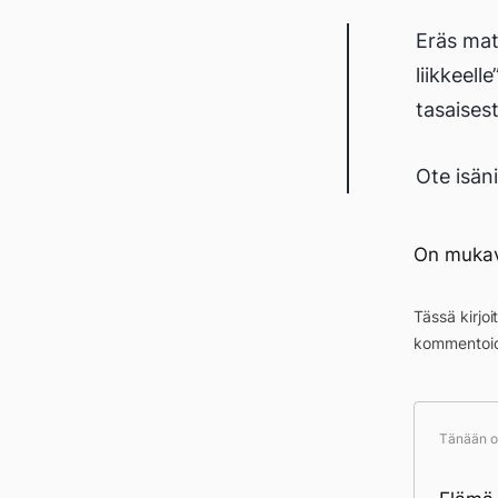
Eräs mat
liikkeel
tasaisest
Ote isäni
On mukava
Tässä kirjo
kommentoid
Tänään ol