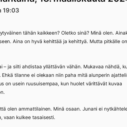
n 19:03
ytyväinen tähän kaikkeen? Oletko sinä? Minä olen. Aina
en. Aina on hyvä kehittää ja kehittyä. Mutta pitkälle o
 – ja silti ahdistaa yllättävän vähän. Mukavaa nähdä, ku
. Ehkä tilanne ei olekaan niin paha mitä alunperin ajattel
us on usein ruusuisempaa, kun huolet värittävät kuvaa
n.
ttä olen ammattilainen. Minä osaan. Junani ei nytkähtel
, vaan kulkee tasaisesti.