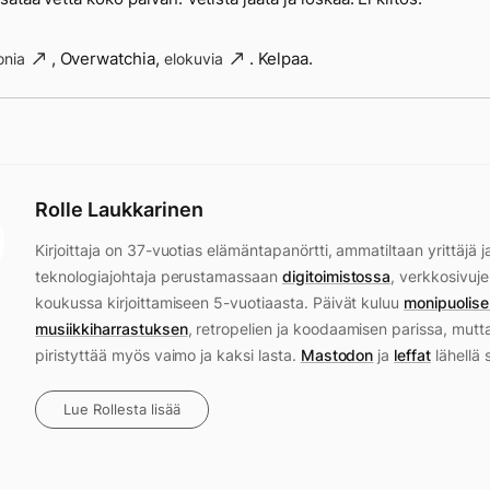
, Overwatchia,
. Kelpaa.
nia
elokuvia
Rolle Laukkarinen
Kirjoittaja on 37-vuotias elämäntapanörtti, ammatiltaan yrittäjä j
teknologiajohtaja perustamassaan
digitoimistossa
, verkkosivuje
koukussa kirjoittamiseen 5-vuotiaasta. Päivät kuluu
monipuolise
musiikkiharrastuksen
, retropelien ja koodaamisen parissa, mutt
piristyttää myös vaimo ja kaksi lasta.
Mastodon
ja
leffat
lähellä 
Lue Rollesta lisää