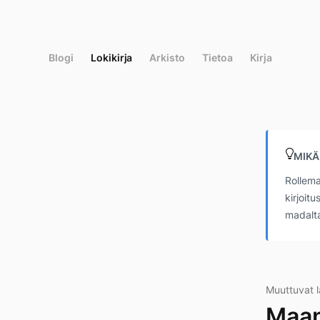
Siirry
suoraan
sisältöön
Blogi
Lokikirja
Arkisto
Tietoa
Kirja
MIKÄ
Rollema
kirjoit
madalta
Muuttuvat l
Maan