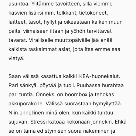
asuntoa. Ylitämme tavoitteen, sillä viemme
kasvien lisäksi mm. telkkarit, tietokoneet,
laitteet, tasot, hyllyt ja oikeastaan kaiken muun
paitsi viimeiseen iltaan ja yöhön tarvittavat
tavarat. Viralliselle muuttopäivälle jää enää
kaikista raskaimmat asiat, joita itse emme saa
vietyä.
Saan välissä kasattua kaikki IKEA-huonekalut.
Pari sänkyä, pöytää ja tuoli. Puuhassa hurahtaa
pari tuntia. Onneksi on boombox ja tehokas
akkuporakone. Välissä suorastaan hymyilyttää.
Niin onnellinen minä olen, kun kaikki tuntuu
sujuvan. Stressi katoaa kokonaan jonnekin. Ehkä
se on tämä edistymisen suora näkeminen ja