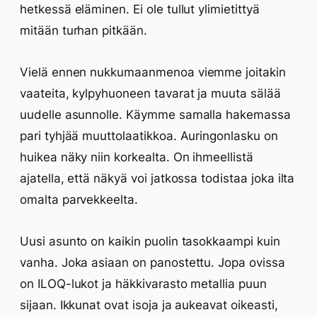
hetkessä eläminen. Ei ole tullut ylimietittyä
mitään turhan pitkään.
Vielä ennen nukkumaanmenoa viemme joitakin
vaateita, kylpyhuoneen tavarat ja muuta sälää
uudelle asunnolle. Käymme samalla hakemassa
pari tyhjää muuttolaatikkoa. Auringonlasku on
huikea näky niin korkealta. On ihmeellistä
ajatella, että näkyä voi jatkossa todistaa joka ilta
omalta parvekkeelta.
Uusi asunto on kaikin puolin tasokkaampi kuin
vanha. Joka asiaan on panostettu. Jopa ovissa
on ILOQ-lukot ja häkkivarasto metallia puun
sijaan. Ikkunat ovat isoja ja aukeavat oikeasti,