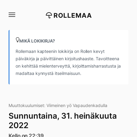
Siirry
suoraan
ROLLEMAA
sisältöön
MIKÄ LOKIKIRJA?
Rollemaan kapteenin lokikirja on Rollen kevyt
päiväkirja ja päivittäinen kirjoitushaaste. Tavoitteena
on kehittää mielenterveyttä, kirjoittamisharrastusta ja
madaltaa kynnystä itseilmaisuun.
Muuttokuulumiset: Viimeinen yö Vapaudenkadulla
Sunnuntaina, 31. heinäkuuta
2022
Kello on 22:39