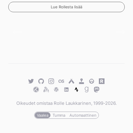
Lue Rollesta lisää
Twitter
GitHub
Twitter
Last.fm
Untappd
Retro
Overwatch
Rawg.io
Achievements
Trakt
Keybase
WordPress
WordPress
Strava
Goodreads
Mastodon
Oikeudet omistaa Rolle Laukkarinen, 1999-2026.
Vaalea
Tumma
Automaattinen