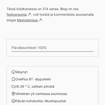
Tässä kirjoituksessa on 314 sanaa. Blogi on osa
Fediversumia
, voit tykätä ja kommentoida seuraamalla
blogia
Mastodonissa
.
Päivän saavutukset kirjoittamishetkeen
(22:39) mennessä
Päivätavoitteet: 100%
Väsynyt
OnePlus 8T -älypuhelin
16.39 ° C, osittain pilvistä
Viimeinen yö vanhassa asunnossa
Päivän kohokohta: Muuttopuuhat