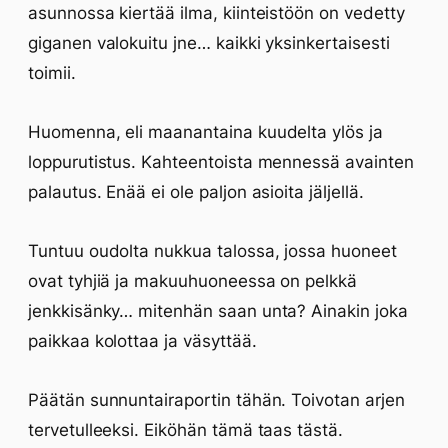
asunnossa kiertää ilma, kiinteistöön on vedetty
giganen valokuitu jne… kaikki yksinkertaisesti
toimii.
Huomenna, eli maanantaina kuudelta ylös ja
loppurutistus. Kahteentoista mennessä avainten
palautus. Enää ei ole paljon asioita jäljellä.
Tuntuu oudolta nukkua talossa, jossa huoneet
ovat tyhjiä ja makuuhuoneessa on pelkkä
jenkkisänky… mitenhän saan unta? Ainakin joka
paikkaa kolottaa ja väsyttää.
Päätän sunnuntairaportin tähän. Toivotan arjen
tervetulleeksi. Eiköhän tämä taas tästä.