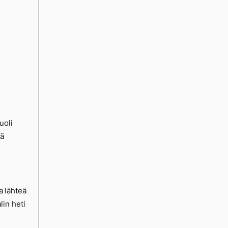
uoli
sä
sa lähteä
in heti