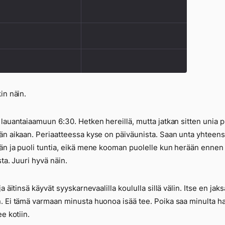
in näin.
lauantaiaamuun 6:30. Hetken hereillä, mutta jatkan sitten unia p
n aikaan. Periaatteessa kyse on päiväunista. Saan unta yhteen
n ja puoli tuntia, eikä mene kooman puolelle kun herään ennen
sta. Juuri hyvä näin.
a äitinsä käyvät syyskarnevaalilla koululla sillä välin. Itse en jak
 Ei tämä varmaan minusta huonoa isää tee. Poika saa minulta hal
e kotiin.