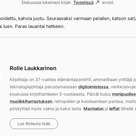
Elokuussa lukemani kirjat.
Tweetissä
arviot.
hoidettu, kahvia juotu. Seuraavaksi varmaan pelailen, katson sarj
tai luen. Paras lauantai hetkeen.
Rolle Laukkarinen
Kirjoittaja on 37-vuotias elämäntapanörtti, ammatiltaan yrittäjä j
teknologiajohtaja perustamassaan
digitoimistossa
, verkkosivuje
koukussa kirjoittamiseen 5-vuotiaasta. Päivät kuluu
monipuolise
musiikkiharrastuksen
, retropelien ja koodaamisen parissa, mutt
piristyttää myös vaimo ja kaksi lasta.
Mastodon
ja
leffat
lähellä 
Lue Rollesta lisää