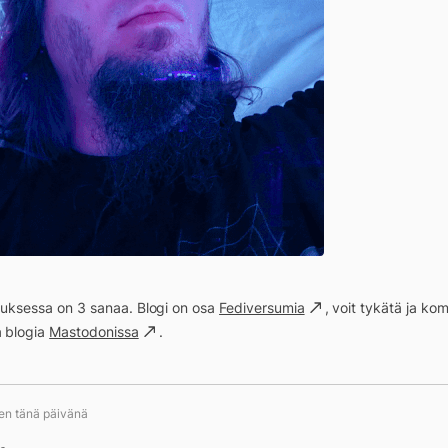
ituksessa on 3 sanaa. Blogi on osa
Fediversumia
, voit tykätä ja k
a blogia
Mastodonissa
.
ten tänä päivänä