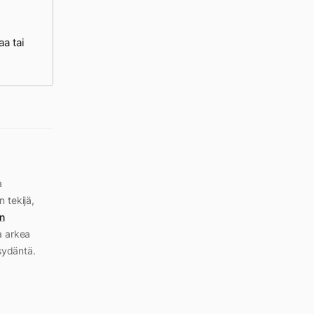
aa tai
a
n tekijä,
n
a arkea
sydäntä.