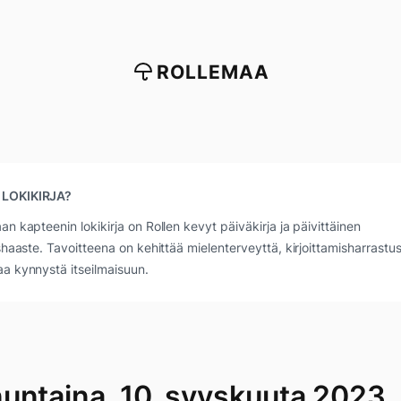
ROLLEMAA
 LOKIKIRJA?
an kapteenin lokikirja on Rollen kevyt päiväkirja ja päivittäinen
ushaaste. Tavoitteena on kehittää mielenterveyttä, kirjoittamisharrastus
a kynnystä itseilmaisuun.
untaina, 10. syyskuuta 2023