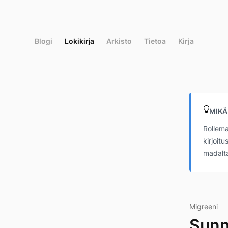
Siirry
suoraan
sisältöön
Blogi
Lokikirja
Arkisto
Tietoa
Kirja
MIKÄ
Rollema
kirjoit
madalta
Migreeni
Sunn