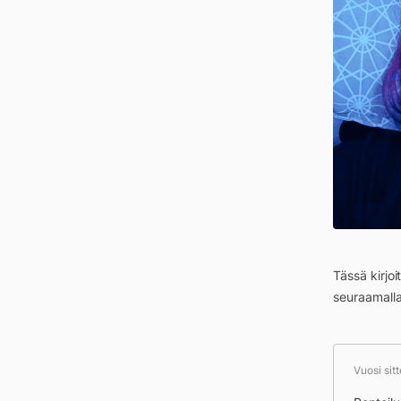
Tässä kirjo
seuraamall
Vuosi sit