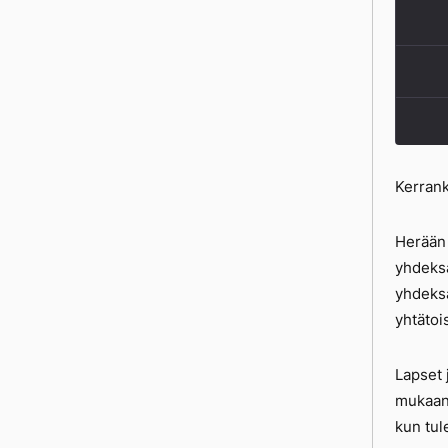
Kerrank
Herään 
yhdeksä
yhdeksä
yhtätoi
Lapset j
mukaan.
kun tule