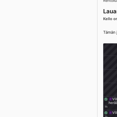
Rentoilu
Laua
Kello o
Tämän 