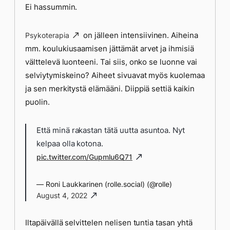
Ei hassummin.
on jälleen intensiivinen. Aiheina
Psykoterapia
mm. koulukiusaamisen jättämät arvet ja ihmisiä
välttelevä luonteeni. Tai siis, onko se luonne vai
selviytymiskeino? Aiheet sivuavat myös kuolemaa
ja sen merkitystä elämääni. Diippiä settiä kaikin
puolin.
Että minä rakastan tätä uutta asuntoa. Nyt
kelpaa olla kotona.
pic.twitter.com/Gupmlu6Q71
— Roni Laukkarinen (rolle.social) (@rolle)
August 4, 2022
Iltapäivällä selvittelen nelisen tuntia tasan yhtä