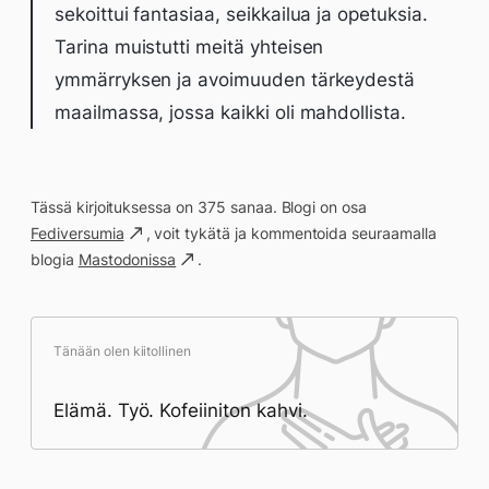
sekoittui fantasiaa, seikkailua ja opetuksia.
Tarina muistutti meitä yhteisen
ymmärryksen ja avoimuuden tärkeydestä
maailmassa, jossa kaikki oli mahdollista.
Tässä kirjoituksessa on 375 sanaa. Blogi on osa
Fediversumia
, voit tykätä ja kommentoida seuraamalla
blogia
Mastodonissa
.
Tänään olen kiitollinen
Elämä. Työ. Kofeiiniton kahvi.
Päivän saavutukset kirjoittamishetkeen
(18:58) mennessä