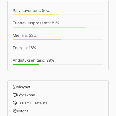
Päivätavoitteet: 50%
Tuottavuusprosentti: 81%
Mieliala: 53%
Energia: 16%
Ahdistuksen taso: 29%
Väsynyt
Pöytäkone
18.61 ° C, sateista
Kotona