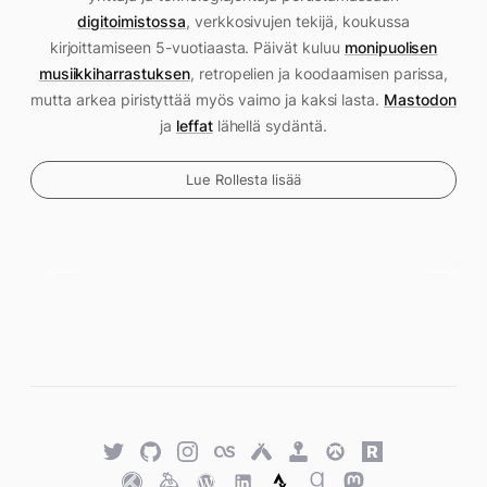
digitoimistossa
, verkkosivujen tekijä, koukussa
kirjoittamiseen 5-vuotiaasta. Päivät kuluu
monipuolisen
musiikkiharrastuksen
, retropelien ja koodaamisen parissa,
mutta arkea piristyttää myös vaimo ja kaksi lasta.
Mastodon
ja
leffat
lähellä sydäntä.
Lue Rollesta lisää
Twitter
GitHub
Twitter
Last.fm
Untappd
Retro
Overwatch
Rawg.io
Achievements
Trakt
Keybase
WordPress
WordPress
Strava
Goodreads
Mastodon