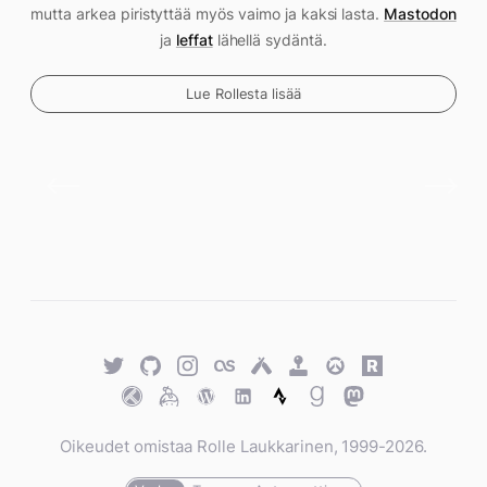
mutta arkea piristyttää myös vaimo ja kaksi lasta.
Mastodon
ja
leffat
lähellä sydäntä.
Lue Rollesta lisää
Twitter
GitHub
Twitter
Last.fm
Untappd
Retro
Overwatch
Rawg.io
Achievements
Trakt
Keybase
WordPress
WordPress
Strava
Goodreads
Mastodon
Oikeudet omistaa Rolle Laukkarinen, 1999-2026.