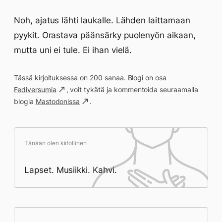
Noh, ajatus lähti laukalle. Lähden laittamaan
pyykit. Orastava päänsärky puolenyön aikaan,
mutta uni ei tule. Ei ihan vielä.
Tässä kirjoituksessa on 200 sanaa. Blogi on osa
Fediversumia
, voit tykätä ja kommentoida seuraamalla
blogia
Mastodonissa
.
Tänään olen kiitollinen
Lapset. Musiikki. Kahvi.
Päivän saavutukset kirjoittamishetkeen
(23:59) mennessä