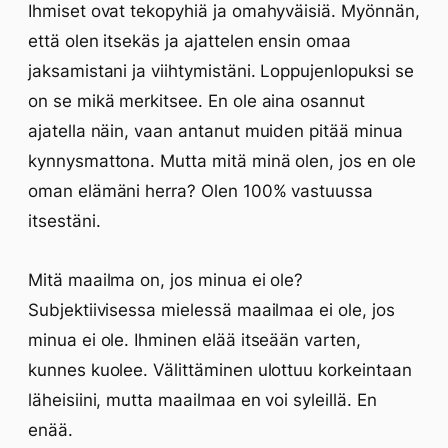
Ihmiset ovat tekopyhiä ja omahyväisiä. Myönnän,
että olen itsekäs ja ajattelen ensin omaa
jaksamistani ja viihtymistäni. Loppujenlopuksi se
on se mikä merkitsee. En ole aina osannut
ajatella näin, vaan antanut muiden pitää minua
kynnysmattona. Mutta mitä minä olen, jos en ole
oman elämäni herra? Olen 100% vastuussa
itsestäni.
Mitä maailma on, jos minua ei ole?
Subjektiivisessa mielessä maailmaa ei ole, jos
minua ei ole. Ihminen elää itseään varten,
kunnes kuolee. Välittäminen ulottuu korkeintaan
läheisiini, mutta maailmaa en voi syleillä. En
enää.