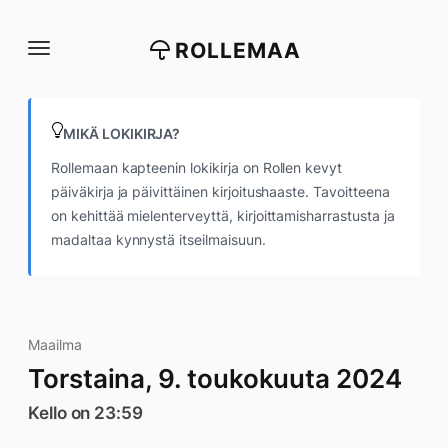
Siirry
suoraan
ROLLEMAA
sisältöön
MIKÄ LOKIKIRJA?
Rollemaan kapteenin lokikirja on Rollen kevyt
päiväkirja ja päivittäinen kirjoitushaaste. Tavoitteena
on kehittää mielenterveyttä, kirjoittamisharrastusta ja
madaltaa kynnystä itseilmaisuun.
Maailma
Torstaina, 9. toukokuuta 2024
Kello on 23:59