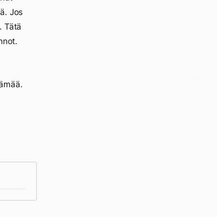
ä. Jos
. Tätä
nnot.
lämää.