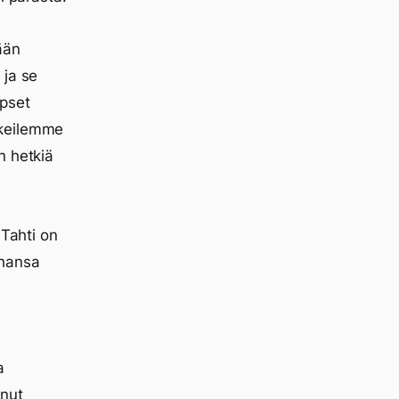
ään
 ja se
apset
kkeilemme
n hetkiä
 Tahti on
ahansa
a
unut