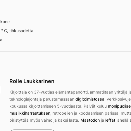
äkone
 ° C, tihkusadetta
na
Rolle Laukkarinen
Kirjoittaja on 37-vuotias elämäntapanörtti, ammatiltaan yrittäjä j
teknologiajohtaja perustamassaan
digitoimistossa
, verkkosivuje
koukussa kirjoittamiseen 5-vuotiaasta. Päivät kuluu
monipuolise
musiikkiharrastuksen
, retropelien ja koodaamisen parissa, mutt
piristyttää myös vaimo ja kaksi lasta.
Mastodon
ja
leffat
lähellä 