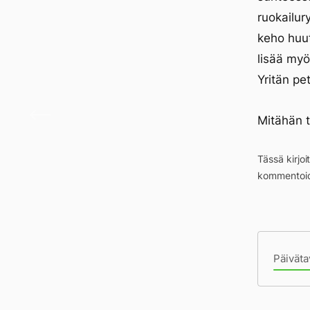
ruokailur
keho huut
lisää myö
Yritän pet
Kirja
Mitähän 
Tässä kirjo
kommentoid
Pä
Päiväta