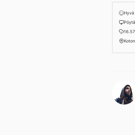
Hyvä
Pöyt
16.57
Koto