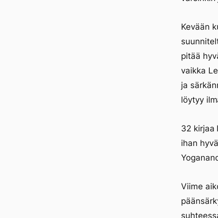
Kevään ku
suunnitel
pitää hyv
vaikka L
ja särkän
löytyy il
32 kirjaa
ihan hyv
Yoganand
Viime aik
päänsärky
suhteess