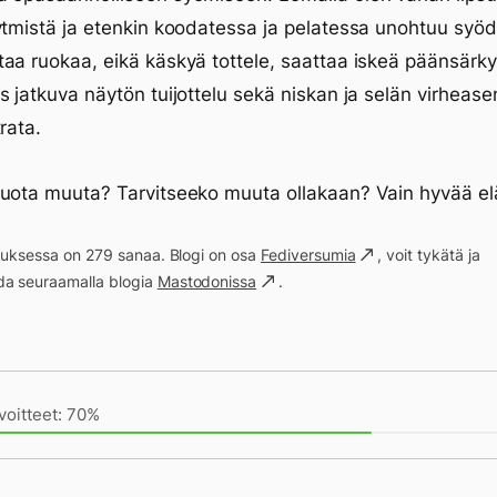
ytmistä ja etenkin koodatessa ja pelatessa unohtuu syöd
aa ruokaa, eikä käskyä tottele, saattaa iskeä päänsärky
s jatkuva näytön tuijottelu sekä niskan ja selän virhease
rata.
tuota muuta? Tarvitseeko muuta ollakaan? Vain hyvää e
ituksessa on 279 sanaa. Blogi on osa
Fediversumia
, voit tykätä ja
a seuraamalla blogia
Mastodonissa
.
ivän saavutukset kirjoittamishetkeen (18:12) mennessä
voitteet: 70%