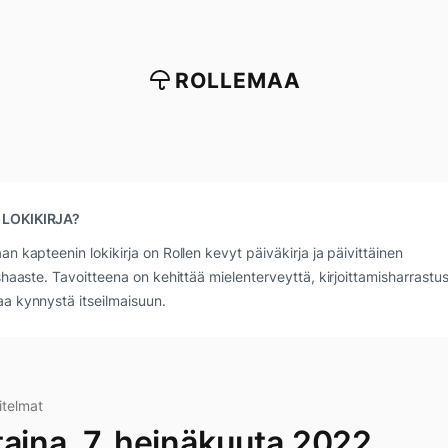
ROLLEMAA
 LOKIKIRJA?
an kapteenin lokikirja on Rollen kevyt päiväkirja ja päivittäinen
ushaaste. Tavoitteena on kehittää mielenterveyttä, kirjoittamisharrastus
a kynnystä itseilmaisuun.
telmat
taina, 7. heinäkuuta 2022