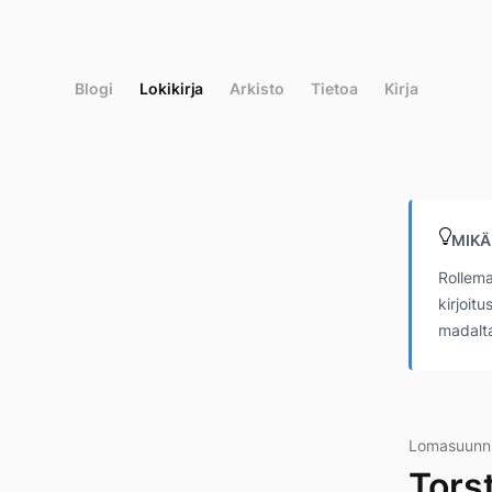
Siirry
suoraan
sisältöön
Blogi
Lokikirja
Arkisto
Tietoa
Kirja
MIKÄ
Rollema
kirjoit
madalta
Lomasuunni
Tors