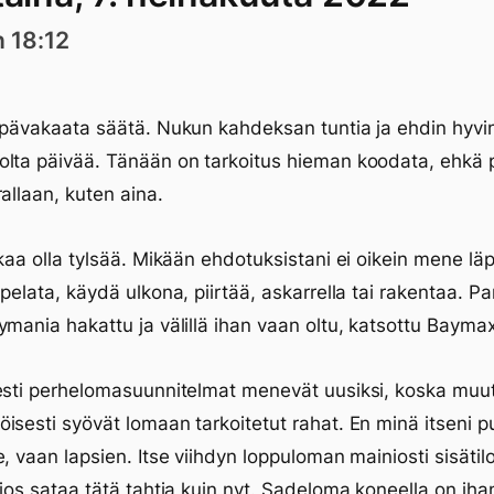
n 18:12
Epävakaata säätä. Nukun kahdeksan tuntia ja ehdin hyvin 
lta päivää. Tänään on tarkoitus hieman koodata, ehkä p
rallaan, kuten aina.
lkaa olla tylsää. Mikään ehdotuksistani ei oikein mene läpi
 pelata, käydä ulkona, piirtää, askarrella tai rakentaa. Pa
ymania hakattu ja välillä ihan vaan oltu, katsottu Bayma
esti perhelomasuunnitelmat menevät uusiksi, koska muut
isesti syövät lomaan tarkoitetut rahat. En minä itseni p
e, vaan lapsien. Itse viihdyn loppuloman mainiosti sisätilo
 jos sataa tätä tahtia kuin nyt. Sadeloma koneella on iha