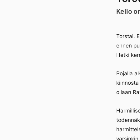
Kello o
Torstai. 
ennen puo
Hetki ker
Pojalla a
kiinnosta
ollaan Ra
Harmillis
todennäkö
harmittel
varsinkin