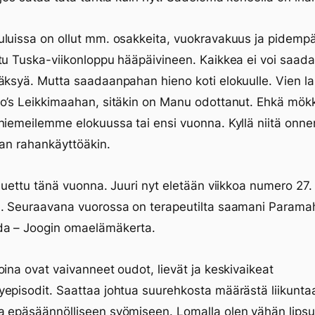
luissa on ollut mm. osakkeita, vuokravakuus ja pidemp
tu Tuska-viikonloppu hääpäivineen. Kaikkea ei voi saada
äksyä. Mutta saadaanpahan hieno koti elokuulle. Vien l
eo’s Leikkimaahan, sitäkin on Manu odottanut. Ehkä mö
niemeilemme elokuussa tai ensi vuonna. Kyllä niitä onne
man rahankäyttöäkin.
 luettu tänä vuonna. Juuri nyt eletään viikkoa numero 27.
ä. Seuraavana vuorossa on terapeutilta saamani Param
a – Joogin omaelämäkerta.
oina ovat vaivanneet oudot, lievät ja keskivaikeat
episodit. Saattaa johtua suurehkosta määrästä liikunta
a epäsäännölliseen syömiseen. Lomalla olen vähän lips