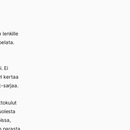
lenkille
elata.
. Ei
ri kertaa
x-sarjaa.
tokulut
uolesta
issa,
n parasta.