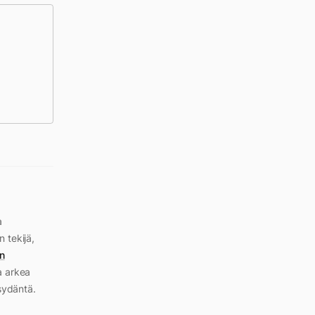
a
n tekijä,
n
a arkea
sydäntä.