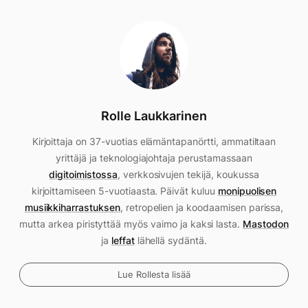
Rolle Laukkarinen
Kirjoittaja on 37-vuotias elämäntapanörtti, ammatiltaan
yrittäjä ja teknologiajohtaja perustamassaan
digitoimistossa
, verkkosivujen tekijä, koukussa
kirjoittamiseen 5-vuotiaasta. Päivät kuluu
monipuolisen
musiikkiharrastuksen
, retropelien ja koodaamisen parissa,
mutta arkea piristyttää myös vaimo ja kaksi lasta.
Mastodon
ja
leffat
lähellä sydäntä.
Lue Rollesta lisää