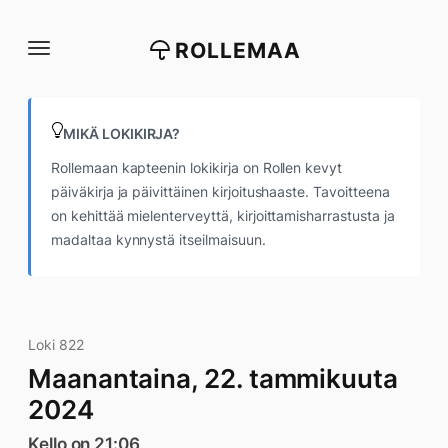
Siirry
suoraan
ROLLEMAA
sisältöön
MIKÄ LOKIKIRJA?
Rollemaan kapteenin lokikirja on Rollen kevyt
päiväkirja ja päivittäinen kirjoitushaaste. Tavoitteena
on kehittää mielenterveyttä, kirjoittamisharrastusta ja
madaltaa kynnystä itseilmaisuun.
Loki 822
Maanantaina, 22. tammikuuta
2024
Kello on 21:06