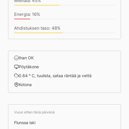
Mieliala: 45%
Energia: 16%
Ahdistuksen taso: 48%
Ihan OK
Pöytäkone
0.64 ° C, tuulista, sataa räntää ja vettä
Kotona
Vuosi sitten tänä päivänä
Flunssa iski