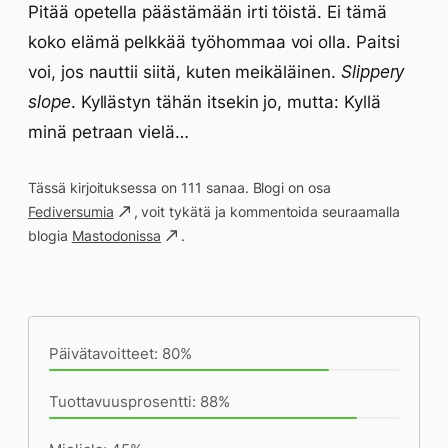
Pitää opetella päästämään irti töistä. Ei tämä
koko elämä pelkkää työhommaa voi olla. Paitsi
voi, jos nauttii siitä, kuten meikäläinen.
Slippery
slope
. Kyllästyn tähän itsekin jo, mutta: Kyllä
minä petraan vielä…
Tässä kirjoituksessa on 111 sanaa. Blogi on osa
Fediversumia
, voit tykätä ja kommentoida seuraamalla
blogia
Mastodonissa
.
Päivän saavutukset kirjoittamishetkeen
(21:06) mennessä
Päivätavoitteet: 80%
Tuottavuusprosentti: 88%