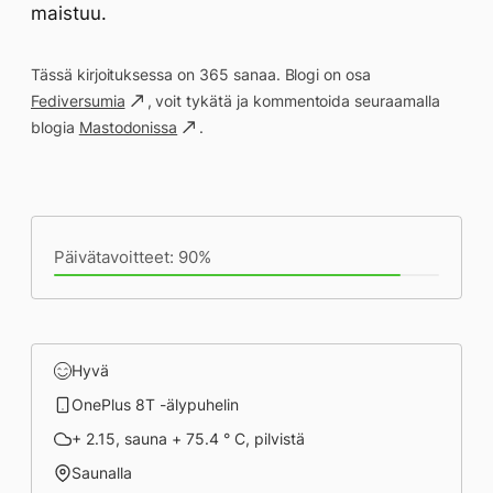
maistuu.
Tässä kirjoituksessa on 365 sanaa. Blogi on osa
Fediversumia
, voit tykätä ja kommentoida seuraamalla
blogia
Mastodonissa
.
Päivän saavutukset kirjoittamishetkeen
(18:52) mennessä
Päivätavoitteet: 90%
Hyvä
OnePlus 8T -älypuhelin
+ 2.15, sauna + 75.4 ° C, pilvistä
Saunalla