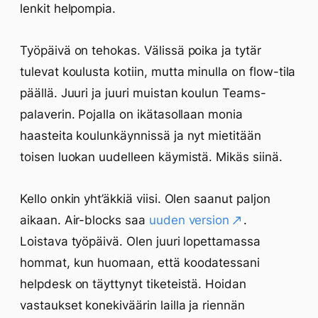
lenkit helpompia.
Työpäivä on tehokas. Välissä poika ja tytär
tulevat koulusta kotiin, mutta minulla on flow-tila
päällä. Juuri ja juuri muistan koulun Teams-
palaverin. Pojalla on ikätasollaan monia
haasteita koulunkäynnissä ja nyt mietitään
toisen luokan uudelleen käymistä. Mikäs siinä.
Kello onkin yht’äkkiä viisi. Olen saanut paljon
aikaan. Air-blocks saa
uuden version
.
Loistava työpäivä. Olen juuri lopettamassa
hommat, kun huomaan, että koodatessani
helpdesk on täyttynyt tiketeistä. Hoidan
vastaukset konekiväärin lailla ja riennän