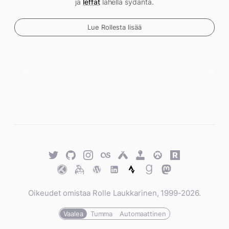
ja
leffat
lähellä sydäntä.
Lue Rollesta lisää
Twitter
GitHub
Twitter
Last.fm
Untappd
Retro
Overwatch
Rawg.io
Achievements
Trakt
Keybase
WordPress
WordPress
Strava
Goodreads
Mastodon
Oikeudet omistaa Rolle Laukkarinen, 1999-2026.
Vaalea
Tumma
Automaattinen