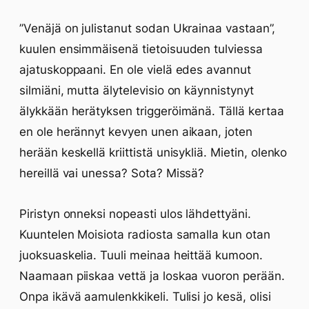
”Venäjä on julistanut sodan Ukrainaa vastaan”,
kuulen ensimmäisenä tietoisuuden tulviessa
ajatuskoppaani. En ole vielä edes avannut
silmiäni, mutta älytelevisio on käynnistynyt
älykkään herätyksen triggeröimänä. Tällä kertaa
en ole herännyt kevyen unen aikaan, joten
herään keskellä kriittistä unisykliä. Mietin, olenko
hereillä vai unessa? Sota? Missä?
Piristyn onneksi nopeasti ulos lähdettyäni.
Kuuntelen Moisiota radiosta samalla kun otan
juoksuaskelia. Tuuli meinaa heittää kumoon.
Naamaan piiskaa vettä ja loskaa vuoron perään.
Onpa ikävä aamulenkkikeli. Tulisi jo kesä, olisi