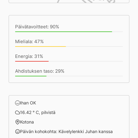
Päivän saavutukset kirjoittamishetkeen
(22:47) mennessä
Päivätavoitteet: 90%
Mieliala: 47%
Energia: 31%
Ahdistuksen taso: 29%
Ihan OK
16.42 ° C, pilvistä
Kotona
Päivän kohokohta: Kävelylenkki Juhan kanssa