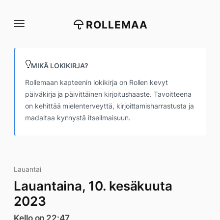
Siirry
suoraan
ROLLEMAA
sisältöön
MIKÄ LOKIKIRJA?
Rollemaan kapteenin lokikirja on Rollen kevyt
päiväkirja ja päivittäinen kirjoitushaaste. Tavoitteena
on kehittää mielenterveyttä, kirjoittamisharrastusta ja
madaltaa kynnystä itseilmaisuun.
Lauantai
Lauantaina, 10. kesäkuuta
2023
Kello on 22:47