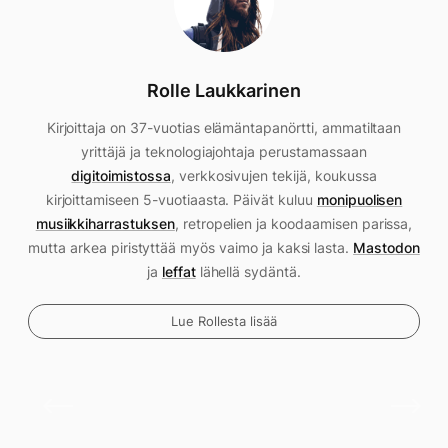
Rolle Laukkarinen
Kirjoittaja on 37-vuotias elämäntapanörtti, ammatiltaan
yrittäjä ja teknologiajohtaja perustamassaan
digitoimistossa
, verkkosivujen tekijä, koukussa
kirjoittamiseen 5-vuotiaasta. Päivät kuluu
monipuolisen
musiikkiharrastuksen
, retropelien ja koodaamisen parissa,
mutta arkea piristyttää myös vaimo ja kaksi lasta.
Mastodon
ja
leffat
lähellä sydäntä.
Lue Rollesta lisää