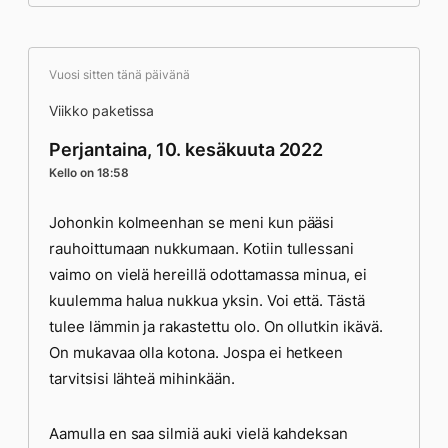
Vuosi sitten tänä päivänä
Viikko paketissa
Perjantaina, 10. kesäkuuta 2022
Kello on 18:58
Johonkin kolmeenhan se meni kun pääsi
rauhoittumaan nukkumaan. Kotiin tullessani
vaimo on vielä hereillä odottamassa minua, ei
kuulemma halua nukkua yksin. Voi että. Tästä
tulee lämmin ja rakastettu olo. On ollutkin ikävä.
On mukavaa olla kotona. Jospa ei hetkeen
tarvitsisi lähteä mihinkään.
Aamulla en saa silmiä auki vielä kahdeksan