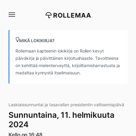
Siirry
suoraan
ROLLEMAA
sisältöön
MIKÄ LOKIKIRJA?
Rollemaan kapteenin lokikirja on Rollen kevyt
päiväkirja ja päivittäinen kirjoitushaaste. Tavoitteena
on kehittää mielenterveyttä, kirjoittamisharrastusta ja
madaltaa kynnystä itseilmaisuun.
Laskiaissunnuntai ja tasavallan presidentin valitsemispäivä
Sunnuntaina, 11. helmikuuta
2024
Kello on 16:48