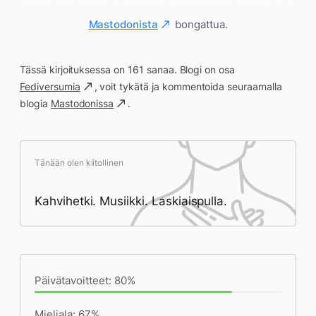
Mastodonista
bongattua.
Tässä kirjoituksessa on 161 sanaa. Blogi on osa
Fediversumia
, voit tykätä ja kommentoida seuraamalla
blogia
Mastodonissa
.
Tänään olen kiitollinen
Kahvihetki. Musiikki. Laskiaispulla.
Päivän saavutukset kirjoittamishetkeen
(16:48) mennessä
Päivätavoitteet: 80%
Mieliala: 67%