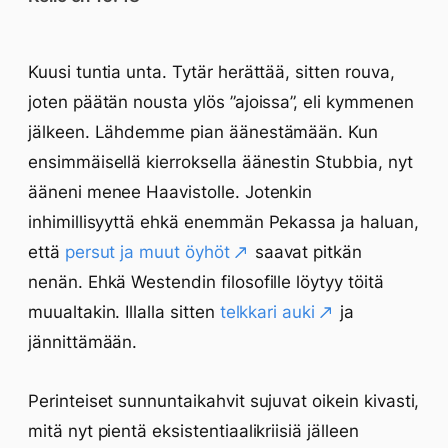
Kuusi tuntia unta. Tytär herättää, sitten rouva,
joten päätän nousta ylös ”ajoissa”, eli kymmenen
jälkeen. Lähdemme pian äänestämään. Kun
ensimmäisellä kierroksella äänestin Stubbia, nyt
ääneni menee Haavistolle. Jotenkin
inhimillisyyttä ehkä enemmän Pekassa ja haluan,
että
persut ja muut öyhöt
saavat pitkän
nenän. Ehkä Westendin filosofille löytyy töitä
muualtakin. Illalla sitten
telkkari auki
ja
jännittämään.
Perinteiset sunnuntaikahvit sujuvat oikein kivasti,
mitä nyt pientä eksistentiaalikriisiä jälleen