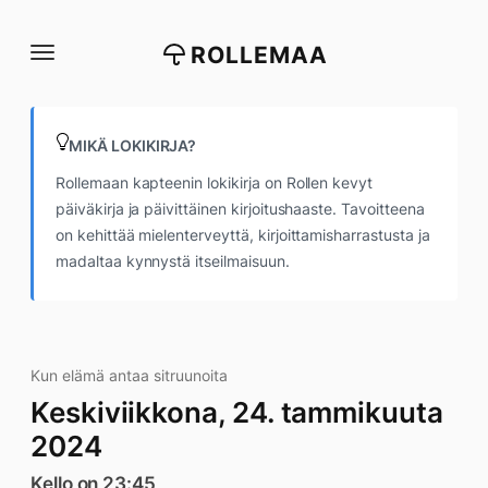
Siirry
suoraan
ROLLEMAA
sisältöön
MIKÄ LOKIKIRJA?
Rollemaan kapteenin lokikirja on Rollen kevyt
päiväkirja ja päivittäinen kirjoitushaaste. Tavoitteena
on kehittää mielenterveyttä, kirjoittamisharrastusta ja
madaltaa kynnystä itseilmaisuun.
Kun elämä antaa sitruunoita
Keskiviikkona, 24. tammikuuta
2024
Kello on 23:45