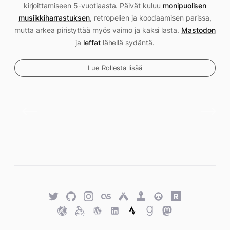
kirjoittamiseen 5-vuotiaasta. Päivät kuluu
monipuolisen
musiikkiharrastuksen
, retropelien ja koodaamisen parissa,
mutta arkea piristyttää myös vaimo ja kaksi lasta.
Mastodon
ja
leffat
lähellä sydäntä.
Lue Rollesta lisää
Twitter
GitHub
Twitter
Last.fm
Untappd
Retro
Overwatch
Rawg.io
Achievements
Trakt
Keybase
WordPress
WordPress
Strava
Goodreads
Mastodon