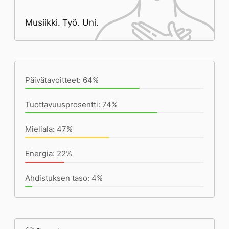
Musiikki. Työ. Uni.
Päivän saavutukset kirjoittamishetkeen
(18:45) mennessä
Päivätavoitteet: 64%
Tuottavuusprosentti: 74%
Mieliala: 47%
Energia: 22%
Ahdistuksen taso: 4%