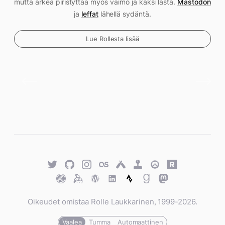
mutta arkea piristyttää myös vaimo ja kaksi lasta.
Mastodon
ja
leffat
lähellä sydäntä.
Lue Rollesta lisää
Twitter
GitHub
Twitter
Last.fm
Untappd
Retro
Overwatch
Rawg.io
Achievements
Trakt
Keybase
WordPress
WordPress
Strava
Goodreads
Mastodon
Oikeudet omistaa Rolle Laukkarinen, 1999-2026.
Vaalea
Tumma
Automaattinen