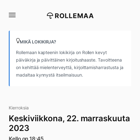
Siirry
suoraan
ROLLEMAA
sisältöön
MIKÄ LOKIKIRJA?
Rollemaan kapteenin lokikirja on Rollen kevyt
päiväkirja ja päivittäinen kirjoitushaaste. Tavoitteena
on kehittää mielenterveyttä, kirjoittamisharrastusta ja
madaltaa kynnystä itseilmaisuun.
Kierroksia
Keskiviikkona, 22. marraskuuta
2023
Kello on 18:45