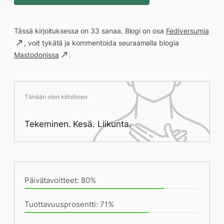
Tässä kirjoituksessa on 33 sanaa. Blogi on osa
Fediversumia
, voit tykätä ja kommentoida seuraamalla blogia
Mastodonissa
.
Tänään olen kiitollinen
Tekeminen. Kesä. Liikunta.
Päivän saavutukset kirjoittamishetkeen
(22:16) mennessä
Päivätavoitteet: 80%
Tuottavuusprosentti: 71%