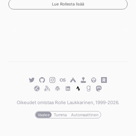
Lue Rollesta lisää
Twitter
GitHub
Twitter
Last.fm
Untappd
Retro
Overwatch
Rawg.io
Achievements
Trakt
Keybase
WordPress
WordPress
Strava
Goodreads
Mastodon
Oikeudet omistaa Rolle Laukkarinen, 1999-2026.
Vaalea
Tumma
Automaattinen