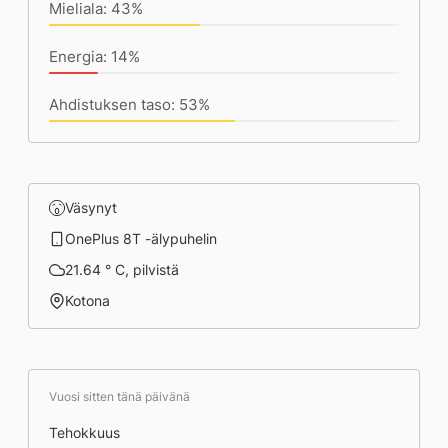
Mieliala: 43%
Energia: 14%
Ahdistuksen taso: 53%
Väsynyt
OnePlus 8T -älypuhelin
21.64 ° C, pilvistä
Kotona
Vuosi sitten tänä päivänä
Tehokkuus