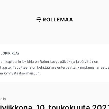
ROLLEMAA
 LOKIKIRJA?
an kapteenin lokikirja on Rollen kevyt päiväkirja ja päivittäinen
ushaaste. Tavoitteena on kehittää mielenterveyttä, kirjoittamisharrastus
a kynnystä itseilmaisuun.
lalla
iviikkona, 10. toukokuuta 202