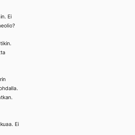
in. Ei
neolio?
ikin.
tta
rin
ohdalla.
atkan.
kkuaa. Ei