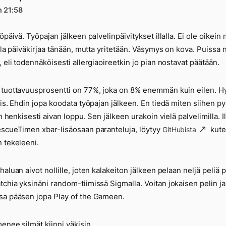
n 21:58
öpäivä. Työpajan jälkeen palvelinpäivitykset illalla. Ei ole oikein 
ella päiväkirjaa tänään, mutta yritetään. Väsymys on kova. Puissa 
, eli todennäköisesti allergiaoireetkin jo pian nostavat päätään.
tuottavuusprosentti on 77%, joka on 8% enemmän kuin eilen. H
iis. Ehdin jopa koodata työpajan jälkeen. En tiedä miten siihen py
in henkisesti aivan loppu. Sen jälkeen urakoin vielä palvelimilla. Il
scueTimen xbar-lisäosaan paranteluja, löytyy
kute
GitHubista
 tekeleeni.
haluan aivot nollille, joten kalakeiton jälkeen pelaan neljä peliä
chia yksinäni random-tiimissä Sigmalla. Voitan jokaisen pelin ja
a pääsen jopa Play of the Gameen.
enee silmät kiinni väkisin.