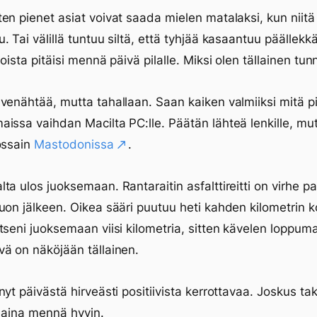
en pienet asiat voivat saada mielen matalaksi, kun niitä
. Tai välillä tuntuu siltä, että tyhjää kasaantuu päällekkä
oista pitäisi mennä päivä pilalle. Miksi olen tällainen tun
venähtää, mutta tahallaan. Saan kaiken valmiiksi mitä pit
issa vaihdan Macilta PC:lle. Päätän lähteä lenkille, mu
ossain
Mastodonissa
.
ta ulos juoksemaan. Rantaraitin asfalttireitti on virhe pa
uon jälkeen. Oikea sääri puutuu heti kahden kilometrin k
tseni juoksemaan viisi kilometria, sitten kävelen loppum
ä on näköjään tällainen.
nyt päivästä hirveästi positiivista kerrottavaa. Joskus ta
i aina mennä hyvin.