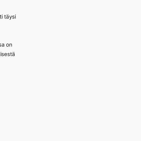
i täysi
ssa on
tisestä