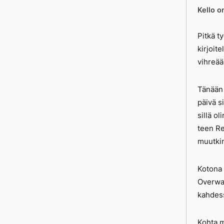
Kello o
Pitkä ty
kirjoit
vihreää
Tänään 
päivä s
sillä ol
teen Re
muutkin
Kotona 
Overwat
kahdess
Kohta m