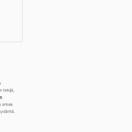
a
n tekijä,
n
a arkea
sydäntä.