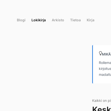
Siirry
suoraan
sisältöön
Blogi
Lokikirja
Arkisto
Tietoa
Kirja
MIKÄ
Rollema
kirjoit
madalta
Kaikki on pi
Kesk