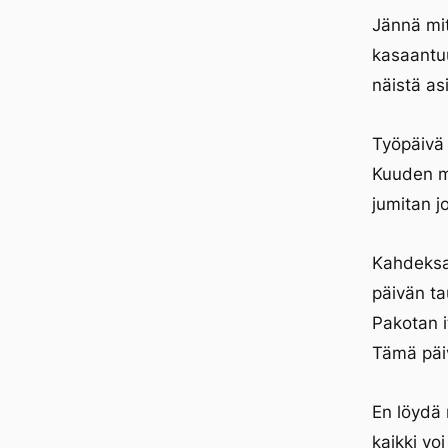
Jännä mit
kasaantuu
näistä asi
Työpäivä 
Kuuden ma
jumitan j
Kahdeksal
päivän ta
Pakotan i
Tämä päiv
En löydä 
kaikki vo