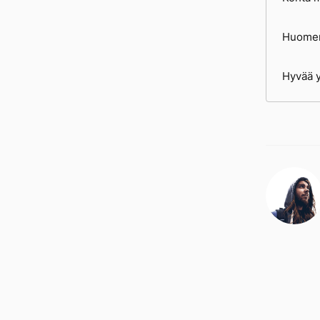
Huomen
Hyvää y