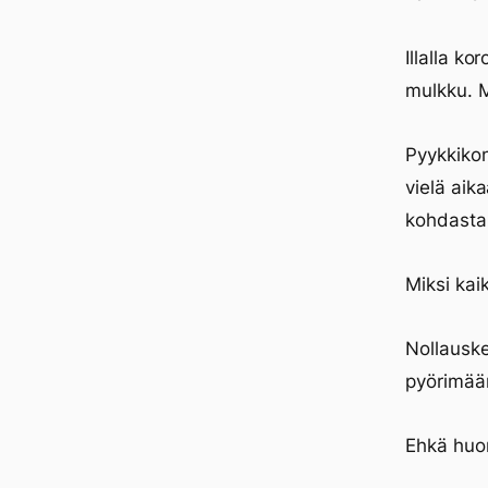
Illalla k
mulkku. M
Pyykkikon
vielä aik
kohdasta.
Miksi kai
Nollauske
pyörimää
Ehkä huo