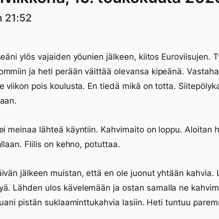
n 21:52
seäni ylös vajaiden yöunien jälkeen, kiitos Euroviisujen. T
mmiin ja heti perään väittää olevansa kipeänä. Vastaha
e viikon pois koulusta. En tiedä mikä on totta. Siitepölyk
laan.
ei meinaa lähteä käyntiin. Kahvimaito on loppu. Aloitan
llaan. Fiilis on kehno, potuttaa.
ivän jälkeen muistan, että en ole juonut yhtään kahvia. 
yä. Lähden ulos kävelemään ja ostan samalla ne kahvim
ltuani pistän suklaaminttukahvia lasiin. Heti tuntuu pare