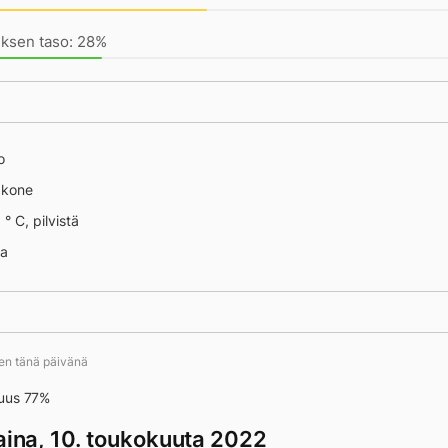
uksen taso: 28%
o
äkone
° C, pilvistä
na
ten tänä päivänä
uus 77%
taina, 10. toukokuuta 2022