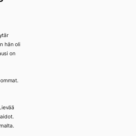
ytär
n hän oli
ausi on
 hommat.
Lievää
aidot.
mmalta.