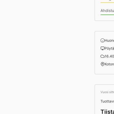
Ahdist
Huon
Pöyt
16.40 
Koto
Vuosi sit
Tuottav
Tiis