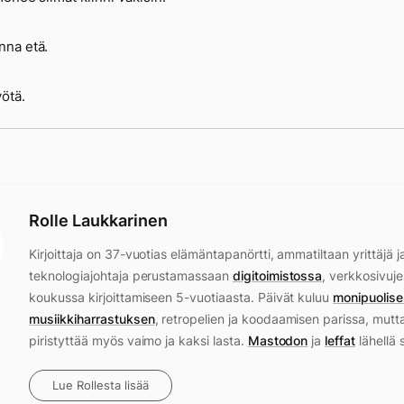
na etä.
ötä.
Rolle Laukkarinen
Kirjoittaja on 37-vuotias elämäntapanörtti, ammatiltaan yrittäjä j
teknologiajohtaja perustamassaan
digitoimistossa
, verkkosivuje
koukussa kirjoittamiseen 5-vuotiaasta. Päivät kuluu
monipuolise
musiikkiharrastuksen
, retropelien ja koodaamisen parissa, mutt
piristyttää myös vaimo ja kaksi lasta.
Mastodon
ja
leffat
lähellä 
Lue Rollesta lisää