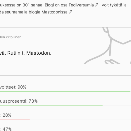
ituksessa on 301 sanaa. Blogi on osa
Fediversumia
, voit tykätä ja
a seuraamalla blogia
Mastodonissa
.
en kiitollinen
vä. Rutiinit. Mastodon.
ivän saavutukset kirjoittamishetkeen (21:52) mennessä
voitteet: 90%
vuusprosentti: 73%
i menee putkeen
a: 28%
a: 47%