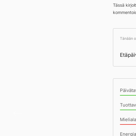
Tässä kirjo
kommentoid
Tänään ol
Etäpäi
Pä
Päiväta
Tuotta
Kaikk
Mielial
Energi