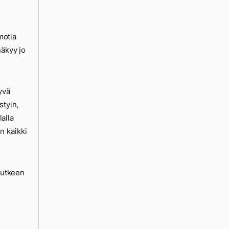
motia
näkyy jo
yvä
styin,
lalla
n kaikki
 putkeen