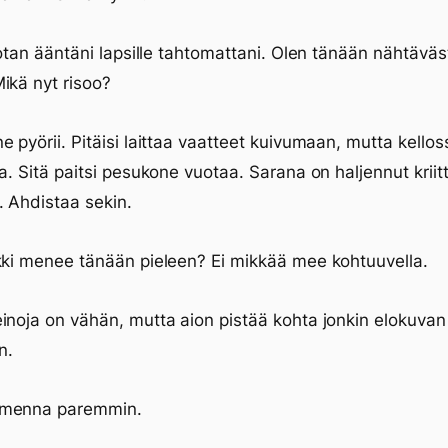
orotan ääntäni lapsille tahtomattani. Olen tänään nähtäväst
ikä nyt risoo?
e pyörii. Pitäisi laittaa vaatteet kuivumaan, mutta kello
aa. Sitä paitsi pesukone vuotaa. Sarana on haljennut kriit
 Ahdistaa sekin.
kki menee tänään pieleen? Ei mikkää mee kohtuuvella.
inoja on vähän, mutta aion pistää kohta jonkin elokuvan
n.
menna paremmin.