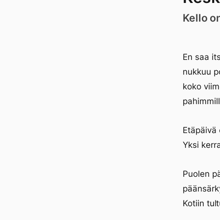
Kello o
En saa it
nukkuu po
koko viim
pahimmil
Etäpäivä 
Yksi kerra
Puolen pä
päänsärk
Kotiin tu