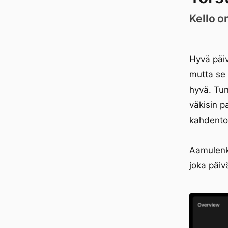
Kello o
Hyvä päiv
mutta se 
hyvä. Tun
väkisin p
kahdentoi
Aamulenki
joka päiv