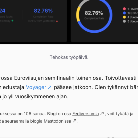
Tehokas työpäivä.
uorossa Euroviisujen semifinaalin toinen osa. Toivottavasti
n edustaja
Voyager
pääsee jatkoon. Olen tykännyt bä
a jo yli vuosikymmenen ajan.
ituksessa on 106 sanaa. Blogi on osa
Fediversumia
, voit tykätä ja
a seuraamalla blogia
Mastodonissa
.