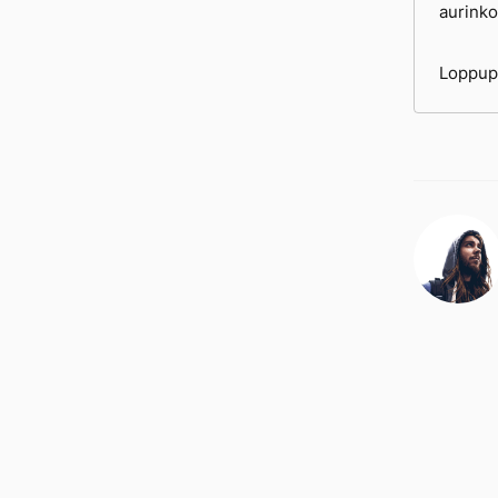
aurinko
Loppupäi