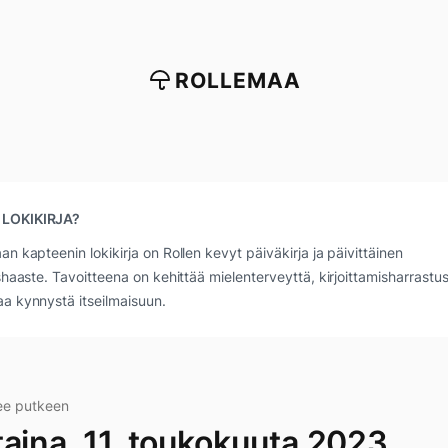
ROLLEMAA
 LOKIKIRJA?
an kapteenin lokikirja on Rollen kevyt päiväkirja ja päivittäinen
ushaaste. Tavoitteena on kehittää mielenterveyttä, kirjoittamisharrastus
a kynnystä itseilmaisuun.
ee putkeen
taina, 11. toukokuuta 2023