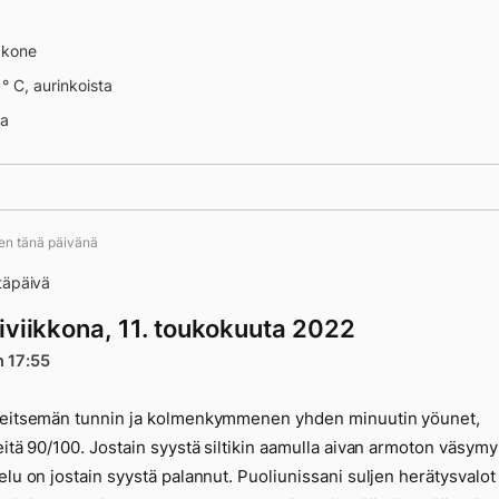
äkone
 ° C, aurinkoista
na
ten tänä päivänä
täpäivä
iviikkona, 11. toukokuuta 2022
n 17:55
 nimipäivä
seitsemän tunnin ja kolmenkymmenen yhden minuutin yöunet,
eitä 90/100. Jostain syystä siltikin aamulla aivan armoton väsymy
elu on jostain syystä palannut. Puoliunissani suljen herätysvalot 