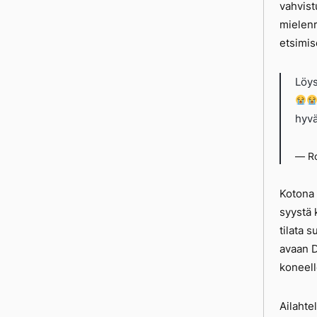
vahvist
mielenr
etsimis
Löys
hyvä
— Ro
Kotona 
syystä 
tilata 
avaan D
koneell
Ailahte