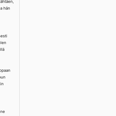
sähtäen,
ja hän
sesti
ulen
llä
ippaan
pun
in
nne