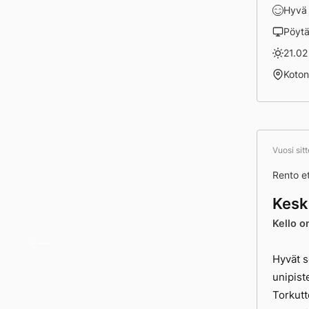
Hyvä
Pöyt
21.02
Koto
Vuosi sit
Rento e
Kesk
Kello o
Lotan
Hyvät 
unipist
Torkutt