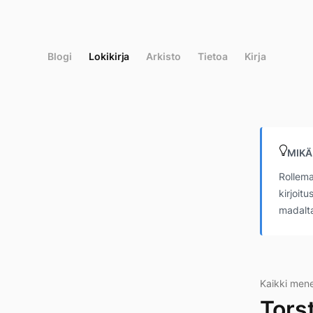
Siirry
suoraan
sisältöön
Blogi
Lokikirja
Arkisto
Tietoa
Kirja
MIKÄ
Rollema
kirjoit
madalta
Kaikki men
Tors