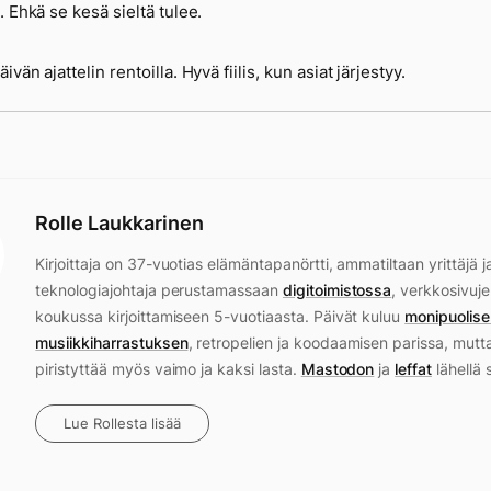
. Ehkä se kesä sieltä tulee.
vän ajattelin rentoilla. Hyvä fiilis, kun asiat järjestyy.
Rolle Laukkarinen
Kirjoittaja on 37-vuotias elämäntapanörtti, ammatiltaan yrittäjä j
teknologiajohtaja perustamassaan
digitoimistossa
, verkkosivuje
koukussa kirjoittamiseen 5-vuotiaasta. Päivät kuluu
monipuolise
musiikkiharrastuksen
, retropelien ja koodaamisen parissa, mutt
piristyttää myös vaimo ja kaksi lasta.
Mastodon
ja
leffat
lähellä 
Lue Rollesta lisää