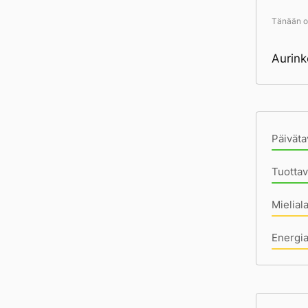
Tänään ol
Aurink
Pä
Päiväta
Tuottav
Mielial
Energi