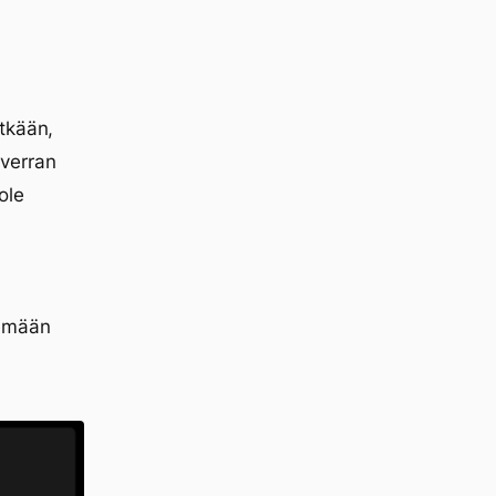
tkään,
verran
ole
lemään