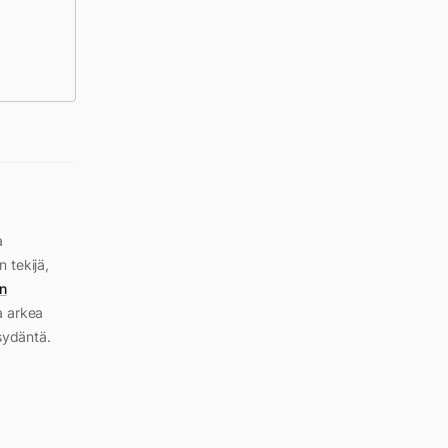
a
n tekijä,
n
a arkea
sydäntä.