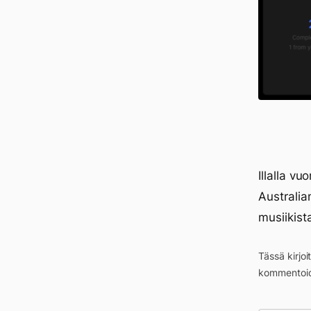
Illalla v
Australia
musiikist
Tässä kirjo
kommentoid