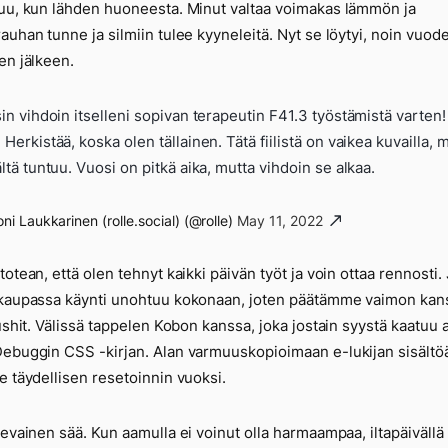
uu, kun lähden huoneesta. Minut valtaa voimakas lämmön ja
auhan tunne ja silmiin tulee kyyneleitä. Nyt se löytyi, noin vuod
en jälkeen.
in vihdoin itselleni sopivan terapeutin F41.3 työstämistä varten
Herkistää, koska olen tällainen. Tätä fiilistä on vaikea kuvailla, 
ltä tuntuu. Vuosi on pitkä aika, mutta vihdoin se alkaa.
ni Laukkarinen (rolle.social) (@rolle)
May 11, 2022
totean, että olen tehnyt kaikki päivän työt ja voin ottaa rennosti.
kaupassa käynti unohtuu kokonaan, joten päätämme vaimon kan
sushit. Välissä tappelen Kobon kanssa, joka jostain syystä kaatuu 
ebuggin CSS -kirjan. Alan varmuuskopioimaan e-lukijan sisältö
e täydellisen resetoinnin vuoksi.
levainen sää. Kun aamulla ei voinut olla harmaampaa, iltapäivällä