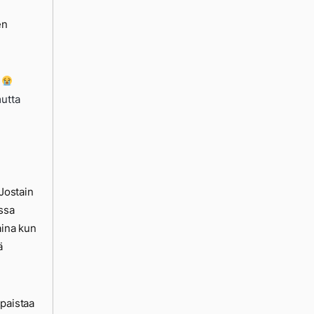
en
!
mutta
 Jostain
ssa
aina kun
ä
 paistaa