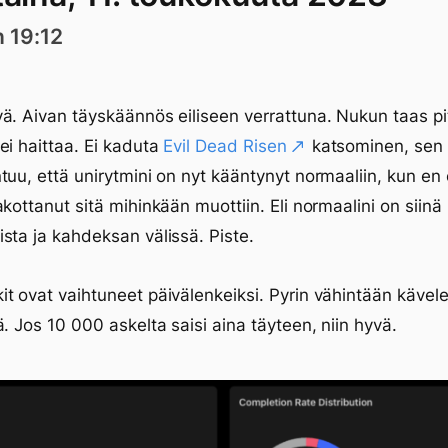
n 19:12
ä. Aivan täyskäännös eiliseen verrattuna. Nukun taas pi
ei haittaa. Ei kaduta
Evil Dead Risen
katsominen, sen 
tuu, että unirytmini on nyt kääntynyt normaaliin, kun en 
akottanut sitä mihinkään muottiin. Eli normaalini on siinä
sta ja kahdeksan välissä. Piste.
t ovat vaihtuneet päivälenkeiksi. Pyrin vähintään käve
ä. Jos 10 000 askelta saisi aina täyteen, niin hyvä.