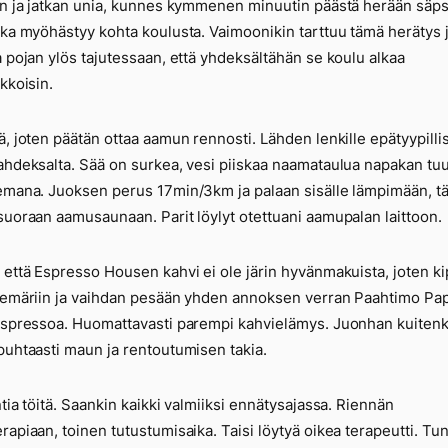
in ja jatkan unia, kunnes kymmenen minuutin päästä herään säp
ika myöhästyy kohta koulusta. Vaimoonikin tarttuu tämä herätys 
a pojan ylös tajutessaan, että yhdeksältähän se koulu alkaa
ikkoisin.
ä, joten päätän ottaa aamun rennosti. Lähden lenkille epätyypilli
ahdeksalta. Sää on surkea, vesi piiskaa naamataulua napakan tu
emana. Juoksen perus 17min/3km ja palaan sisälle lämpimään, tä
suoraan aamusaunaan. Parit löylyt otettuani aamupalan laittoon.
 että Espresso Housen kahvi ei ole järin hyvänmakuista, joten k
iemäriin ja vaihdan pesään yhden annoksen verran Paahtimo Pa
espressoa. Huomattavasti parempi kahvielämys. Juonhan kuitenk
puhtaasti maun ja rentoutumisen takia.
ntia töitä. Saankin kaikki valmiiksi ennätysajassa. Riennän
rapiaan, toinen tutustumisaika. Taisi löytyä oikea terapeutti. Tu