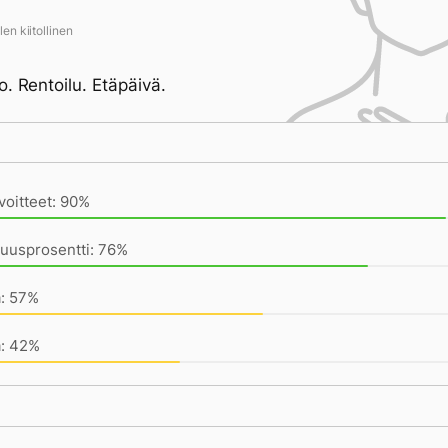
en kiitollinen
o. Rentoilu. Etäpäivä.
ivän saavutukset kirjoittamishetkeen (19:12) mennessä
voitteet: 90%
uusprosentti: 76%
a: 57%
a: 42%