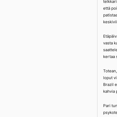
telkkar
että po
patista
keskivi
Etäpäiv
vasta k
saattel
kertaa 
Totean,
loput v
Brazil 
kahvia 
Pari tu
psykote