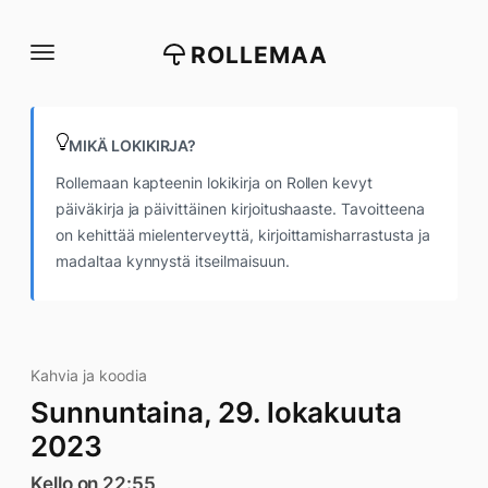
Siirry
suoraan
ROLLEMAA
sisältöön
MIKÄ LOKIKIRJA?
Rollemaan kapteenin lokikirja on Rollen kevyt
päiväkirja ja päivittäinen kirjoitushaaste. Tavoitteena
on kehittää mielenterveyttä, kirjoittamisharrastusta ja
madaltaa kynnystä itseilmaisuun.
Kahvia ja koodia
Sunnuntaina, 29. lokakuuta
2023
Kello on 22:55