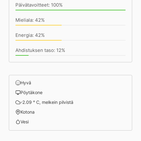
Päivätavoitteet: 100%
Mieliala: 42%
Energia: 42%
Ahdistuksen taso: 12%
Hyvä
Pöytäkone
-2.09 ° C, melkein pilvistä
Kotona
Vesi