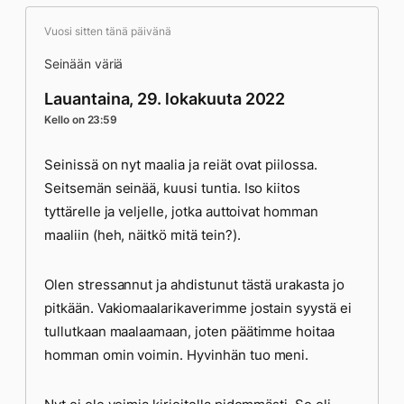
Vuosi sitten tänä päivänä
Seinään väriä
Lauantaina, 29. lokakuuta 2022
Kello on 23:59
Seinissä on nyt maalia ja reiät ovat piilossa.
Seitsemän seinää, kuusi tuntia. Iso kiitos
tyttärelle ja veljelle, jotka auttoivat homman
maaliin (heh, näitkö mitä tein?).
Olen stressannut ja ahdistunut tästä urakasta jo
pitkään. Vakiomaalarikaverimme jostain syystä ei
tullutkaan maalaamaan, joten päätimme hoitaa
homman omin voimin. Hyvinhän tuo meni.