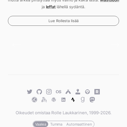
ja
leffat
lähellä sydäntä.
Lue Rollesta lisää
Twitter
GitHub
Twitter
Last.fm
Untappd
Retro
Overwatch
Rawg.io
Achievements
Trakt
Keybase
WordPress
WordPress
Strava
Goodreads
Mastodon
Oikeudet omistaa Rolle Laukkarinen, 1999-2026.
Vaalea
Tumma
Automaattinen