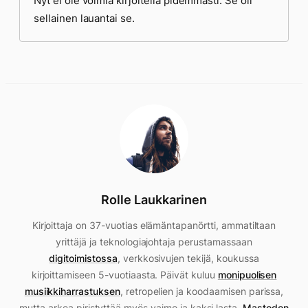
Nyt ei ole voimia kirjoitella pidemmästi. Se oli
sellainen lauantai se.
Rolle Laukkarinen
Kirjoittaja on 37-vuotias elämäntapanörtti, ammatiltaan
yrittäjä ja teknologiajohtaja perustamassaan
digitoimistossa
, verkkosivujen tekijä, koukussa
kirjoittamiseen 5-vuotiaasta. Päivät kuluu
monipuolisen
musiikkiharrastuksen
, retropelien ja koodaamisen parissa,
mutta arkea piristyttää myös vaimo ja kaksi lasta.
Mastodon