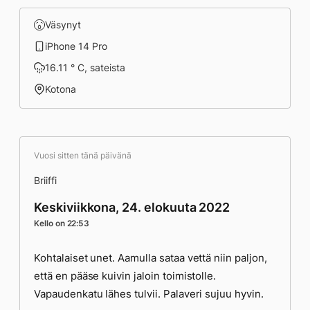
Väsynyt
iPhone 14 Pro
16.11 ° C, sateista
Kotona
Vuosi sitten tänä päivänä
Briiffi
Keskiviikkona, 24. elokuuta 2022
Kello on 22:53
Kohtalaiset unet. Aamulla sataa vettä niin paljon,
että en pääse kuivin jaloin toimistolle.
Vapaudenkatu lähes tulvii. Palaveri sujuu hyvin.