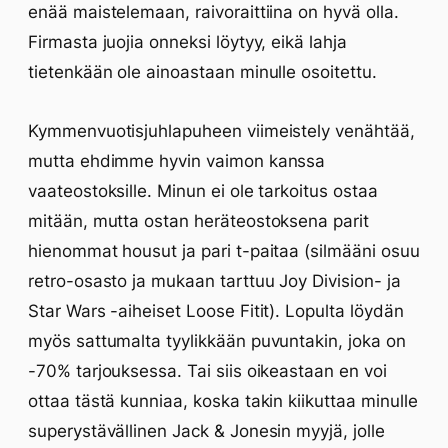
enää maistelemaan, raivoraittiina on hyvä olla.
Firmasta juojia onneksi löytyy, eikä lahja
tietenkään ole ainoastaan minulle osoitettu.
Kymmenvuotisjuhlapuheen viimeistely venähtää,
mutta ehdimme hyvin vaimon kanssa
vaateostoksille. Minun ei ole tarkoitus ostaa
mitään, mutta ostan heräteostoksena parit
hienommat housut ja pari t-paitaa (silmääni osuu
retro-osasto ja mukaan tarttuu Joy Division- ja
Star Wars -aiheiset Loose Fitit). Lopulta löydän
myös sattumalta tyylikkään puvuntakin, joka on
-70% tarjouksessa. Tai siis oikeastaan en voi
ottaa tästä kunniaa, koska takin kiikuttaa minulle
superystävällinen Jack & Jonesin myyjä, jolle