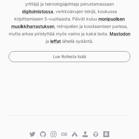
yrittäjä ja teknologiajohtaja perustamassaan
digitoimistossa
, verkkosivujen tekijä, koukussa
kirjoittamiseen 5-vuotiaasta. Päivät kuluu
monipuolisen
musiikkiharrastuksen
, retropelien ja koodaamisen parissa,
mutta arkea piristyttää myös vaimo ja kaksi lasta.
Mastodon
ja
leffat
lähellä sydäntä.
Lue Rollesta lisää
Twitter
GitHub
Twitter
Last.fm
Untappd
Retro
Overwatch
Rawg.io