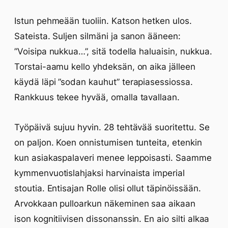
Istun pehmeään tuoliin. Katson hetken ulos.
Sateista. Suljen silmäni ja sanon ääneen:
”Voisipa nukkua…”, sitä todella haluaisin, nukkua.
Torstai-aamu kello yhdeksän, on aika jälleen
käydä läpi ”sodan kauhut” terapiasessiossa.
Rankkuus tekee hyvää, omalla tavallaan.
Työpäivä sujuu hyvin. 28 tehtävää suoritettu. Se
on paljon. Koen onnistumisen tunteita, etenkin
kun asiakaspalaveri menee leppoisasti. Saamme
kymmenvuotislahjaksi harvinaista imperial
stoutia. Entisajan Rolle olisi ollut täpinöissään.
Arvokkaan pulloarkun näkeminen saa aikaan
ison kognitiivisen dissonanssin. En aio silti alkaa