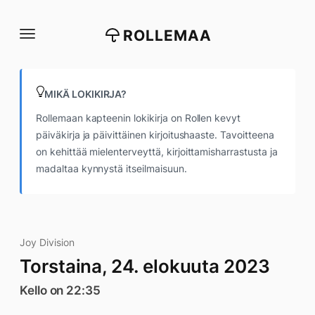
Siirry
suoraan
ROLLEMAA
sisältöön
MIKÄ LOKIKIRJA?
Rollemaan kapteenin lokikirja on Rollen kevyt
päiväkirja ja päivittäinen kirjoitushaaste. Tavoitteena
on kehittää mielenterveyttä, kirjoittamisharrastusta ja
madaltaa kynnystä itseilmaisuun.
Joy Division
Torstaina, 24. elokuuta 2023
Kello on 22:35