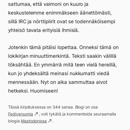
sattumaa, että vaimoni on kuuro ja
keskustelemme enimmäkseen äänettömästi,
sillä IRC ja nörttipiirit ovat se todennäköisempi
yhteisö tavata erityisiä ihmisiä.
Jotenkin tämä pitäisi lopettaa. Onneksi tämä on
lokikirjan minuuttimerkintä. Teksti saakin välillä
töksähtää. En ymmärrä mitä teen vielä hereillä,
kun jo yhdeksältä meinasi nukkumatti viedä
mennessään. Nyt on aika sammuttaa aivot
hetkeksi. Huomiseen!
Tässä kirjoituksessa on 344 sanaa. Blogi on osa
Fediversumia
, voit tykätä ja kommentoida seuraamalla
blogia
Mastodonissa
.