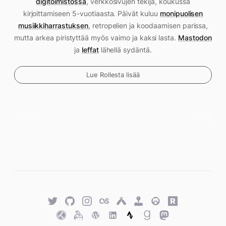
digitoimistossa
, verkkosivujen tekijä, koukussa
kirjoittamiseen 5-vuotiaasta. Päivät kuluu
monipuolisen
musiikkiharrastuksen
, retropelien ja koodaamisen parissa,
mutta arkea piristyttää myös vaimo ja kaksi lasta.
Mastodon
ja
leffat
lähellä sydäntä.
Lue Rollesta lisää
Twitter
GitHub
Twitter
Last.fm
Untappd
Retro
Overwatch
Rawg.io
Achievements
Trakt
Keybase
WordPress
WordPress
Strava
Goodreads
Mastodon