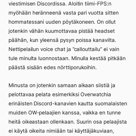
viestimisen Discordissa. Aloitin tiimi-FPS:n
myöhään heränneenä vasta pari vuotta sitten
hommatessani uuden pöytäkoneen. On ollut
jotenkin vähän kuumottavaa pistää headset
päähän, kun yleensä pysyn poissa kanavilta.
Nettipelailun voice chat ja ”callouttailu” ei vain
tule minulta luonnostaan. Minulla kestää pitkään
päästä sisään edes nörttiporukoihin.
Minusta on jotenkin samaan aikaan siistiä ja
pelottavaa pelata esimerkiksi Overwatchia
erinäisten Discord-kanavien kautta suomalaisten
muiden OW-pelaajien kanssa, vaikka en tunne
heitä oikeastaan ollenkaan. Suurin osa pelaajista
ei käytä oikeita nimiään tai käyttäjäkuviaan,