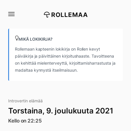
Siirry
suoraan
ROLLEMAA
sisältöön
MIKÄ LOKIKIRJA?
Rollemaan kapteenin lokikirja on Rollen kevyt
päiväkirja ja päivittäinen kirjoitushaaste. Tavoitteena
on kehittää mielenterveyttä, kirjoittamisharrastusta ja
madaltaa kynnystä itseilmaisuun.
Introvertin elämää
Torstaina, 9. joulukuuta 2021
Kello on 22:25