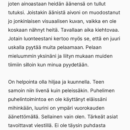
joten ainoastaan heidän äänensä on tullut
tutuksi. Joistakin äänistä aivoni on muodostanut
jo jonkinlaisen visuaalisen kuvan, vaikka en ole
koskaan nähnyt heitä. Tavallaan aika kiehtovaa.
Jotain luonteestani kertoo myös se, että en juuri
uskalla pyytää muita pelaamaan. Pelaan
mieluummin yksinäni ja liityn mukaan muiden
tiimiin silloin kun minua pyydetään.
On helpointa olla hiljaa ja kuunnella. Teen
samoin niin livenä kuin peleissäkin. Puhelimen
puhelintoimintoa en ole käyttänyt eläissäni
mihinkään, luurini on ympäri vuorokauden
äänettömällä. Sellainen vain olen. Tärkeät asiat
tavoittavat viestillä. Ei ole täysin puhdasta