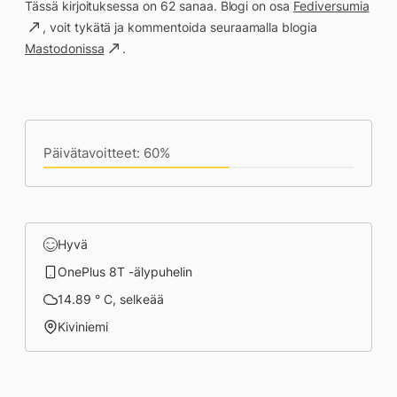
Tässä kirjoituksessa on 62 sanaa. Blogi on osa
Fediversumia
, voit tykätä ja kommentoida seuraamalla blogia
Mastodonissa
.
Päivän saavutukset kirjoittamishetkeen
(23:35) mennessä
Päivätavoitteet: 60%
Hyvä
OnePlus 8T -älypuhelin
14.89 ° C, selkeää
Kiviniemi