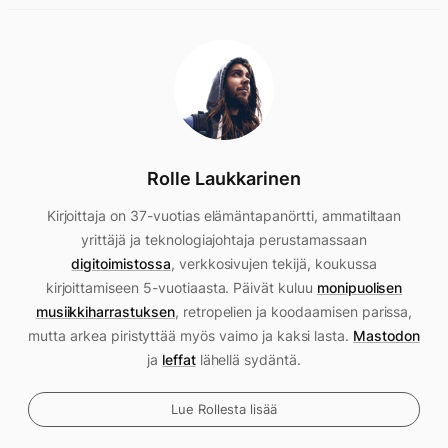
Rolle Laukkarinen
Kirjoittaja on 37-vuotias elämäntapanörtti, ammatiltaan
yrittäjä ja teknologiajohtaja perustamassaan
digitoimistossa
, verkkosivujen tekijä, koukussa
kirjoittamiseen 5-vuotiaasta. Päivät kuluu
monipuolisen
musiikkiharrastuksen
, retropelien ja koodaamisen parissa,
mutta arkea piristyttää myös vaimo ja kaksi lasta.
Mastodon
ja
leffat
lähellä sydäntä.
Lue Rollesta lisää