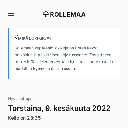
Siirry
suoraan
ROLLEMAA
sisältöön
MIKÄ LOKIKIRJA?
Rollemaan kapteenin lokikirja on Rollen kevyt
päiväkirja ja päivittäinen kirjoitushaaste. Tavoitteena
on kehittää mielenterveyttä, kirjoittamisharrastusta ja
madaltaa kynnystä itseilmaisuun.
Hyviä juttuja
Torstaina, 9. kesäkuuta 2022
Kello on 23:35