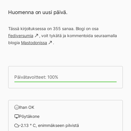
Huomenna on uusi päivä.
Tässä kirjoituksessa on 355 sanaa. Blogi on osa
Fediversumia
, voit tykätä ja kommentoida seuraamalla
blogia
Mastodonissa
.
Päivän saavutukset kirjoittamishetkeen
(20:45) mennessä
Päivätavoitteet: 100%
Ihan OK
Pöytäkone
-2.13 ° C, enimmäkseen pilvistä