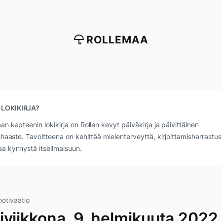
ROLLEMAA
 LOKIKIRJA?
an kapteenin lokikirja on Rollen kevyt päiväkirja ja päivittäinen
ushaaste. Tavoitteena on kehittää mielenterveyttä, kirjoittamisharrastus
a kynnystä itseilmaisuun.
motivaatio
iviikkona, 9. helmikuuta 2022