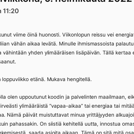
n 11:20
unut viime öinä huonosti. Viikonlopun reissu vei energiat 
 liian vähän aikaa levätä. Minulle ihmismassoista palaut
na vähintään yhden ylimääräisen lisäpäivän. Tällä kertaa 
 saanut.
 loppuviikko etänä. Mukava hengitellä.
kolla olen uppoutunut koodin ja palvelinten maailmaan, ei
 hirveästi ylimääräistä ”vapaa-aikaa” tai energiaa tai mitä
a. Nämä päivät muistuttavat minua yrittäjyyden alkuajois
uin pahassakin. On siistiä kehitellä uutta, innostua omas
kemisestä, saada asioita aikaan. Tämä on sitä mitä os