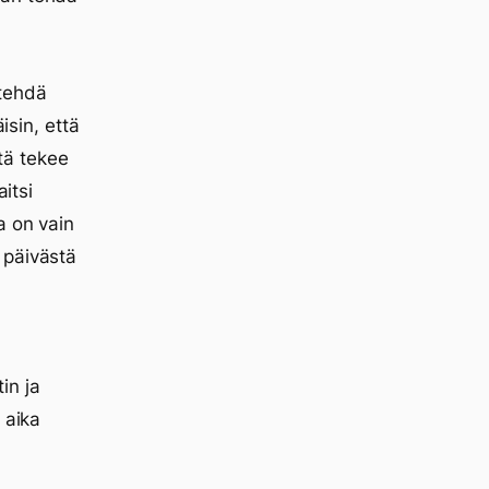
 tehdä
isin, että
ttä tekee
itsi
a on vain
 päivästä
in ja
 aika