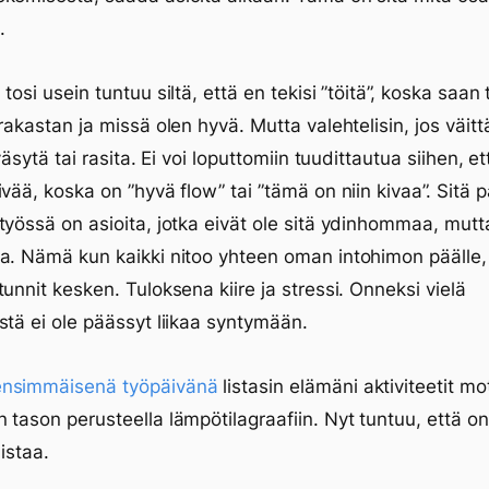
.
tosi usein tuntuu siltä, että en tekisi ”töitä”, koska saan
rakastan ja missä olen hyvä. Mutta valehtelisin, jos väittä
 väsytä tai rasita. Ei voi loputtomiin tuudittautua siihen, e
vää, koska on ”hyvä flow” tai ”tämä on niin kivaa”. Sitä pa
työssä on asioita, jotka eivät ole sitä ydinhommaa, mutt
a. Nämä kun kaikki nitoo yhteen oman intohimon päälle,
tunnit kesken. Tuloksena kiire ja stressi. Onneksi vielä
stä ei ole päässyt liikaa syntymään.
nsimmäisenä työpäivänä
listasin elämäni aktiviteetit mot
 tason perusteella lämpötilagraafiin. Nyt tuntuu, että on
listaa.