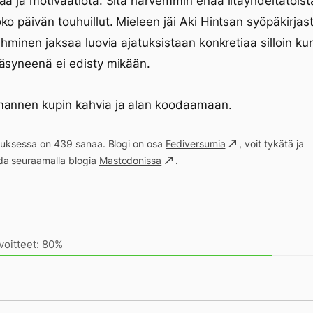
aa ja motivaatiota. Sitä harvemmin enää iltayhdeltätoista
ko päivän touhuillut. Mieleen jäi Aki Hintsan syöpäkirjast
 ihminen jaksaa luovia ajatuksistaan konkretiaa silloin kun
äsyneenä ei edisty mikään.
mannen kupin kahvia ja alan koodaamaan.
ituksessa on 439 sanaa. Blogi on osa
Fediversumia
, voit tykätä ja
a seuraamalla blogia
Mastodonissa
.
ivän saavutukset kirjoittamishetkeen (11:20) mennessä
voitteet: 80%