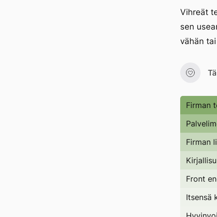
Vihreät t
sen useam
vähän tai
Tä
Firman t
Palvelim
Firman l
Kirjallis
Front e
Itsensä 
Hyvinvoi