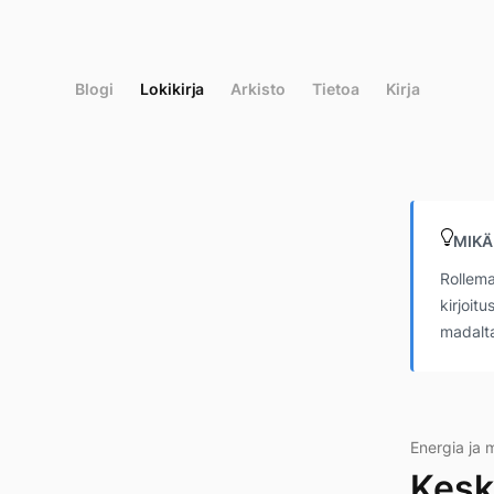
Siirry
suoraan
sisältöön
Blogi
Lokikirja
Arkisto
Tietoa
Kirja
MIKÄ
Rollema
kirjoit
madalta
Energia ja 
Kesk