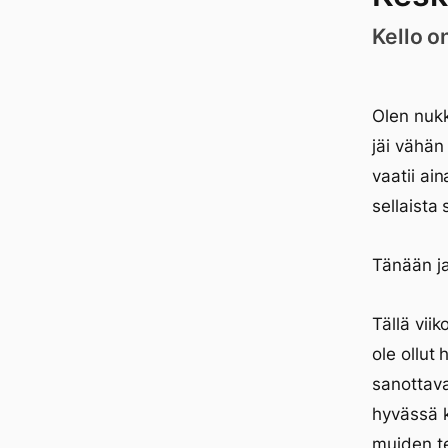
Kello o
Olen nukk
jäi vähän
vaatii ai
sellaista
Tänään ja
Tällä vii
ole ollut
sanottava
hyvässä k
muiden te