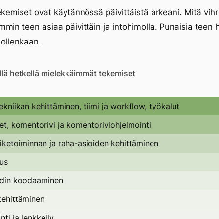
ekemiset ovat käytännössä päivittäistä arkeani. Mitä vi
min teen asiaa päivittäin ja intohimolla. Punaisia teen 
 ollenkaan.
llä hetkellä mielekkäimmät tekemiset
ekniikan kehittäminen, tiimi ja workflow, työkalut
et, komentorivi ja komentoriviohjelmointi
iiketoiminnan ja raha-asioiden kehittäminen
uus
ndin koodaaminen
kehittäminen
nti ja lenkkeily