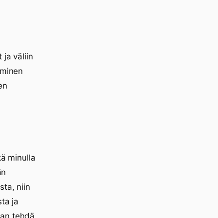
ja väliin
uminen
en
kä minulla
än
ta, niin
ta ja
aan tehdä