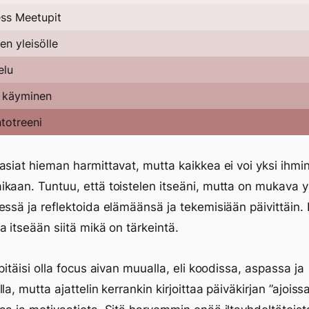
ss Meetupit
n yleisölle
elu
a käyminen
totreeni
asiat hieman harmittavat, mutta kaikkea ei voi yksi ihm
kaan. Tuntuu, että toistelen itseäni, mutta on mukava y
essä ja reflektoida elämäänsä ja tekemisiään päivittäin.
a itseään siitä mikä on tärkeintä.
pitäisi olla focus aivan muualla, eli koodissa, aspassa ja
la, mutta ajattelin kerrankin kirjoittaa päiväkirjan ”ajoiss