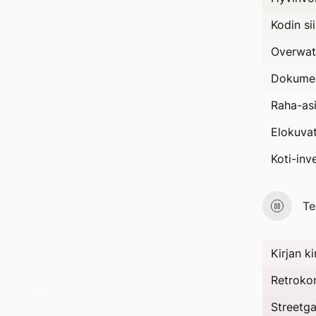
Kodin si
Overwat
Dokumen
Raha-asia
Elokuva
Koti-inv
Te
Kirjan k
Pitkä
Retrokon
Streetga