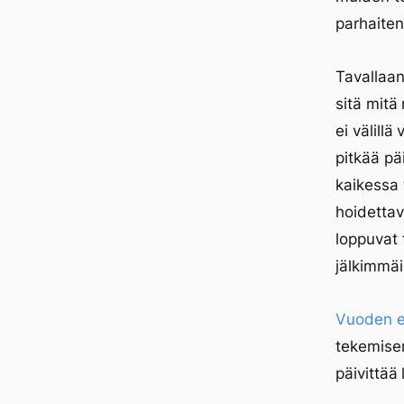
parhaiten
Tavallaan 
sitä mitä 
ei välillä
pitkää päi
kaikessa 
hoidettav
loppuvat 
jälkimmäi
Vuoden e
tekemisen
päivittää 