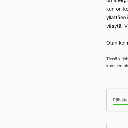
on energi
kun on ko
yllättäen
väsytä. V
Otan kol
Tässä kirjo
kommentoid
Pä
Päiväta