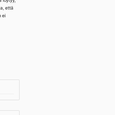
 löytyy,
a, että
 ei