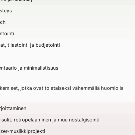
isteys
ch
tointi
t, tilastointi ja budjetointi
t
entaario ja minimalistisuus
kemiset, jotka ovat toistaiseksi vähemmällä huomiolla
irjoittaminen
 etätyöpäivä
solit, retropelaaminen ja muu nostalgisointi
zer-musiikkiprojekti