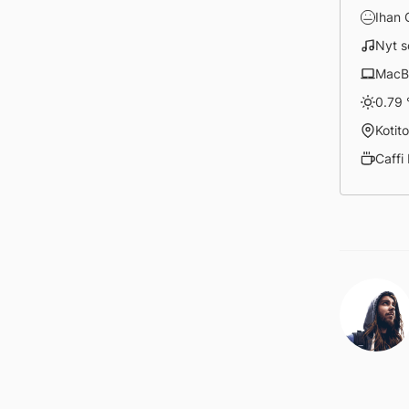
Ihan
Nyt s
MacB
0.79 
Kotito
Caffi