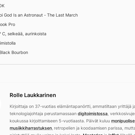
 OK
oi God Is an Astronaut - The Last March
ook Pro
° C, selkeää, aurinkoista
imistolla
 Black Bourbon
Rolle Laukkarinen
Kirjoittaja on 37-vuotias elämäntapanörtti, ammatiltaan yrittäjä j
teknologiajohtaja perustamassaan
digitoimistossa
, verkkosivuje
koukussa kirjoittamiseen 5-vuotiaasta. Päivät kuluu
monipuolise
musiikkiharrastuksen
, retropelien ja koodaamisen parissa, mutt