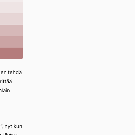
inen tehdä
rittää
 Näin
a”, nyt kun