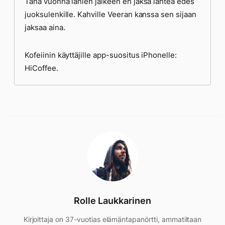
Tänä vuonna lanien jälkeen en jaksa lähteä edes
juoksulenkille. Kahville Veeran kanssa sen sijaan
jaksaa aina.
Kofeiinin käyttäjille app-suositus iPhonelle:
HiCoffee.
Rolle Laukkarinen
Kirjoittaja on 37-vuotias elämäntapanörtti, ammatiltaan