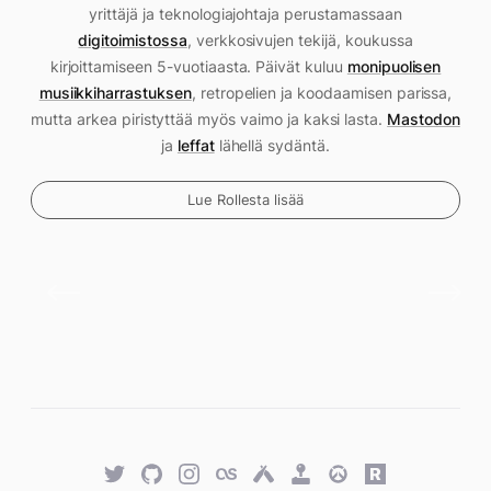
yrittäjä ja teknologiajohtaja perustamassaan
digitoimistossa
, verkkosivujen tekijä, koukussa
kirjoittamiseen 5-vuotiaasta. Päivät kuluu
monipuolisen
musiikkiharrastuksen
, retropelien ja koodaamisen parissa,
mutta arkea piristyttää myös vaimo ja kaksi lasta.
Mastodon
ja
leffat
lähellä sydäntä.
Lue Rollesta lisää
Twitter
GitHub
Twitter
Last.fm
Untappd
Retro
Overwatch
Rawg.io