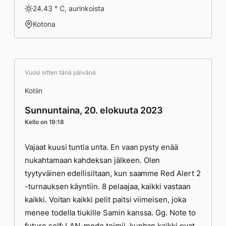
24.43 ° C, aurinkoista
Kotona
Vuosi sitten tänä päivänä
Kotiin
Sunnuntaina, 20. elokuuta 2023
Kello on 19:18
Vajaat kuusi tuntia unta. En vaan pysty enää
nukahtamaan kahdeksan jälkeen. Olen
tyytyväinen edellisiltaan, kun saamme Red Alert 2
-turnauksen käyntiin. 8 pelaajaa, kaikki vastaan
kaikki. Voitan kaikki pelit paitsi viimeisen, joka
menee todella tiukille Samin kanssa. Gg. Note to
future self: LAN-mode toimii, kunhan kaikki ovat