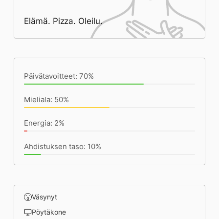
Elämä. Pizza. Oleilu.
Päivän saavutukset kirjoittamishetkeen
(19:17) mennessä
Päivätavoitteet: 70%
Mieliala: 50%
Energia: 2%
Ahdistuksen taso: 10%
Väsynyt
Pöytäkone