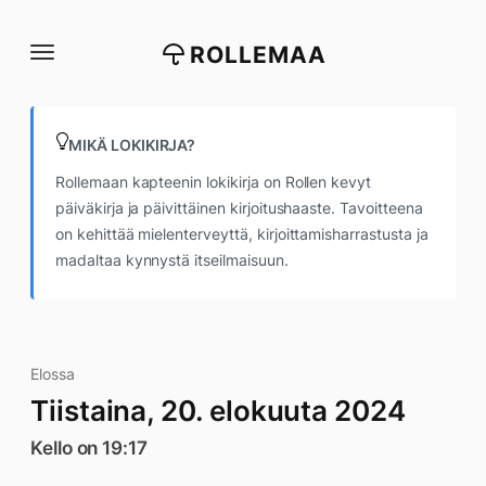
Siirry
suoraan
ROLLEMAA
sisältöön
MIKÄ LOKIKIRJA?
Rollemaan kapteenin lokikirja on Rollen kevyt
päiväkirja ja päivittäinen kirjoitushaaste. Tavoitteena
on kehittää mielenterveyttä, kirjoittamisharrastusta ja
madaltaa kynnystä itseilmaisuun.
Elossa
Tiistaina, 20. elokuuta 2024
Kello on 19:17