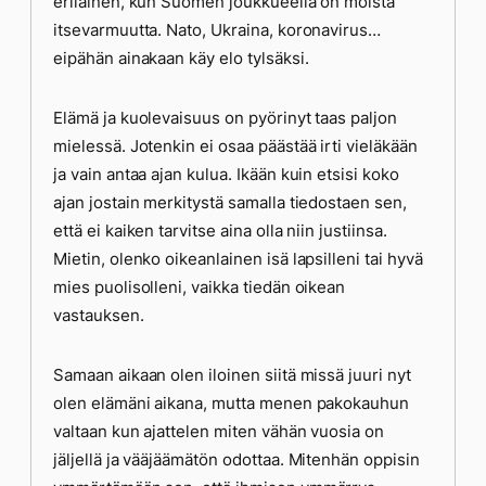
erilainen, kun Suomen joukkueella on moista
itsevarmuutta. Nato, Ukraina, koronavirus…
eipähän ainakaan käy elo tylsäksi.
Elämä ja kuolevaisuus on pyörinyt taas paljon
mielessä. Jotenkin ei osaa päästää irti vieläkään
ja vain antaa ajan kulua. Ikään kuin etsisi koko
ajan jostain merkitystä samalla tiedostaen sen,
että ei kaiken tarvitse aina olla niin justiinsa.
Mietin, olenko oikeanlainen isä lapsilleni tai hyvä
mies puolisolleni, vaikka tiedän oikean
vastauksen.
Samaan aikaan olen iloinen siitä missä juuri nyt
olen elämäni aikana, mutta menen pakokauhun
valtaan kun ajattelen miten vähän vuosia on
jäljellä ja vääjäämätön odottaa. Mitenhän oppisin