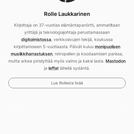
Rolle Laukkarinen
Kirjoittaja on 37-vuotias elämäntapanörtti, ammatiltaan
yrittäjä ja teknologiajohtaja perustamassaan
digitoimistossa
, verkkosivujen tekijä, koukussa
kirjoittamiseen 5-vuotiaasta. Päivät kuluu
monipuolisen
musiikkiharrastuksen
, retropelien ja koodaamisen parissa,
mutta arkea piristyttää myös vaimo ja kaksi lasta.
Mastodon
ja
leffat
lähellä sydäntä.
Lue Rollesta lisää