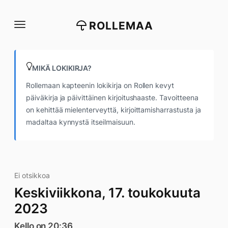
Siirry
suoraan
ROLLEMAA
sisältöön
MIKÄ LOKIKIRJA?
Rollemaan kapteenin lokikirja on Rollen kevyt
päiväkirja ja päivittäinen kirjoitushaaste. Tavoitteena
on kehittää mielenterveyttä, kirjoittamisharrastusta ja
madaltaa kynnystä itseilmaisuun.
Ei otsikkoa
Keskiviikkona, 17. toukokuuta
2023
Kello on 20:36