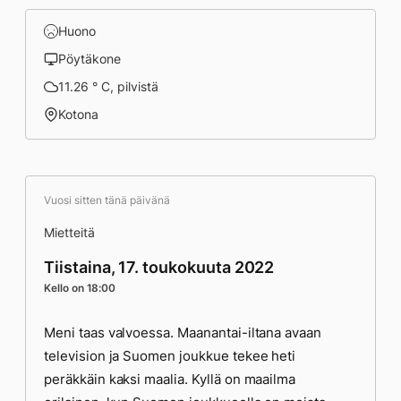
Huono
Pöytäkone
11.26 ° C, pilvistä
Kotona
Vuosi sitten tänä päivänä
Mietteitä
Tiistaina, 17. toukokuuta 2022
Kello on 18:00
Meni taas valvoessa. Maanantai-iltana avaan
television ja Suomen joukkue tekee heti
peräkkäin kaksi maalia. Kyllä on maailma