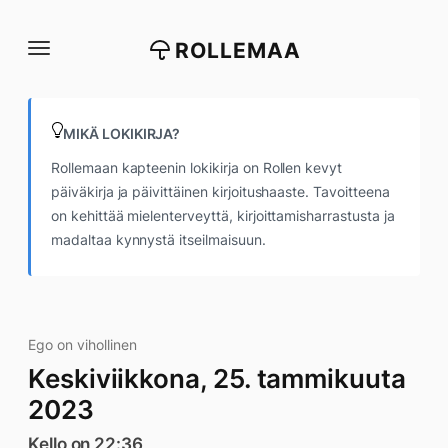
Siirry
suoraan
ROLLEMAA
sisältöön
MIKÄ LOKIKIRJA?
Rollemaan kapteenin lokikirja on Rollen kevyt
päiväkirja ja päivittäinen kirjoitushaaste. Tavoitteena
on kehittää mielenterveyttä, kirjoittamisharrastusta ja
madaltaa kynnystä itseilmaisuun.
Ego on vihollinen
Keskiviikkona, 25. tammikuuta
2023
Kello on 22:36