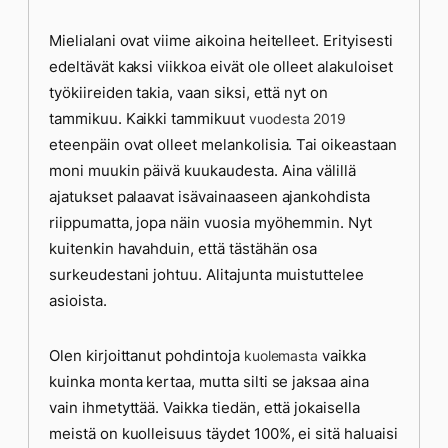
Mielialani ovat viime aikoina heitelleet. Erityisesti
edeltävät kaksi viikkoa eivät ole olleet alakuloiset
työkiireiden takia, vaan siksi, että nyt on
tammikuu. Kaikki tammikuut
vuodesta 2019
eteenpäin ovat olleet melankolisia. Tai oikeastaan
moni muukin päivä kuukaudesta. Aina välillä
ajatukset palaavat isävainaaseen ajankohdista
riippumatta, jopa näin vuosia myöhemmin. Nyt
kuitenkin havahduin, että tästähän osa
surkeudestani johtuu. Alitajunta muistuttelee
asioista.
Olen kirjoittanut pohdintoja
vaikka
kuolemasta
kuinka monta kertaa, mutta silti se jaksaa aina
vain ihmetyttää. Vaikka tiedän, että jokaisella
meistä on kuolleisuus täydet 100%, ei sitä haluaisi