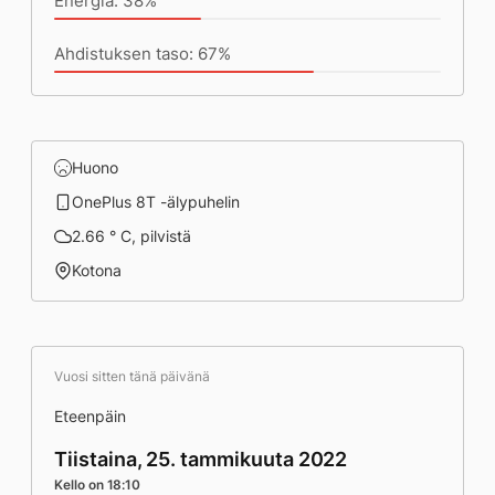
Energia: 38%
Ahdistuksen taso: 67%
Huono
OnePlus 8T -älypuhelin
2.66 ° C, pilvistä
Kotona
Vuosi sitten tänä päivänä
Eteenpäin
Tiistaina, 25. tammikuuta 2022
Kello on 18:10