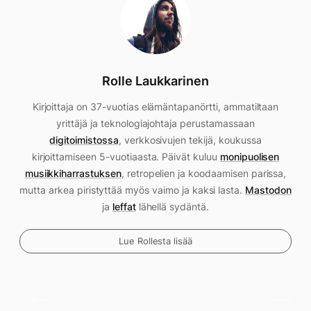
Rolle Laukkarinen
Kirjoittaja on 37-vuotias elämäntapanörtti, ammatiltaan
yrittäjä ja teknologiajohtaja perustamassaan
digitoimistossa
, verkkosivujen tekijä, koukussa
kirjoittamiseen 5-vuotiaasta. Päivät kuluu
monipuolisen
musiikkiharrastuksen
, retropelien ja koodaamisen parissa,
mutta arkea piristyttää myös vaimo ja kaksi lasta.
Mastodon
ja
leffat
lähellä sydäntä.
Lue Rollesta lisää