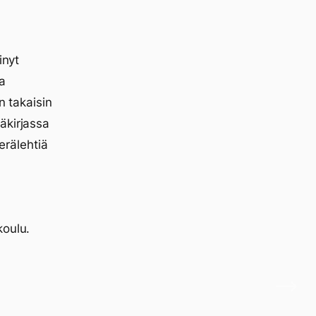
inyt
a
n takaisin
äkirjassa
erälehtiä
koulu.