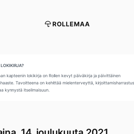
ROLLEMAA
 LOKIKIRJA?
an kapteenin lokikirja on Rollen kevyt päiväkirja ja päivittäinen
ushaaste. Tavoitteena on kehittää mielenterveyttä, kirjoittamisharrastus
a kynnystä itseilmaisuun.
aina, 14. joulukuuta 2021