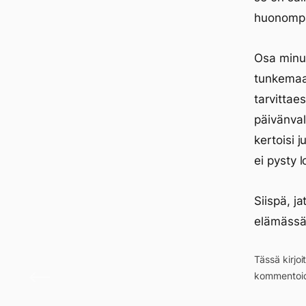
huonompa
Osa minus
tunkemaan
tarvittae
päivänval
kertoisi j
ei pysty 
Siispä, j
elämässä.
Tässä kirjo
Ristiri
kommentoid