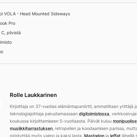
oi VOLA - Head Mounted Sideways
ook Pro
 C, pilvistä
oimisto
si
Rolle Laukkarinen
Kirjoittaja on 37-vuotias elämäntapanörtti, ammatiltaan yrittäjä j
teknologiajohtaja perustamassaan
digitoimistossa
, verkkosivuje
koukussa kirjoittamiseen 5-vuotiaasta. Päivät kuluu
monipuolise
musiikkiharrastuksen
, retropelien ja koodaamisen parissa, mutt
piristyttää myös vaimo ja kaksi lasta.
Mastodon
ja
leffat
lähellä 