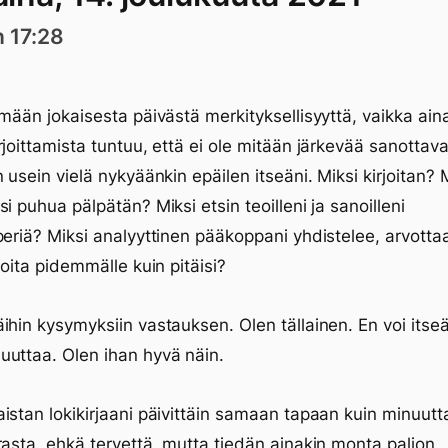
n 17:28
imään jokaisesta päivästä merkityksellisyyttä, vaikka ai
rjoittamista tuntuu, että ei ole mitään järkevää sanottava
n usein vielä nykyäänkin epäilen itseäni. Miksi kirjoitan? 
si puhua pälpätän? Miksi etsin teoilleni ja sanoilleni
periä? Miksi analyyttinen pääkoppani yhdistelee, arvottaa
ioita pidemmälle kuin pitäisi?
ihin kysymyksiin vastauksen. Olen tällainen. En voi itseä
uttaa. Olen ihan hyvä näin.
istan lokikirjaani päivittäin samaan tapaan kuin minuutt
rasta, ehkä tervettä, mutta tiedän ainakin monta paljon