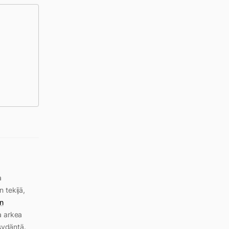
a
n tekijä,
n
a arkea
sydäntä.