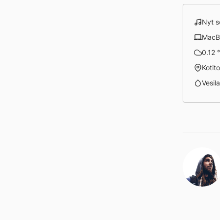
Nyt s
MacB
0.12 °
Kotit
Vesila