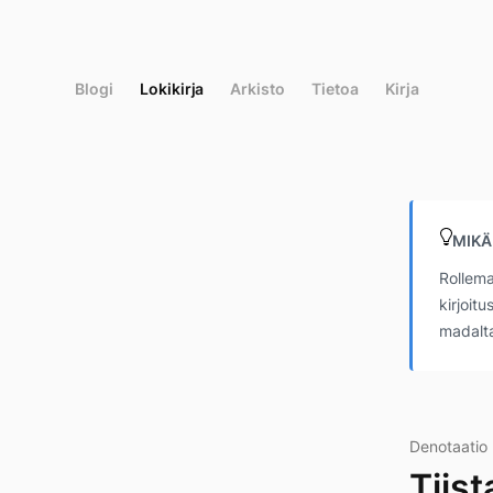
Siirry
suoraan
sisältöön
Blogi
Lokikirja
Arkisto
Tietoa
Kirja
MIKÄ
Rollema
kirjoit
madalta
Denotaatio
Tiist