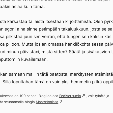
akin asiaa kuin tämä.
ta karsastaa tällaista itsestään kirjoittamista. Olen pyrk
 egoni aina sinne perimpään takaluukkuun, josta se sa
ssa pilkistää juuri sen verran, että tungen sen kaksin käsi
oa piiloon. Mutta jos en omassa henkilökohtaisessa päiv
uuri minun päivistäni, mistä sitten? Säätä ja sisäkasvien t
loputtomiin kuvailemaan.
atkan samaan malliin tätä paatosta, merkitysten etsimistä
 Sillä lopultahan tämä on vain yksi hemmetin pitkä oppi
ituksessa on 199 sanaa. Blogi on osa
Fediversumia
, voit tykätä ja
ita
a seuraamalla blogia
Mastodonissa
.