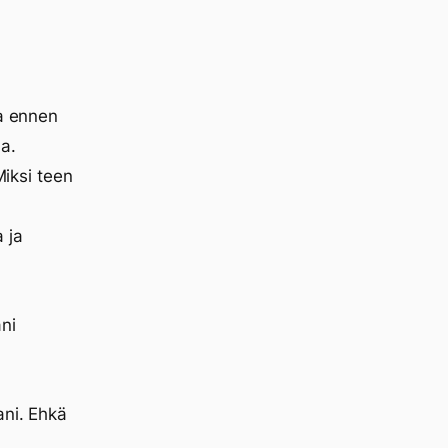
na ennen
a.
Miksi teen
 ja
ni
ani. Ehkä