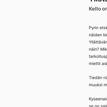
Kello o
Pyrin ets
näiden ki
Yllättävä
näin? Mik
tarkoitus
miettii as
Tiedän nä
muuksi mu
Kyseenala
se on sai