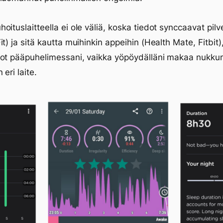
oituslaitteella ei ole väliä, koska tiedot synccaavat pil
it) ja sitä kautta muihinkin appeihin (Health Mate, Fitbit)
dot pääpuhelimessani, vaikka yöpöydälläni makaa nukku
 eri laite.