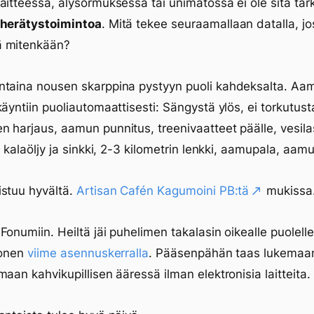
aitteessa, älysormuksessa tai unimatossa ei ole sitä tärke
 herätystoimintoa
. Mitä tekee seuraamallaan datalla, jos
 mitenkään?
en sunnuntai
taina nousen skarppina pystyyn puoli kahdeksalta. Aamu
käyntiin puoliautomaattisesti: Sängystä ylös, ei torkutust
 harjaus, aamun punnitus, treenivaatteet päälle, vesilas
t, kalaöljy ja sinkki, 2-3 kilometrin lenkki, aamupala, aam
stuu hyvältä.
Artisan Cafén Kagumoini PB:tä
mukissa
Fonumiin. Heiltä jäi puhelimen takalasin oikealle puolelle
konen
viime asennuskerralla
. Pääsenpähän taas lukemaan
maan kahvikupillisen ääressä ilman elektronisia laitteita.