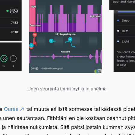
Unen seuranta toimii nyt kuin unelma.
se
Ouraa
tai muuta erillistä sormessa tai kädessä pide
a unen seurantaan. Fitbitiäni en ole koskaan osannut pitä
 ja häiritsee nukkumista. Sitä paitsi jostain kumman syy