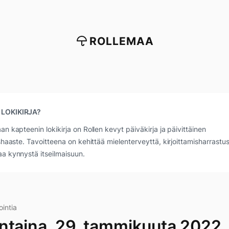
ROLLEMAA
 LOKIKIRJA?
an kapteenin lokikirja on Rollen kevyt päiväkirja ja päivittäinen
ushaaste. Tavoitteena on kehittää mielenterveyttä, kirjoittamisharrastus
a kynnystä itseilmaisuun.
ointia
ntaina, 29. tammikuuta 2022