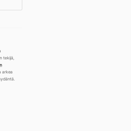
a
n tekijä,
n
a arkea
sydäntä.