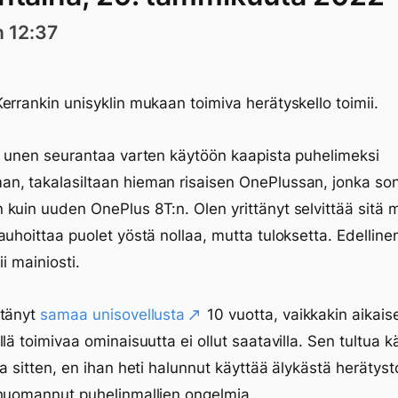
n 12:37
errankin unisyklin mukaan toimiva herätyskello toimii.
n unen seurantaa varten käytöön kaapista puhelimeksi
, takalasiltaan hieman risaisen OnePlussan, jonka sona
kuin uuden OnePlus 8T:n. Olen yrittänyt selvittää sitä m
auhoittaa puolet yöstä nollaa, mutta tuloksetta. Edellin
ii mainiosti.
ttänyt
samaa unisovellusta
10 vuotta, vaikkakin aikai
llä toimivaa ominaisuutta ei ollut saatavilla. Sen tultua 
ta sitten, en ihan heti halunnut käyttää älykästä herätyst
huomannut puhelinmallien ongelmia.