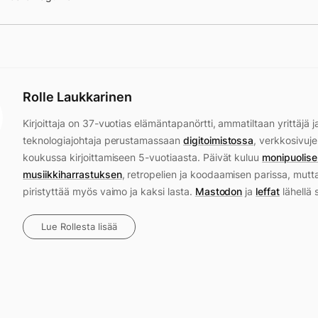
Rolle Laukkarinen
Kirjoittaja on 37-vuotias elämäntapanörtti, ammatiltaan yrittäjä j
teknologiajohtaja perustamassaan
digitoimistossa
, verkkosivuje
koukussa kirjoittamiseen 5-vuotiaasta. Päivät kuluu
monipuolise
musiikkiharrastuksen
, retropelien ja koodaamisen parissa, mutt
piristyttää myös vaimo ja kaksi lasta.
Mastodon
ja
leffat
lähellä 
Lue Rollesta lisää