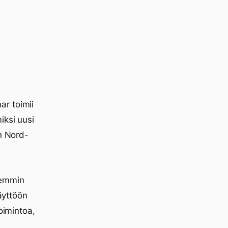
r toimii
iksi uusi
en Nord-
semmin
käyttöön
oimintoa,