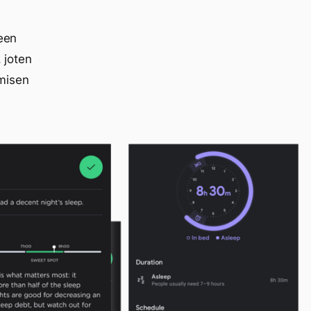
veen
, joten
misen