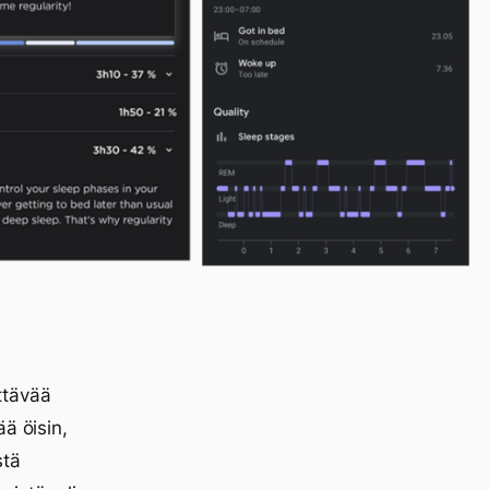
ttävää
ä öisin,
stä