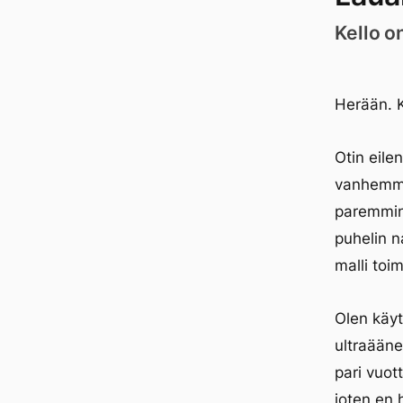
Kello o
Herään. K
Otin eile
vanhemman
paremmin 
puhelin n
malli toim
Olen käy
ultraääne
pari vuot
joten en 