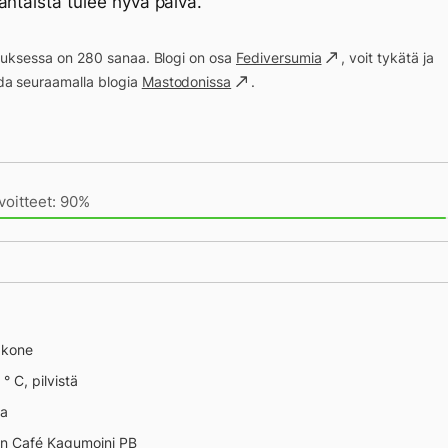
antaista tulee hyvä päivä.
ituksessa on 280 sanaa. Blogi on osa
Fediversumia
, voit tykätä ja
a seuraamalla blogia
Mastodonissa
.
ivän saavutukset kirjoittamishetkeen (12:37) mennessä
voitteet: 90%
äkone
° C, pilvistä
na
an Café Kagumoini PB