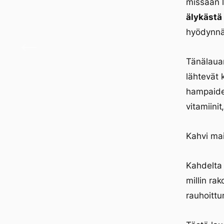
missään l
älykästä
hyödynnä
Lumin
Tänälauan
lähtevät 
hampaiden
vitamiini
Kahvi mai
Kahdelta 
millin ra
rauhoittu