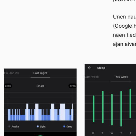
Unen nauh
(Google F
näen tie
ajan aivan