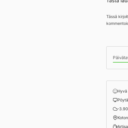
Tästä lau
Tässä kirjo
kommentoid
Pä
Päiväta
Hyvä
Pöyt
-3.90 
Koto
Artis