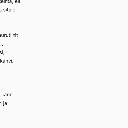
intä, eli
 sitä ei
rutiinit
a,
i,
ukahvi.
.
 parin
 ja