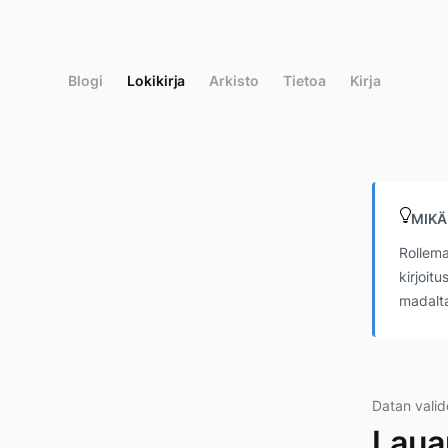
Siirry
suoraan
sisältöön
Blogi
Lokikirja
Arkisto
Tietoa
Kirja
MIKÄ
Rollema
kirjoit
madalta
Datan valid
Laua