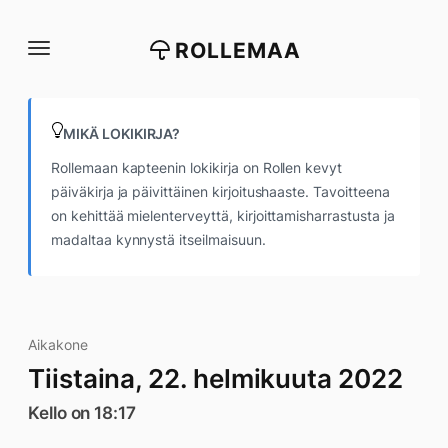
Siirry
suoraan
ROLLEMAA
sisältöön
MIKÄ LOKIKIRJA?
Rollemaan kapteenin lokikirja on Rollen kevyt
päiväkirja ja päivittäinen kirjoitushaaste. Tavoitteena
on kehittää mielenterveyttä, kirjoittamisharrastusta ja
madaltaa kynnystä itseilmaisuun.
Aikakone
Tiistaina, 22. helmikuuta 2022
Kello on 18:17