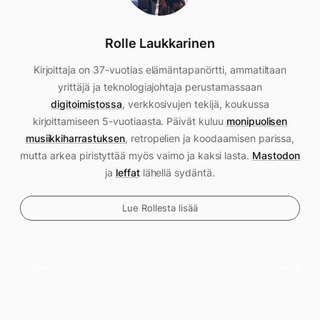
Rolle Laukkarinen
Kirjoittaja on 37-vuotias elämäntapanörtti, ammatiltaan
yrittäjä ja teknologiajohtaja perustamassaan
digitoimistossa
, verkkosivujen tekijä, koukussa
kirjoittamiseen 5-vuotiaasta. Päivät kuluu
monipuolisen
musiikkiharrastuksen
, retropelien ja koodaamisen parissa,
mutta arkea piristyttää myös vaimo ja kaksi lasta.
Mastodon
ja
leffat
lähellä sydäntä.
Lue Rollesta lisää