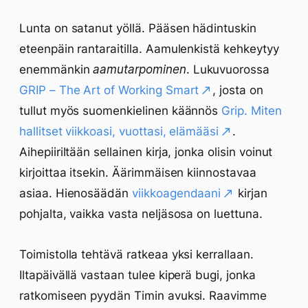
Lunta on satanut yöllä. Pääsen hädintuskin
eteenpäin rantaraitilla. Aamulenkistä kehkeytyy
enemmänkin
aamutarpominen
. Lukuvuorossa
GRIP – The Art of Working Smart
, josta on
tullut myös suomenkielinen käännös
Grip. Miten
hallitset viikkoasi, vuottasi, elämääsi
.
Aihepiiriltään sellainen kirja, jonka olisin voinut
kirjoittaa itsekin. Äärimmäisen kiinnostavaa
asiaa. Hienosäädän
viikkoagendaani
kirjan
pohjalta, vaikka vasta neljäsosa on luettuna.
Toimistolla tehtävä ratkeaa yksi kerrallaan.
Iltapäivällä vastaan tulee kiperä bugi, jonka
ratkomiseen pyydän Timin avuksi. Raavimme