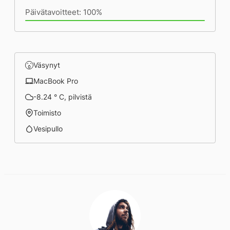
Päivätavoitteet: 100%
Väsynyt
MacBook Pro
-8.24 ° C, pilvistä
Toimisto
Vesipullo