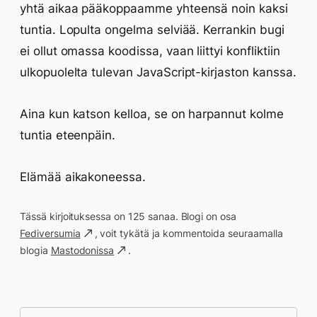
yhtä aikaa pääkoppaamme yhteensä noin kaksi
tuntia. Lopulta ongelma selviää. Kerrankin bugi
ei ollut omassa koodissa, vaan liittyi konfliktiin
ulkopuolelta tulevan JavaScript-kirjaston kanssa.
Aina kun katson kelloa, se on harpannut kolme
tuntia eteenpäin.
Elämää aikakoneessa.
Tässä kirjoituksessa on 125 sanaa. Blogi on osa
Fediversumia
, voit tykätä ja kommentoida seuraamalla
blogia
Mastodonissa
.
Päivän saavutukset kirjoittamishetkeen
(18:17) mennessä