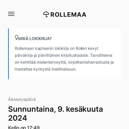
Siirry
suoraan
ROLLEMAA
sisältöön
MIKÄ LOKIKIRJA?
Rollemaan kapteenin lokikirja on Rollen kevyt
päiväkirja ja päivittäinen kirjoitushaaste. Tavoitteena
on kehittää mielenterveyttä, kirjoittamisharrastusta ja
madaltaa kynnystä itseilmaisuun.
Äänestyspäivä
Sunnuntaina, 9. kesäkuuta
2024
Kello on 17:49