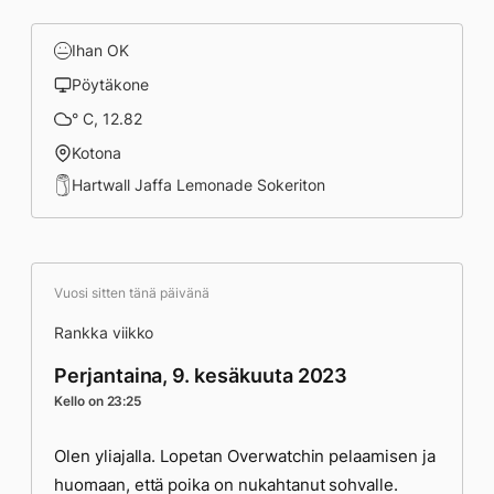
Ihan OK
Pöytäkone
° C, 12.82
Kotona
Hartwall Jaffa Lemonade Sokeriton
Vuosi sitten tänä päivänä
Rankka viikko
Perjantaina, 9. kesäkuuta 2023
Kello on 23:25
Olen yliajalla. Lopetan Overwatchin pelaamisen ja
huomaan, että poika on nukahtanut sohvalle.