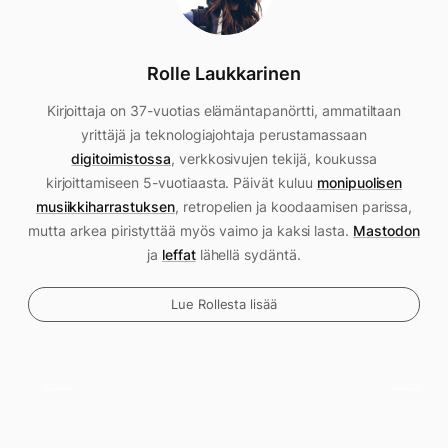
Rolle Laukkarinen
Kirjoittaja on 37-vuotias elämäntapanörtti, ammatiltaan
yrittäjä ja teknologiajohtaja perustamassaan
digitoimistossa
, verkkosivujen tekijä, koukussa
kirjoittamiseen 5-vuotiaasta. Päivät kuluu
monipuolisen
musiikkiharrastuksen
, retropelien ja koodaamisen parissa,
mutta arkea piristyttää myös vaimo ja kaksi lasta.
Mastodon
ja
leffat
lähellä sydäntä.
Lue Rollesta lisää