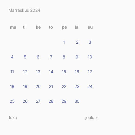
Kirjoitukset
Marraskuu 2024
kalenterissa
ma
ti
ke
to
pe
la
su
1
2
3
4
5
6
7
8
9
10
11
12
13
14
15
16
17
18
19
20
21
22
23
24
25
26
27
28
29
30
« loka
joulu »