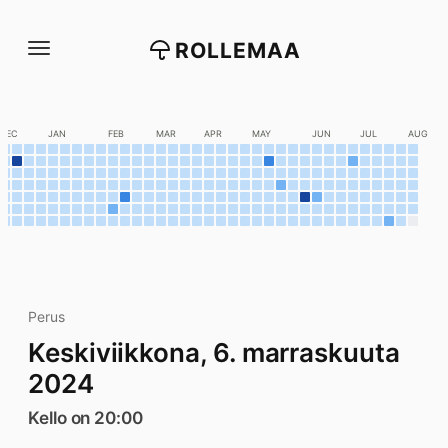
Siirry
suoraan
ROLLEMAA
sisältöön
DEC
JAN
FEB
MAR
APR
MAY
JUN
JUL
AUG
Perus
Keskiviikkona, 6. marraskuuta
2024
Kello on 20:00