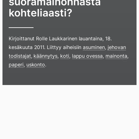
suoramainonnasta
kohteliaasti?
Kirjoittanut
Rolle Laukkarinen
lauantaina, 18.
kesäkuuta 2011
. Liittyy aiheisiin
asuminen
,
jehovan
Hyppää
todistajat
,
käännytys
,
koti
,
lappu ovessa
,
mainonta
,
sisältöö
paperi
,
uskonto
.
pyyhkim
näyttöä
sormell
Blogi
Lokikirja
Arkisto
Tietoa
Kirja
ylöspäi
tai
klikkaam
tästä