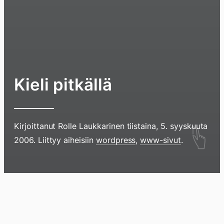
Kieli pitkällä
Hyppää
Kirjoittanut
Rolle Laukkarinen
tiistaina, 5. syyskuuta
2006
. Liittyy aiheisiin
wordpress
,
www-sivut
.
sisältöö
pyyhkim
näyttöä
sormell
Blogi
Lokikirja
Arkisto
Tietoa
Kirja
ylöspäi
tai