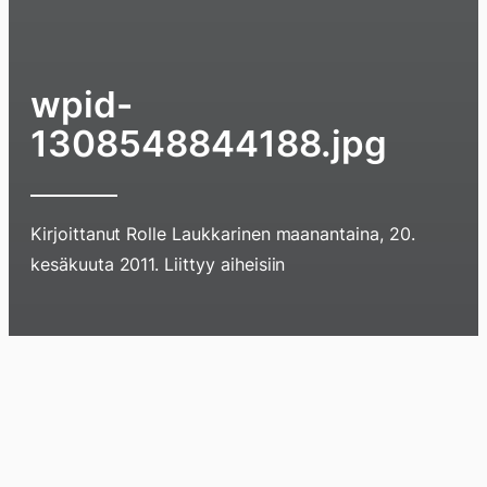
wpid-
1308548844188.jpg
Kirjoittanut
Rolle Laukkarinen
maanantaina, 20.
kesäkuuta 2011
. Liittyy aiheisiin
Hyppää
sisältöö
pyyhkim
näyttöä
Blogi
Lokikirja
Arkisto
Tietoa
Kirja
sormell
ylöspäi
tai